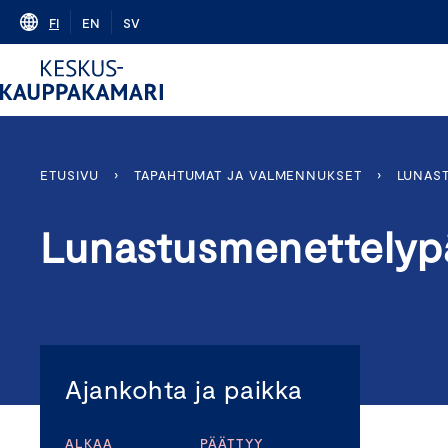
Skip
FI
EN
SV
to
content
ETUSIVU
›
TAPAHTUMAT JA VALMENNUKSET
›
LUNAS
Lunastusmenettelyp
Ajankohta ja paikka
ALKAA
PÄÄTTYY