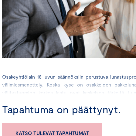
Osakeyhtiölain 18 luvun säännöksiin perustuva lunastuspro
välimiesmenettely. Koska kyse on osakkeiden pakkoluna
välitystuomion korkea laatu ovat keskeisen tärkeitä. Lu
käytäntöjen tunteminen edistää menettelyn tehokkuutta ja la
Tapahtuma on päättynyt.
Lunastusmenettelypäivässä saat käytännön näkökulmia sii
lunastusprosessin tehokasta ja laadukasta toteutusta. Ko
asianajajille, KHT-tilintarkastajille, sijoittajille, välimiehille
KATSO TULEVAT TAPAHTUMAT