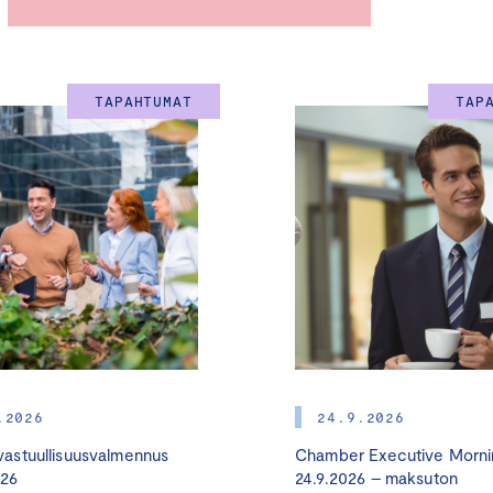
näistä tehtävistä kiinnostuneille.
Koulutuksen teemoja ovat muun muassa prosessin organ
prosessinjohto, osakkeen arvonmääritys lunastusmenett
TAPAHTUMAT
TAP
yhteydenpito vähemmistöosakkaisiin, esteellisyy
välitystuomion tunnusmerkit. Päivän tarkempi ohjelma on esit
Kouluttajina toimivat
:
Martti Häkkänen
, professori, Turun yliopisto
Kirsi Kannaste
, asianajaja, Krogerus
Seppo Villa
, professori, Helsingin yliopisto
Niina Rosenlund
, asianajaja, Eversheds
Niina Palaja
, asianajaja, Palaja Rintanen & Co
Justus Könkkölä
, asianajaja, Socrates
.2026
24.9.2026
astuullisuusvalmennus
Chamber Executive Morni
Tilaisuuden perustiedot
:
026
24.9.2026 – maksuton