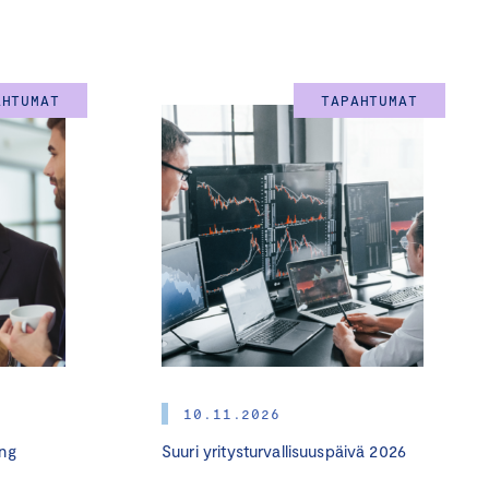
isointi ja välimiesten
elyssä, uskotun miehen
AHTUMAT
TAPAHTUMAT
skysymykset ja hyvän
elty alla.
10.11.2026
ng
Suuri yritysturvallisuuspäivä 2026