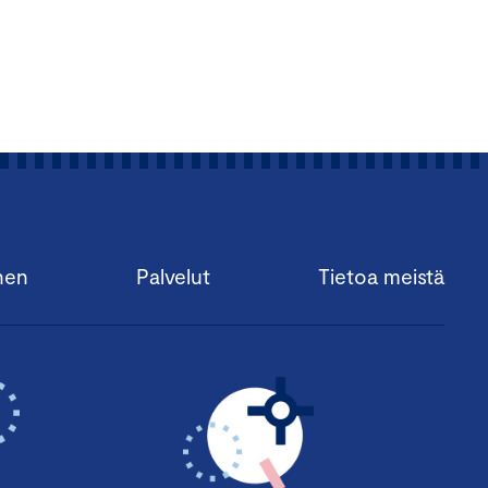
 5 C, 00101 Helsinki
in jäsenyritykset 495
unaan ja kahvitarjoilut.
nen
Palvelut
Tietoa meistä
Puhuja