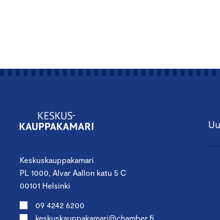
Uu
Keskuskauppakamari
PL 1000, Alvar Aallon katu 5 C
00101 Helsinki
09 4242 6200
keskuskauppakamari@chamber.fi