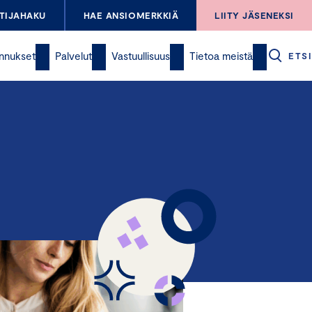
TIJAHAKU
HAE ANSIOMERKKIÄ
LIITY JÄSENEKSI
nnukset
Palvelut
Vastuullisuus
Tietoa meistä
ETSI