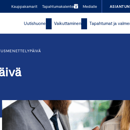
Kauppakamarit
Tapahtumakalenteri
Medialle
ASIANTUN
Uutishuone
Vaikuttaminen
Tapahtumat ja valme
TUSMENETTELYPÄIVÄ
äivä