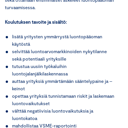
turvaamisessa.
Koulutuksen tavoite ja sisältö:
lisätä yritysten ymmärrystä luontopääoman
käytöstä
selvittää luontoarvomarkkinoiden nykytilanne
sekä potentiaali yrityksille
tutustua uusiin työkaluihin
luontojalanjälkilaskennassa
auttaa yrityksiä ymmärtämään sääntelypaine ja –
keinot
opettaa yrityksiä tunnistamaan riskit ja laskemaan
luontovaikutukset
välttää negatiivisia luontovaikutuksia ja
luontokatoa
mahdollistaa VSME-raportointi