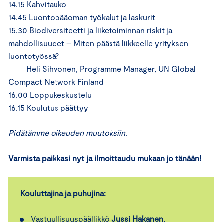
14.15 Kahvitauko
14.45 Luontopääoman työkalut ja laskurit
15.30 Biodiversiteetti ja liiketoiminnan riskit ja
mahdollisuudet – Miten päästä liikkeelle yrityksen
luontotyössä?
Heli Sihvonen, Programme Manager, UN Global
Compact Network Finland
16.00 Loppukeskustelu
16.15 Koulutus päättyy
Pidätämme oikeuden muutoksiin.
Varmista paikkasi nyt ja i
lmoittaudu mukaan jo tänään!
Kouluttajina ja puhujina:
Vastuullisuuspäällikkö
Jussi Hakanen
,