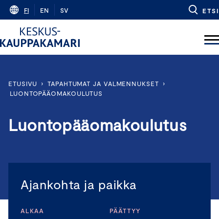
Skip
FI
EN
SV
ETSI
to
content
ETUSIVU
›
TAPAHTUMAT JA VALMENNUKSET
›
LUONTOPÄÄOMAKOULUTUS
Luontopääomakoulutus
Ajankohta ja paikka
ALKAA
PÄÄTTYY