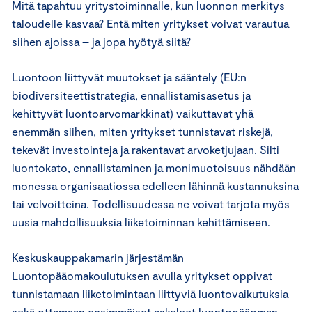
Mitä tapahtuu yritystoiminnalle, kun luonnon merkitys
taloudelle kasvaa? Entä miten yritykset voivat varautua
siihen ajoissa – ja jopa hyötyä siitä?
Luontoon liittyvät muutokset ja sääntely (EU:n
biodiversiteettistrategia, ennallistamisasetus ja
kehittyvät luontoarvomarkkinat) vaikuttavat yhä
enemmän siihen, miten yritykset tunnistavat riskejä,
tekevät investointeja ja rakentavat arvoketjujaan. Silti
luontokato, ennallistaminen ja monimuotoisuus nähdään
monessa organisaatiossa edelleen lähinnä kustannuksina
tai velvoitteina. Todellisuudessa ne voivat tarjota myös
uusia mahdollisuuksia liiketoiminnan kehittämiseen.
Keskuskauppakamarin järjestämän
Luontopääomakoulutuksen avulla yritykset oppivat
tunnistamaan liiketoimintaan liittyviä luontovaikutuksia
sekä ottamaan ensimmäiset askeleet luontopääoman