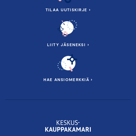
TILAA UUTISKIRJE ›
Ilmoittaudu nyt ja ota suunta kohti
ilmastovastuullisuutta!
*****************************************************
LIITY JÄSENEKSI ›
Ohjelmarunko
HAE ANSIOMERKKIÄ ›
Koulutuksen kesto 2,5 h
Klo 08:30-11:00
Tervetuloa, keskuskauppakamarin
puheenvuoro
Päästövähennystavoitteiden asettaminen ja
tiekartan vaiheet