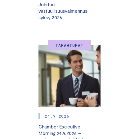
toimintamalleja ja yritysesimerkkejä onnistuneista
Johdon
päästövähennyksistä.
vastuullisuusvalmennus
Opastusta onnistuneeseen
syksy 2026
päästövähennysviestintään.
Yrityscase-puheenvuoro: Posti –
käytännön
kokemukset siirtymäsuunnitelmasta
TAPAHTUMAT
Miksi osallistua?
Ilmastonmuutos on yksi merkittävimmistä
liiketoimintaympäristöä muovaavista tekijöistä.
Yrityksiltä vaaditaan yhä enemmän konkreettisia
toimenpiteitä päästöjen vähentämiseksi, ja monilla
toimialoilla asiakkaat, sijoittajat ja kumppanit edellyttävät
selkeitä ilmastotoimia.
Osallistumalla saat:
24.9.2026
Käytännön osaamista
päästövähennystiekartan
Chamber Executive
Morning 24.9.2026 –
laatimiseen osana yrityksesi vastuullisuustyötä.