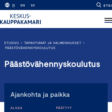
Skip
FI
EN
SV
ETSI
to
content
ETUSIVU
›
TAPAHTUMAT JA VALMENNUKSET
›
PÄÄSTÖVÄHENNYSKOULUTUS
Päästövähennyskoulutus
Ajankohta ja paikka
ALKAA
PÄÄTTYY