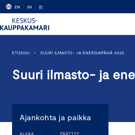
Skip
EN
SV
FI
to
content
ETUSIVU
›
SUURI ILMASTO- JA ENERGIAPÄIVÄ 2025
Suuri ilmasto- ja en
Ajankohta ja paikka
ALKAA
PÄÄTTYY