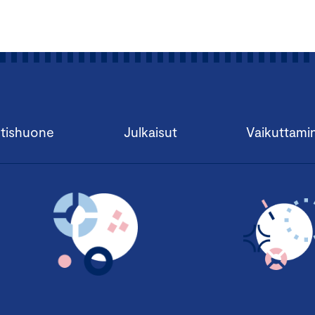
13.15
Yhdysvaltain ilmasto- ja teollisuuspolitiikka uuden hal
Michael Mehling
, Professor, Deputy Director of the Center 
Environmental Policy Research (CEEPR), Massachusetts Insti
13.50
Valtiontukikilpailu Euroopassa
Teppo Säkkinen
, johtava asiantuntija, elinkeino- ja ilmastopol
Keskuskauppakamari
tishuone
Julkaisut
Vaikuttami
14.15
Paneelikeskustelu: Kiristyvä kansainvälinen kilpailu puht
keskustelijoina
Jussi Hattula
, johtaja, teolliset investoinnit, Suomen Teollis
Marius af Schultén
, osakas, asianajaja, Ympäristö, energia ja 
vetäjä, Castrén & Snellman
Rosa Thurman
, johtaja, Amcham Finland
14.45 – 15.15 Kahvitauko
15.15
Ruotsin energiapolitiikan suunta