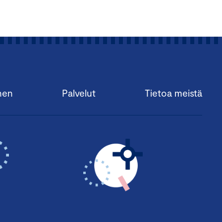
linnon myötä
for Energy and
tute of Technology (MIT)
itikka,
nen
Palvelut
Tietoa meistä
aista investoinneista
uussijoitus Oy
vihreä siirtymä -tiimin