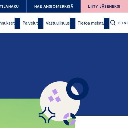
TIJAHAKU
HAE ANSIOMERKKIÄ
LIITY JÄSENEKSI
nnukset
Palvelut
Vastuullisuus
Tietoa meistä
ETSI