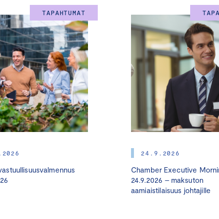
teollisuuden ammattilaisille, asiantuntijoille ja vaikuttajille.
TAPAHTUMAT
TAP
OHJELMA 12.2.2025
Tilaisuuden moderoi toimittaja
Nina Rahkola
.
11.30 – 12.30 Verkostoitumislounas
12.30
Tervetuloa
12.40
Avaussanat
Sari Multala
, ympäristö- ja ilmastoministeri
.2026
24.9.2026
12.55
EU:n ilmasto- ja energiapolitiikan suuntaviivat ja Clean 
astuullisuusvalmennus
Chamber Executive Morni
026
24.9.2026 – maksuton
Vesa Terävä
, Euroopan vihreän kehityksen ohjelma -yksikön 
aamiaistilaisuus johtajille
komission pääsihteeristö