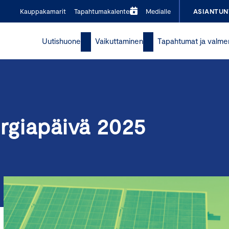
Kauppakamarit
Tapahtumakalenteri
Medialle
ASIANTUN
Uutishuone
Vaikuttaminen
Tapahtumat ja valme
ergiapäivä 2025