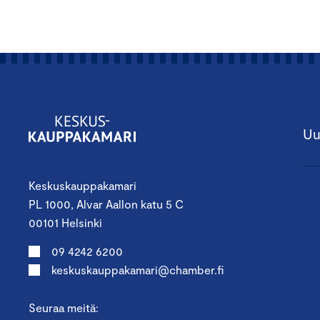
Uu
Keskuskauppakamari
PL 1000, Alvar Aallon katu 5 C
00101 Helsinki
09 4242 6200
keskuskauppakamari@chamber.fi
Seuraa meitä: