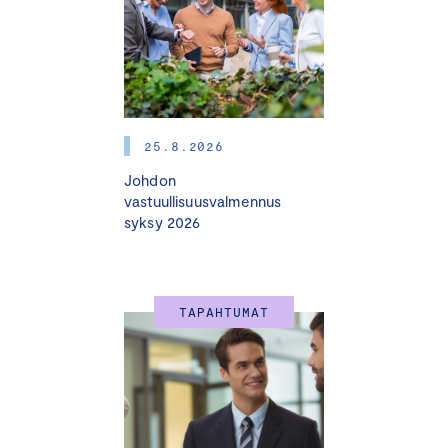
13.15 TUNNELMAT SUOMEN TALOUDESSA JA
ASUNTOMARKKINOILLA
Lasse Corin
, pääekonomisti Aktia
13.50 KIINTEISTÖSIJOITUSMARKKINOIDEN TILA JA
25.8.2026
NÄKYMÄT SYKSYLLÄ 2024
Johdon
Kati Paatela
, johtaja, asiakkuudet ja palvelukonseptit, KTI
vastuullisuusvalmennus
syksy 2026
14.25 KIINTEISTÖNARVIOINTILAUTAKUNNAN
AJANKOHTAISET ASIAT
Raisa
Harju,
pääsihteeri, Keskuskauppakamari
TAPAHTUMAT
14.45 KAHVITAUKO
15.15 TOIMISTOMARKKINAN MURROS
Heikki Kangas
, Head of Valuation, Newsec