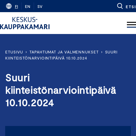
Skip
FI
EN
SV
ETSI
to
content
ETUSIVU
›
TAPAHTUMAT JA VALMENNUKSET
›
SUURI
KIINTEISTÖNARVIOINTIPÄIVÄ 10.10.2024
Suuri
kiinteistönarviointipäivä
10.10.2024