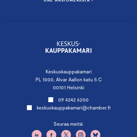
HAE ANSIOMERKKIÄ ›
Oletko kiinnostunut kumppanuudesta tapahtumassa?
Tapahtuman kumppanina saat näkyvyyttä, tavoitat
kohderyhmän ja pääset osaksi tapahtumaa. Ota yhteyttä
avainasiakaspäällikkö Tomi Mäkiseen
tomi.makinen@chamber.fi tai markkinointipäällikkö Kirsi
Johanna Loikas kirsi.loikas@chamber.fi, räätälöidään
kumppanuus teidän tarpeisiinne sopivaksi.
Keskuskauppakamari
PL 1000, Alvar Aallon katu 5 C
PÄÄYHTEISTYÖKUMPPANI
00101 Helsinki
09 4242 6200
keskuskauppakamari@chamber.fi
Seuraa meitä: