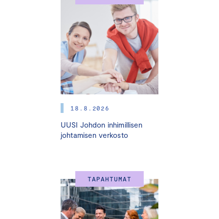
sen lainsäädäntöön mielenkiintoisten
asiantuntijapuheenvuorojen kautta.
Suuri Kiinteistönarviointipäivä
10.10.2024 Pikku-Finlandia, Helsinki
Hybriditapahtuma
Kiinteistönarviointipäivän juontajana toimii toimittaja
Jaakko Loikkanen
18.8.2026
11.30 LOUNAS
UUSI Johdon inhimillisen
johtamisen verkosto
12.30 KIINTEISTÖNARVIOINTIPÄIVÄN AVAUS
Hanna Kaleva
, toimitusjohtaja, KTI; puheenjohtaja
Keskuskauppakamarin kiinteistönarviointilautakunta
TAPAHTUMAT
12.40 GEOPOLIITTINEN KATSAUS
Juho Romakkaniemi
, toimitusjohtaja,
Keskuskauppakamari