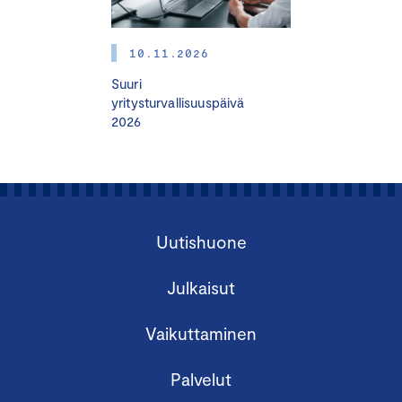
10.11.2026
sijoitus- ja rahoitusmarkkinoiden muutoksen
Suuri
vaikutukset
yritysturvallisuuspäivä
2026
sääntely- ja vastuullisuuskehikon vaikutukset
Markku Mäkiaho
, johtaja, OP Kiinteistösijoitus Oy
Uutishuone
17.30 MITÄ KIINTEISTÖNARVIOIJAN ON SYYTÄ TIETÄÄ
KIINTEISTÖVEROUUDISTUKSESTA?
Julkaisut
Antti Karppinen
, Johtava asiantuntija, tiimipäällikkö,
Sustera
Vaikuttaminen
18.00 UUDISTUVA IVS
–
MITÄ KIINTEISTÖNARVIOIJAN
Palvelut
ON HYVÄ TIETÄÄ?