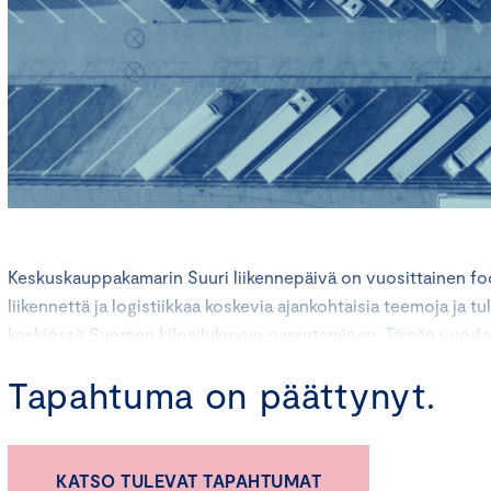
Keskuskauppakamarin Suuri liikennepäivä on vuosittainen foo
liikennettä ja logistiikkaa koskevia ajankohtaisia teemoja ja 
keskiössä Suomen kilpailukyvyn parantaminen. Tämän vuoden
yritysten kilpailukykytekijänä.
Tapahtuma on päättynyt.
Tapahtuma on suunnattu
vienti- ja tuontiyrityksille sekä kans
toimivien ja sinne aikovien yritysten johdolle ja asiantuntijoille
toimivien yritysten johdolle ja asiantuntijoille, päättäjille sekä
KATSO TULEVAT TAPAHTUMAT