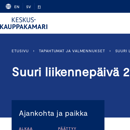
Skip
EN
SV
FI
to
content
ETUSIVU
›
TAPAHTUMAT JA VALMENNUKSET
›
SUURI 
Suuri liikennepäivä 
Ajankohta ja paikka
ALKAA
PÄÄTTYY