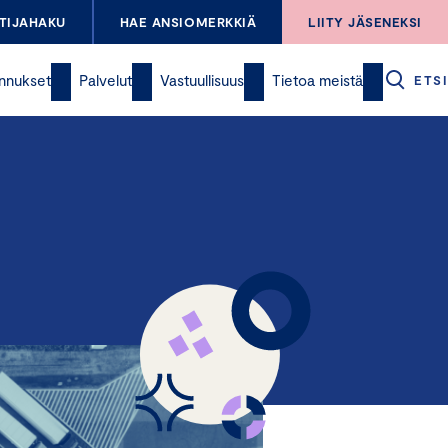
TIJAHAKU
HAE ANSIOMERKKIÄ
LIITY JÄSENEKSI
nnukset
Palvelut
Vastuullisuus
Tietoa meistä
ETSI