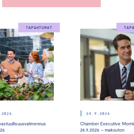
OHJELMA
TAPAHTUMAT
TAP
Torstai 12.9.2024
Scandic Grand Central + livestream
Teema: Logistiikka yritysten kilpailukykytekijänä
Päivän juontaa toimittaja
Tapio Nurminen
.2026
24.9.2026
11.45-12.45
Lounas
astuullisuusvalmennus
Chamber Executive Morni
026
24.9.2026 – maksuton