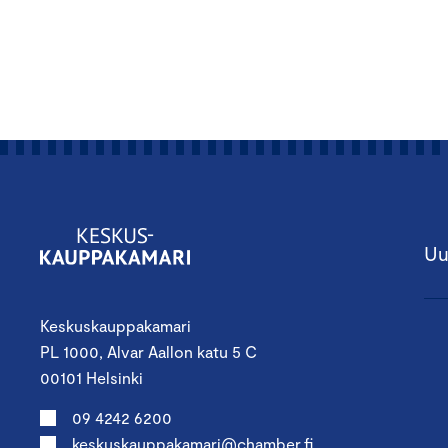
Uu
Keskuskauppakamari
PL 1000, Alvar Aallon katu 5 C
00101 Helsinki
09 4242 6200
keskuskauppakamari@chamber.fi