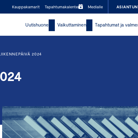
Kauppakamarit
Tapahtumakalenteri
Medialle
ASIANTUN
Uutishuone
Vaikuttaminen
Tapahtumat ja valme
LIIKENNEPÄIVÄ 2024
2024