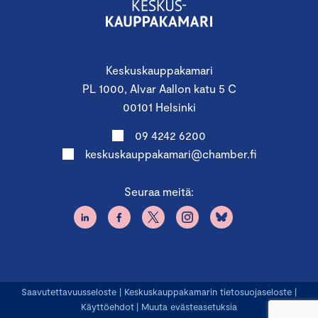
Riikka Pakarinen
, toimitusjohtaja, Startup-yhteisö
Pia Santavirta
, toimitusjohtaja, Tesi
Kaj Pyyhtiö
, Director of Strategy Office, ICEYE
Herkko Plit
, perustaja ja toimitusjohtaja, P2X Solutions
Keskuskauppakamari
PL 1000, Alvar Aallon katu 5 C
16.35 Vienti on rohkeuslaji
00101 Helsinki
Pekka Puotunen
, Pohjoismaiden toimitusjohtaja, Coface
09 4242 6200
keskuskauppakamari@chamber.fi
16.45 Päätössanat & verkostoitumista
Pidätämme oikeuden muutoksiin.
Seuraa meitä:
Ilmoittaudu nyt – Suuri vientipäivä kokoaa vuosittain
yhteen vientikaupan vaikuttajat, päättäjät ja asiantuntijat!
Saavutettavuusseloste
|
Keskuskauppakamarin tietosuojaseloste
|
Käyttöehdot
|
Muuta evästeasetuksia