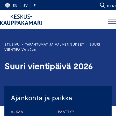
Skip
EN
SV
FI
ETSI
to
content
ETUSIVU
›
TAPAHTUMAT JA VALMENNUKSET
›
SUURI
VIENTIPÄIVÄ 2026
Suuri vientipäivä 2026
Ajankohta ja paikka
ALKAA
PÄÄTTYY