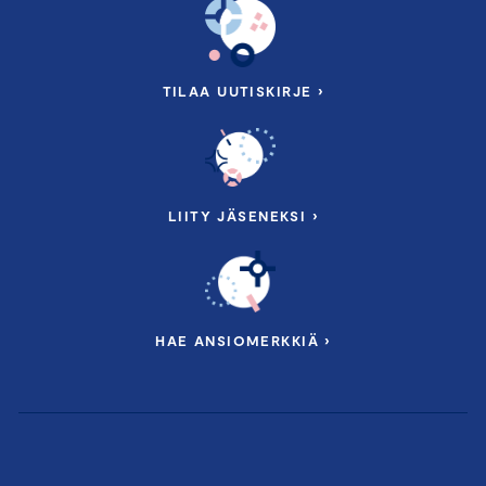
Ville Kopra
, toimitusjohtaja, Versowood
Tommi Uitto
, F-Secure Board Director, ex President of
Mobile Networks, Nokia
TILAA UUTISKIRJE ›
15.30 Tukea ja mahdollisuuksia: Ukrainan jälleenrakennus
Esa Niemi
, yrittäjä, Niemi Palvelut Oy & SKAL
LIITY JÄSENEKSI ›
Logistiikkavaliokunnan jäsen
Henri Riihimäki
, toimitusjohtaja, EastCham
15.50 Kohti kasvun aikaa
Antti Niemelä
, Head of Transaction Banking, Large
HAE ANSIOMERKKIÄ ›
Corporates and Institutions, OP Yrityspankki Oyj
16.05 Ilman innovaatioita ei ole vientiä
Keskustelemassa: