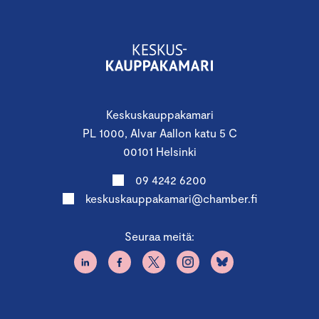
tomi.makinen@chamber.fi tai puh 050-346 3300,
räätälöidään kumppanuus teidän tarpeisiinne
sopivaksi.
Tarjoamme päivään myös erikokoisia
osallistumispaketteja.
Keskuskauppakamari
Pyydä tarjous: ilona.broijer@chamber.fi
PL 1000, Alvar Aallon katu 5 C
00101 Helsinki
09 4242 6200
keskuskauppakamari@chamber.fi
Pidätämme oikeuden muutoksiin.
Seuraa meitä:
Peruutusehdot:
K
uluton peruutus on mahdollinen
viimeistään seitsemän vuorokautta ennen
seminaaripäivää. Peruutuksen tapahtuessa tämän jälkeen,
veloitetaan koko seminaarin hinta. Paikan voi tarvittaessa