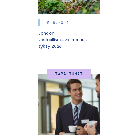
Voit osallistua paikan päällä Helsingissä tai
etäyhteydellä.
25.8.2026
Johdon
vastuullisuusvalmennus
syksy 2026
OHJELMA
12.00 Verkostoitumislounas
TAPAHTUMAT
13.00 Tilaisuuden avaus
13.10 Onko EU:n suhtautuminen sääntelyyn muuttunut?
Nina Rahkolan
haastattelussa
Aura Salla
,
europarlamentaarikko