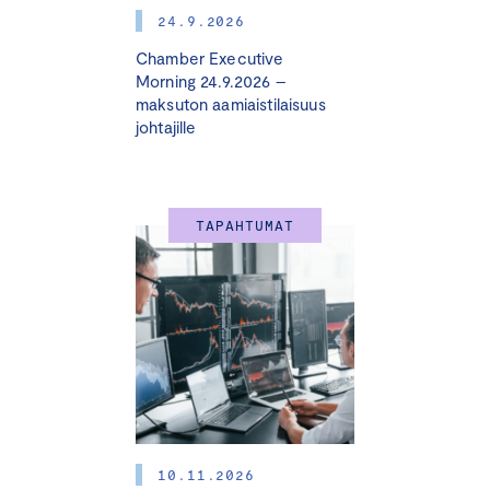
13.30 Digisääntely ja kilpailukyky
24.9.2026
Chamber Executive
Pauli Takki
, Legal and Compliance Counsel, Elisa
Morning 24.9.2026 –
maksuton aamiaistilaisuus
Pessi Honkasalo
, partner, Krogerus
johtajille
14.00 Kahvitauko
TAPAHTUMAT
14.30 Ajankohtaiskatsaus yhtiö- ja
rahoitusmarkkinasääntelyyn
Ville Kajala
, johtava asiantuntija, yhtiö- ja
arvopaperimarkkinaoikeus, Keskuskauppakamari
15.15 Geopolitiikan riskit -paneeli
Alustuspuheenvuoron pitää
Jarno Limnéll
,
kansanedustaja
10.11.2026