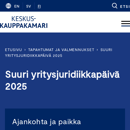
Skip
EN
SV
FI
ETSI
to
content
ETUSIVU
›
TAPAHTUMAT JA VALMENNUKSET
›
SUURI
YRITYSJURIDIIKKAPÄIVÄ 2025
Suuri yritysjuridiikkapäivä
2025
Ajankohta ja paikka