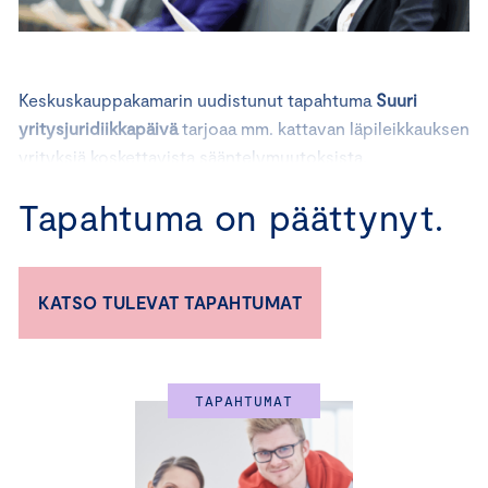
Keskuskauppakamarin uudistunut tapahtuma
Suuri
yritysjuridiikkapäivä
tarjoaa mm. kattavan läpileikkauksen
yrityksiä koskettavista sääntelymuutoksista.
Kaikenkokoisille yrityksille erittäin ajankohtaisiin
Tapahtuma on päättynyt.
teemoihin johdattavat huippuasiantuntijat. Voit
osallistua tapahtumaan paikan päällä Helsingissä tai
etäyhteyden välityksellä.
KATSO TULEVAT TAPAHTUMAT
Miksi osallistua?
TAPAHTUMAT
Saat ajankohtaisen katsauksen yrityksiä koskeviin