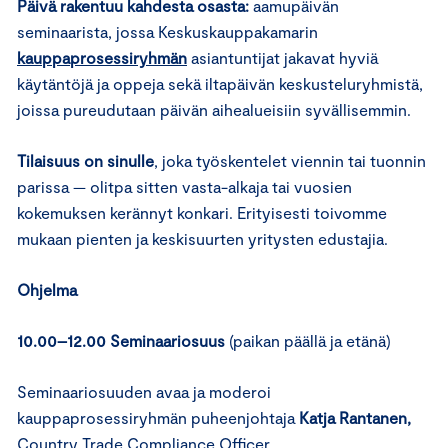
Päivä rakentuu kahdesta osasta:
aamupäivän
seminaarista, jossa Keskuskauppakamarin
kauppaprosessiryhmän
asiantuntijat jakavat hyviä
käytäntöjä ja oppeja sekä iltapäivän keskusteluryhmistä,
joissa pureudutaan päivän aihealueisiin syvällisemmin.
Tilaisuus on sinulle
, joka työskentelet viennin tai tuonnin
parissa — olitpa sitten vasta-alkaja tai vuosien
kokemuksen kerännyt konkari. Erityisesti toivomme
mukaan pienten ja keskisuurten yritysten edustajia.
Ohjelma
10.00–12.00 Seminaariosuus
(paikan päällä ja etänä)
Seminaariosuuden avaa ja moderoi
kauppaprosessiryhmän puheenjohtaja
Katja Rantanen,
Country Trade Compliance Officer