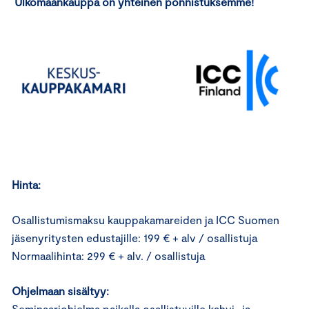
Ulkomaankauppa on yhteinen ponnistuksemme!
Hinta:
Osallistumismaksu kauppakamareiden ja ICC Suomen
jäsenyritysten edustajille: 199 € + alv / osallistuja
Normaalihinta: 299 € + alv. / osallistuja
Ohjelmaan sisältyy:
Seminaariohjelma paikalla osallistuville kahvi- ja