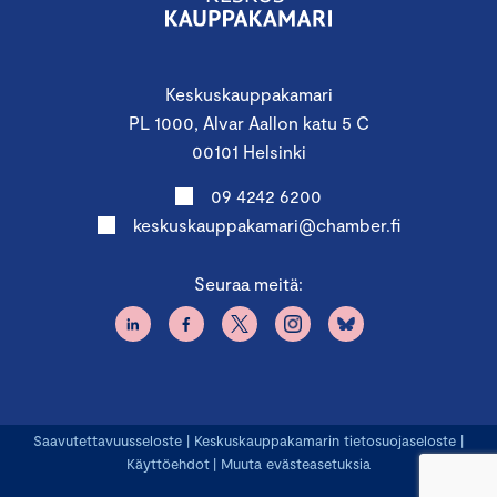
Keskuskauppakamari
PL 1000, Alvar Aallon katu 5 C
00101 Helsinki
09 4242 6200
keskuskauppakamari@chamber.fi
Seuraa meitä:
Saavutettavuusseloste
|
Keskuskauppakamarin tietosuojaseloste
|
Käyttöehdot
|
Muuta evästeasetuksia