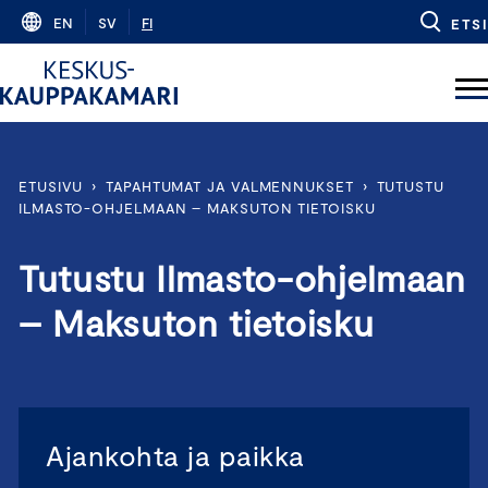
Skip
EN
SV
FI
ETSI
to
content
ETUSIVU
›
TAPAHTUMAT JA VALMENNUKSET
›
TUTUSTU
ILMASTO-OHJELMAAN – MAKSUTON TIETOISKU
Tutustu Ilmasto-ohjelmaan
– Maksuton tietoisku
Ajankohta ja paikka