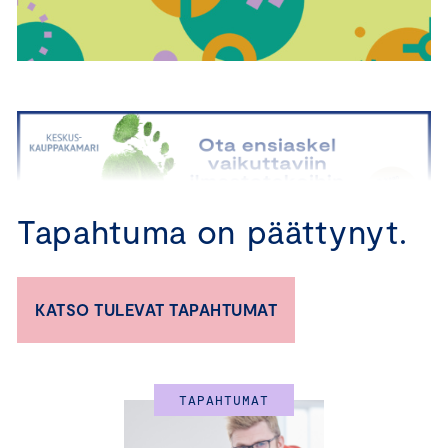
Tapahtuma on päättynyt.
KATSO TULEVAT TAPAHTUMAT
Ilmasto-ohjelman avulla yrityksesi saa
käytännönläheisen koulutuksen, työkalut ja asiantuntija-
apua organisaation hiilijalanjäljen laskentaan, opastusta
aidosti vaikuttavien päästövähennystoimien tekemiseen
TAPAHTUMAT
sekä mahdollisuuden tavoitella hiilineutraaliutta.