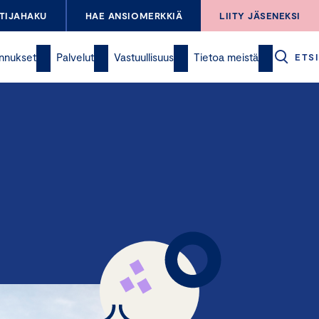
TIJAHAKU
HAE ANSIOMERKKIÄ
LIITY JÄSENEKSI
nnukset
Palvelut
Vastuullisuus
Tietoa meistä
ETSI