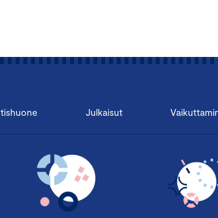
tishuone
Julkaisut
Vaikuttami