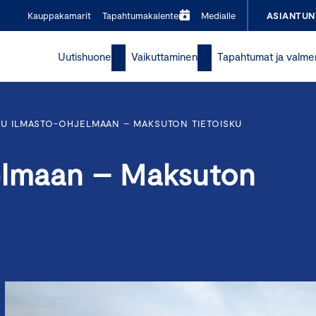
Kauppakamarit
Tapahtumakalenteri
Medialle
ASIANTUN
Uutishuone
Vaikuttaminen
Tapahtumat ja valme
TU ILMASTO-OHJELMAAN – MAKSUTON TIETOISKU
elmaan – Maksuton