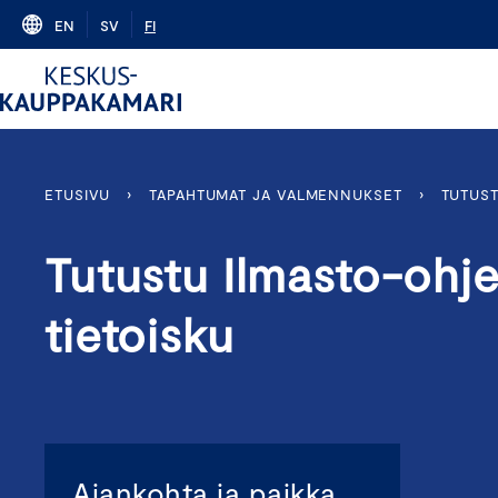
Skip
EN
SV
FI
to
content
ETUSIVU
›
TAPAHTUMAT JA VALMENNUKSET
›
TUTUS
Tutustu Ilmasto-ohj
tietoisku
Ajankohta ja paikka