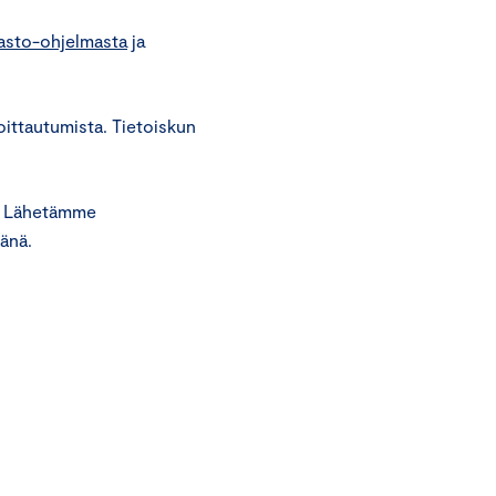
asto-ohjelmasta
ja
ittautumista. Tietoiskun
n. Lähetämme
vänä.