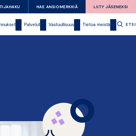
TIJAHAKU
HAE ANSIOMERKKIÄ
LIITY JÄSENEKSI
nnukset
Palvelut
Vastuullisuus
Tietoa meistä
ETSI