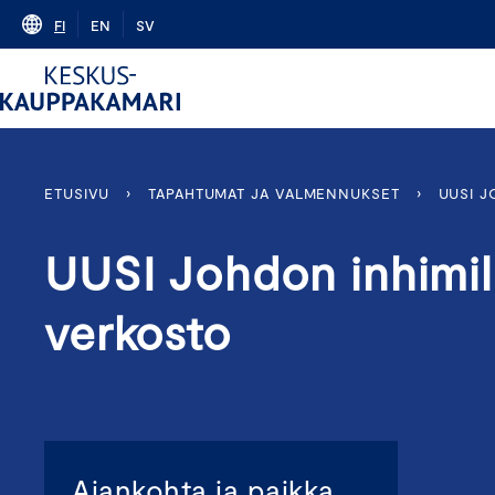
Skip
FI
EN
SV
to
content
ETUSIVU
›
TAPAHTUMAT JA VALMENNUKSET
›
UUSI J
UUSI Johdon inhimil
verkosto
Ajankohta ja paikka