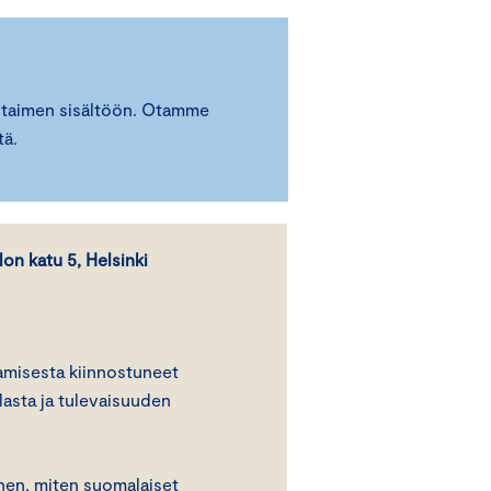
otaimen sisältöön. Otamme
tä.
lon katu 5, Helsinki
amisesta kiinnostuneet
lasta ja tulevaisuuden
hen, miten suomalaiset