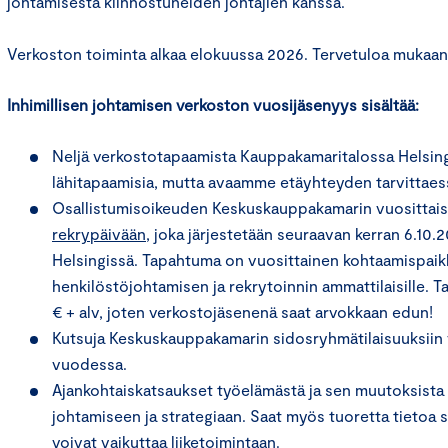
johtamisesta kiinnostuneiden johtajien kanssa.
Verkoston toiminta alkaa elokuussa 2026. Tervetuloa mukaan
Inhimillisen johtamisen verkoston vuosijäsenyys sisältää:
Neljä verkostotapaamista Kauppakamaritalossa Helsing
lähitapaamisia, mutta avaamme etäyhteyden tarvittaes
Osallistumisoikeuden Keskuskauppakamarin vuosittai
rekrypäivään
, joka järjestetään seuraavan kerran 6.10.
Helsingissä. Tapahtuma on vuosittainen kohtaamispaik
henkilöstöjohtamisen ja rekrytoinnin ammattilaisille.
€ + alv, joten verkostojäsenenä saat arvokkaan edun!
Kutsuja Keskuskauppakamarin sidosryhmätilaisuuksiin 
vuodessa.
Ajankohtaiskatsaukset työelämästä ja sen muutoksista k
johtamiseen ja strategiaan. Saat myös tuoretta tietoa 
voivat vaikuttaa liiketoimintaan.