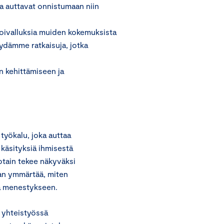
ka auttavat onnistumaan niin
, oivalluksia muiden kokemuksista
ydämme ratkaisuja, jotka
 kehittämiseen ja
työkalu, joka auttaa
käsityksiä ihmisestä
tain tekee näkyväksi
aan ymmärtää, miten
ja menestykseen.
 yhteistyössä