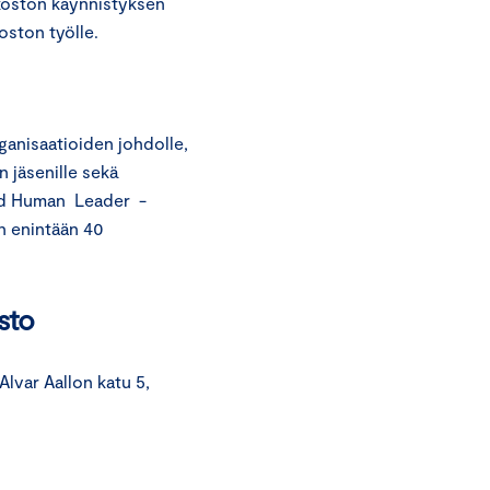
rkoston käynnistyksen
koston työlle.
ganisaatioiden johdolle,
n jäsenille sekä
fied Human Leader -
n enintään 40
sto
lvar Aallon katu 5,