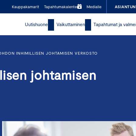
Kauppakamarit
Tapahtumakalenteri
Medialle
ASIANTUN
Uutishuone
Vaikuttaminen
Tapahtumat ja valme
OHDON INHIMILLISEN JOHTAMISEN VERKOSTO
lisen johtamisen