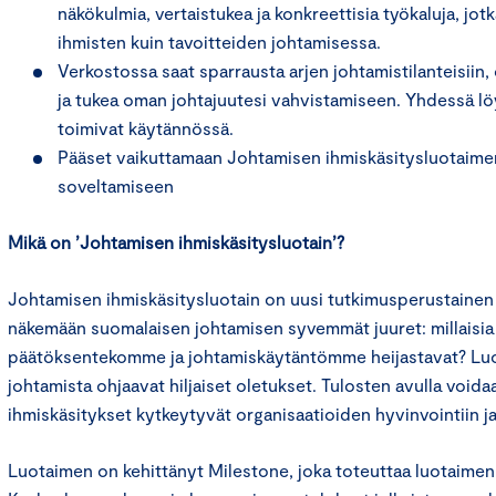
näkökulmia, vertaistukea ja konkreettisia työkaluja, jot
ihmisten kuin tavoitteiden johtamisessa.
Verkostossa saat sparrausta arjen johtamistilanteisiin
ja tukea oman johtajuutesi vahvistamiseen. Yhdessä lö
toimivat käytännössä.
Pääset vaikuttamaan Johtamisen ihmiskäsitysluotaimen
soveltamiseen
Mikä on ’Johtamisen ihmiskäsitysluotain’?
Johtamisen ihmiskäsitysluotain on uusi tutkimusperustainen 
näkemään suomalaisen johtamisen syvemmät juuret: millaisia 
päätöksentekomme ja johtamiskäytäntömme heijastavat? Luo
johtamista ohjaavat hiljaiset oletukset. Tulosten avulla void
ihmiskäsitykset kytkeytyvät organisaatioiden hyvinvointiin 
Luotaimen on kehittänyt Milestone, joka toteuttaa luotaimen