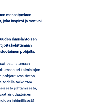
yksen menestymisen
 joka inspiroi ja motivoi
 uuden ihmislähtöisen
tijoita kehittämään
sluotaimen pohjalta.
set osallistumaan
oitumaan eri toimialojen
n pohjautuvaa tietoa,
s todella tarkoittaa.
heisestä johtamisesta,
aat ainutlaatuisen
uiden inhimillisestä