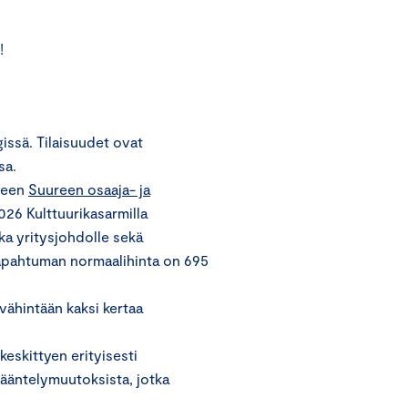
!
issä. Tilaisuudet ovat
sa.
seen
Suureen osaaja- ja
2026 Kulttuurikasarmilla
ka yritysjohdolle sekä
 Tapahtuman normaalihinta on 695
vähintään kaksi kertaa
eskittyen erityisesti
sääntelymuutoksista, jotka