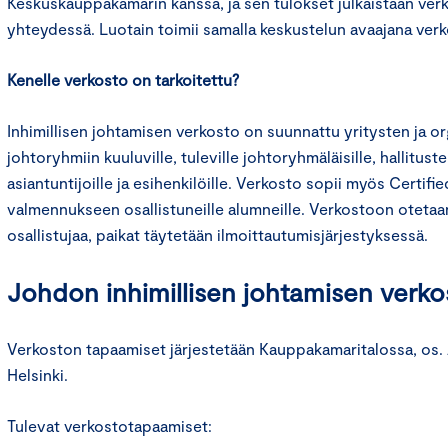
Keskuskauppakamarin kanssa, ja sen tulokset julkaistaan ve
yhteydessä. Luotain toimii samalla keskustelun avaajana ver
Kenelle verkosto on tarkoitettu?
Inhimillisen johtamisen verkosto on suunnattu yritysten ja or
johtoryhmiin kuuluville, tuleville johtoryhmäläisille, hallituste
asiantuntijoille ja esihenkilöille. Verkosto sopii myös Certi
valmennukseen osallistuneille alumneille. Verkostoon otetaa
osallistujaa, paikat täytetään ilmoittautumisjärjestyksessä.
Johdon inhimillisen johtamisen verko
Verkoston tapaamiset järjestetään Kauppakamaritalossa, os. A
Helsinki.
Tulevat verkostotapaamiset: