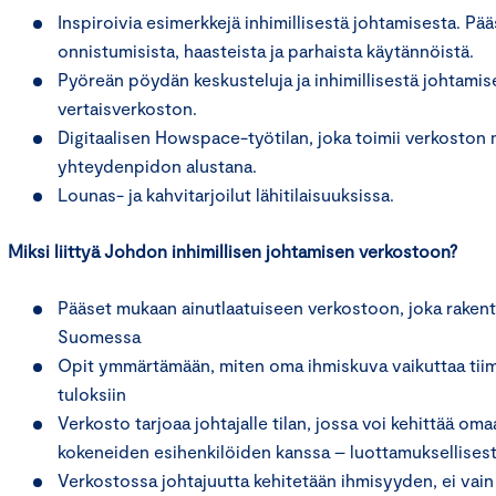
Inspiroivia esimerkkejä inhimillisestä johtamisesta. P
onnistumisista, haasteista ja parhaista käytännöistä.
Pyöreän pöydän keskusteluja ja inhimillisestä johtamis
vertaisverkoston.
Digitaalisen Howspace-työtilan, joka toimii verkoston 
yhteydenpidon alustana.
Lounas- ja kahvitarjoilut lähitilaisuuksissa.
Miksi liittyä Johdon inhimillisen johtamisen verkostoon?
Pääset mukaan ainutlaatuiseen verkostoon, joka rakent
Suomessa
Opit ymmärtämään, miten oma ihmiskuva vaikuttaa tiimi
tuloksiin
Verkosto tarjoaa johtajalle tilan, jossa voi kehittää o
kokeneiden esihenkilöiden kanssa – luottamuksellisest
Verkostossa johtajuutta kehitetään ihmisyyden, ei vain 