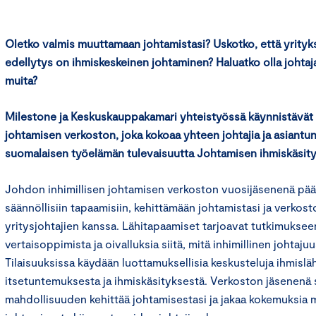
Oletko valmis muuttamaan johtamistasi? Uskotko, että yrit
edellytys on ihmiskeskeinen johtaminen? Haluatko olla johtaja,
muita?
Milestone ja Keskuskauppakamari yhteistyössä käynnistävät
johtamisen verkoston, joka kokoaa yhteen johtajia ja asiantun
suomalaisen työelämän tulevaisuutta Johtamisen ihmiskäsity
Johdon inhimillisen johtamisen verkoston vuosijäsenenä pää
säännöllisiin tapaamisiin, kehittämään johtamistasi ja verkost
yritysjohtajien kanssa. Lähitapaamiset tarjoavat tutkimuksee
vertaisoppimista ja oivalluksia siitä, mitä inhimillinen johtajuu
Tilaisuuksissa käydään luottamuksellisia keskusteluja ihmislä
itsetuntemuksesta ja ihmiskäsityksestä. Verkoston jäsenenä s
mahdollisuuden kehittää johtamisestasi ja jakaa kokemuksia m