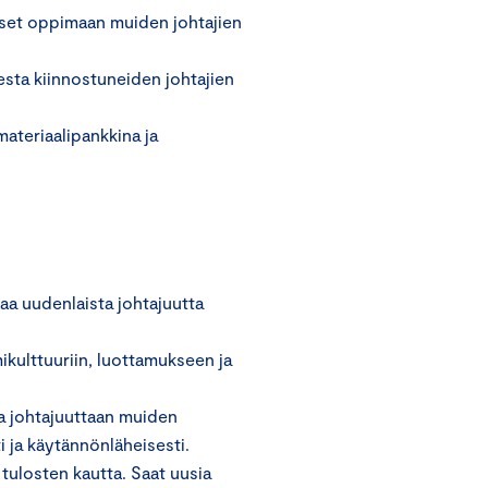
ääset oppimaan muiden johtajien
esta kiinnostuneiden johtajien
materiaalipankkina ja
aa uudenlaista johtajuutta
kulttuuriin, luottamukseen ja
maa johtajuuttaan muiden
i ja käytännönläheisesti.
tulosten kautta. Saat uusia