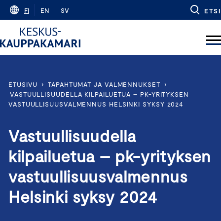
Skip
FI
EN
SV
ETSI
to
content
ETUSIVU
›
TAPAHTUMAT JA VALMENNUKSET
›
VASTUULLISUUDELLA KILPAILUETUA – PK-YRITYKSEN
VASTUULLISUUSVALMENNUS HELSINKI SYKSY 2024
Vastuullisuudella
kilpailuetua – pk-yrityksen
vastuullisuusvalmennus
Helsinki syksy 2024