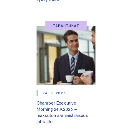
liiketoimintamahdollisuuksiin, kustannussäästöihin ja
parempaan riskienhallintaan vastuullisen liiketoiminnan
myötä.
TAPAHTUMAT
Valmennus sisältää
inspiroivia
asiantuntijapuheenvuoroja, käytännön toimintamalleja,
case esimerkkejä ja verkostoitumista muiden
osallistujayritysten kanssa. Lisäksi osallistujat tekevät
omalle yritykselle vastuullisuuden olennaisuusarvion
osana valmennusta. Olennaisuusarvion tekemällä saat
oivan startin oman yrityksen vastuullisuuden
painopisteisiin ja konkreettisia toimintasuosituksia
24.9.2026
jatkoon.
Chamber Executive
Morning 24.9.2026 –
Valmennus koostuu
kahdesta jaksosta, joiden välissä
maksuton aamiaistilaisuus
toteutetaan osallistujayrityksissä vastuullisuuden
johtajille
olennaisuuskartoitus ja analysoidaan kartoitusten