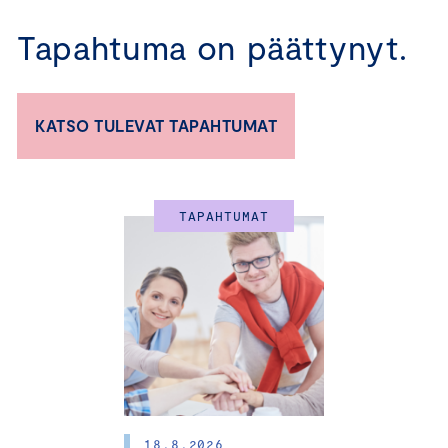
Tapahtuma on päättynyt.
KATSO TULEVAT TAPAHTUMAT
Helsinki 17.9.2024 I
22.10.2024
TAPAHTUMAT
Vastuullisuudella
kilpailuetua
– pk-yrityksen
vastuullisuusvalmennus
Vielä muutama paikka jäljellä! Muista käyttää OP:n
18.8.2026