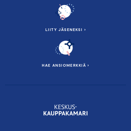
Vastuullisuusasiantuntija
Jussi Hakanen
,
Keskuskauppakamari
Hallitustyön ja johtamisen ammattilainen
Katri Sipilä
LIITY JÄSENEKSI ›
Impact Agency Fabrik
Ylva Palvelut Oy,
Eelis Rytkönen
,
vastuullisuusjohtaja
HAE ANSIOMERKKIÄ ›
Lounas tarjolla ennen valmennusta klo 11.00 alkaen.
JAKSO II: Kuinka lähteä liikkeelle
vastuullisuustyössä?
Tiistai 22.10.2024 klo 12.00–16.00
Keskuskauppakamari, Alvar Aallon katu 5,
Helsinki