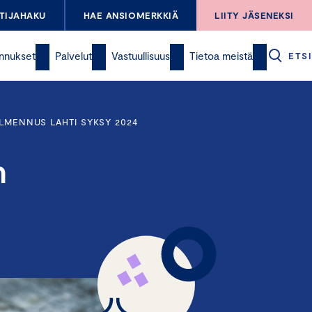
TIJAHAKU
HAE ANSIOMERKKIÄ
LIITY JÄSENEKSI
nnukset
Palvelut
Vastuullisuus
Tietoa meistä
ETSI
ALMENNUS LAHTI SYKSY 2024
n