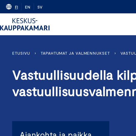
Skip
FI
EN
SV
to
content
ETUSIVU
›
TAPAHTUMAT JA VALMENNUKSET
›
VASTUU
Vastuullisuudella kil
vastuullisuusvalmen
Ajankohta ja paikka