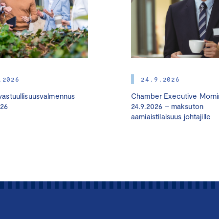
Lahti 24.9.2024 I 29.10.202
Vastuullisuudella kilpailuetu
– pk-yrityksen vastuullisuu
.2026
24.9.2026
astuullisuusvalmennus
Chamber Executive Morni
026
24.9.2026 – maksuton
Yritystoiminnan vastuullisuudesta puhutaan nyt paljon ja vaat
aamiaistilaisuus johtajille
lisääntyvät. Vastuullisuus tarjoaa yrityksille kilpailuetua uusi
liiketoimintamahdollisuuksien, kustannussäästöjen ja paremm
myötä. Tutkimukset osoittavatkin vastuullisuuden parantavan
tulosta sen lisäksi, että liiketoimintaa tehdään muutenkin ke
Pk-yrityksen vastuullisuusvalmennus antaa sinulle tarvittava
ohjeet vastuullisuustyön aloittamiseen vahvistaaksesi yrityks
myös inspiraatiota ja vinkkejä uusiin liiketoimintamahdollisuuk