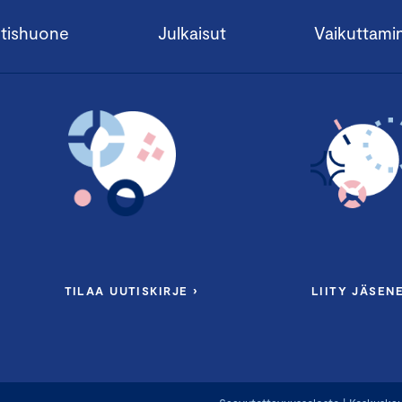
kustannussäästöihin ja parempaan riskienhallintaan vastuulli
tishuone
Julkaisut
Vaikuttami
Valmennus sisältää
inspiroivia asiantuntijapuheenvuoroja, k
case esimerkkejä ja verkostoitumista muiden osallistujayritys
osallistujat tekevät omalle yritykselle vastuullisuuden olen
valmennusta. Olennaisuusarvion tekemällä saat oivan startin
vastuullisuuden painopisteisiin ja konkreettisia toimintasuos
Valmennus koostuu
kahdesta jaksosta, joiden välissä toteut
osallistujayrityksissä vastuullisuuden olennaisuuskartoitus j
kartoitusten tulokset. Kartoitusten pohjalta osallistujayrityk
vastuullisuustyöhön.
TILAA UUTISKIRJE ›
LIITY JÄSENE
Valmennus on suunnattu
pk-yritysten johdolle, liiketoimintava
valmennuksesta hyötyvät myös mm. viestinnästä, markkinoin
vastaavat.