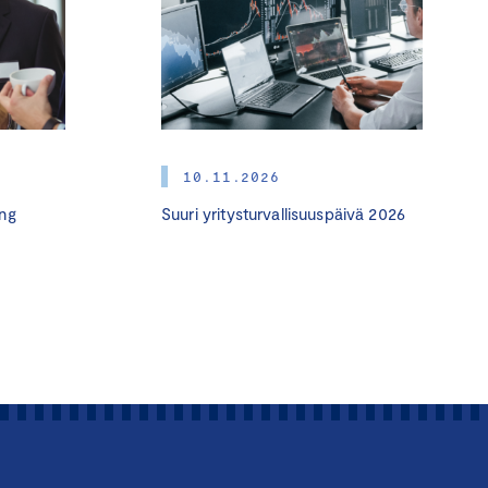
4
a
svalmennus
10.11.2026
ng
Suuri yritysturvallisuuspäivä 2026
imukset yrityksille
en
an riskienhallinnan
 yrityksen taloudellista
stävämmin.
t tiedot ja käytännön
esi kilpailukykyä. Saat
siin,