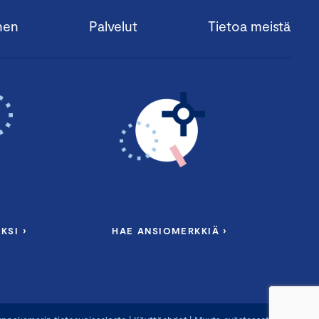
sen liiketoiminnan myötä.
nen
Palvelut
Tietoa meistä
äytännön toimintamalleja,
ten kanssa. Lisäksi
naisuusarvion osana
 oman yrityksen
ituksia jatkoon.
etaan
a analysoidaan
set saavat suosituksia
KSI ›
HAE ANSIOMERKKIÄ ›
staaville ja päälliköille,
nista ja tuotannosta