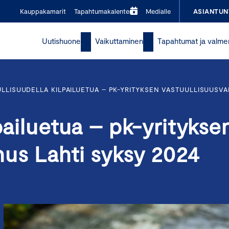
Kauppakamarit
Tapahtumakalenteri
Medialle
ASIANTUN
Uutishuone
Vaikuttaminen
Tapahtumat ja valme
LLISUUDELLA KILPAILUETUA – PK-YRITYKSEN VASTUULLISUUSV
pailuetua – pk-yritykse
nus Lahti syksy 2024