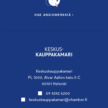
Samuli Kuusisto
, Sustainability & Sales
HAE ANSIOMERKKIÄ ›
VSME-raportin esittely
Petra Lamminaho
, ilmastokoordinaattori,
Keskuskauppakamari
Aikaa osallistujien kysymyksille
16.30 Koulutus päättyy
Keskuskauppakamari
PL 1000, Alvar Aallon katu 5 C
YHTEISTYÖSSÄ
00101 Helsinki
09 4242 6200
keskuskauppakamari@chamber.fi