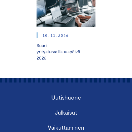
ja VSME-kestävyysraportoinnista kiinnostuneille.
Keskuskauppakamari järjestää VSME-standardin toisesta
osasta, Comprehensive- eli laajasta moduulista, oman
10.11.2026
koulutuksen
17.11.2025
.
Suuri
Koulutus toteutetaan verkossa.
yritysturvallisuuspäivä
2026
OHJELMA
12.30
Tervetuloa, koulutuksen avaus ja osallistujien
esittäytyminen
Uutishuone
12.45
Vapaaehtoinen kestävyysraportointistandardi
VSME Basic
Julkaisut
– Mitä, miksi ja kenelle? VSME-kestävyysraportoinnin
hyödyt
Vaikuttaminen