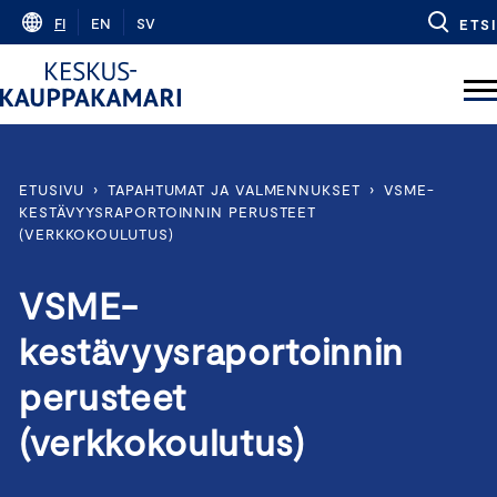
Skip
FI
EN
SV
ETSI
to
content
ETUSIVU
›
TAPAHTUMAT JA VALMENNUKSET
›
VSME-
KESTÄVYYSRAPORTOINNIN PERUSTEET
(VERKKOKOULUTUS)
VSME-
kestävyysraportoinnin
perusteet
(verkkokoulutus)