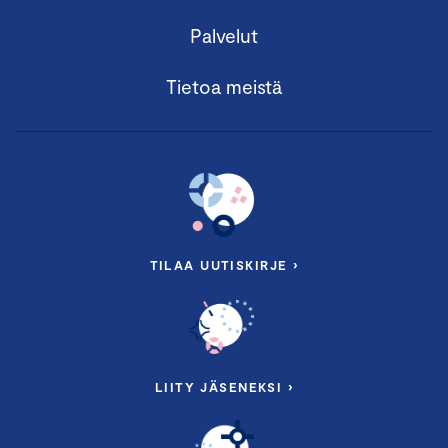
– Standardin sisältö
Palvelut
– Raportoinnin prosessi
Merli Juustila
, vastuullisuusasiantuntija,
Tietoa meistä
Keskuskauppakamari
14.00 Tauko
14.30
Helppokäyttöinen työkalu VSME-raportointiin
– Tutustutaan käytännönläheiseen
ESG Resilience
-
palveluun, jonka avulla vastaat sidosryhmien
vastuullisuusvaatimuksiin.
TILAA UUTISKIRJE ›
Jukka Honkaniemi
, perustajaosakas, esgResilience Oy
Käymme läpi työkalun sisältämät ESG-
kysymykset esimerkein
LIITY JÄSENEKSI ›
Yrityscase: Leinolat Group
– Käytännön esimerkki VSME-kestävyysraportoinnista