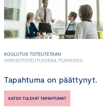
KOULUTUS TOTEUTETAAN
VERKKOTOTEUTUKSENA TEAMSISSA
Oletko pohtinut, miten yrityksesi voi vastata
Tapahtuma on päättynyt.
asiakkaiden ja rahoittajien kasvaviin
vastuullisuusodotuksiin? Entä kuinka osoittaa
vastuullisuutesi selkeästi ja
kustannustehokkaasti ilman raskaita
KATSO TULEVAT TAPAHTUMAT
prosesseja?