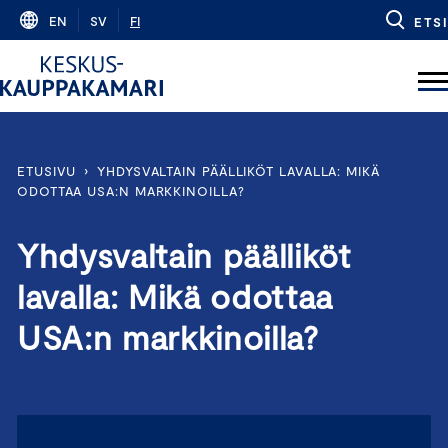
Skip
EN
SV
FI
ETSI
to
content
ETUSIVU
›
YHDYSVALTAIN PÄÄLLIKÖT LAVALLA: MIKÄ
ODOTTAA USA:N MARKKINOILLA?
Yhdysvaltain päälliköt
lavalla: Mikä odottaa
USA:n markkinoilla?