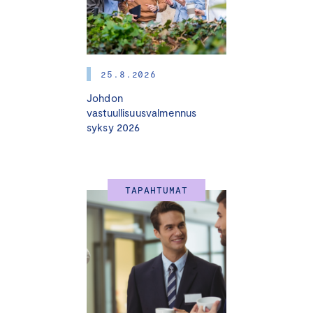
25.8.2026
Johdon
vastuullisuusvalmennus
OHJELMA
syksy 2026
9.15 Ilmoittautuminen ja aamukahvi
TAPAHTUMAT
10.00 – 10.45 Keskustelu:
Mikä odottaa USA:n
markkinoilla?
Tilaisuus päättyy klo 11.00 mennessä.
Päälliköt lavalla -tilaisuus on maksuton, mutta edellyttää
ennakkoilmoittautumista.