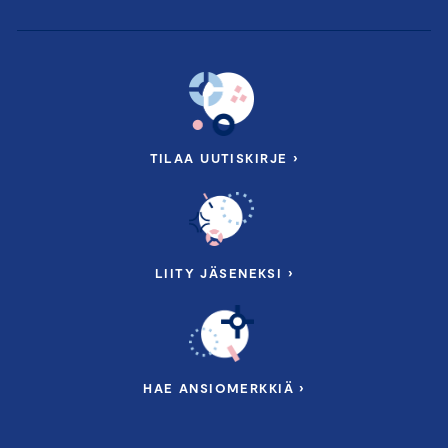
kansainvälisestä toiminnasta kiinnostuneille.
Suuri vientipäivä on maksullinen.
Ohjelma alkaa
lounaalla klo 11.30 – 12.30 ja päättyy cocktail-
tilaisuuteen. Voit osallistua myös etäyhteydellä.
TILAA UUTISKIRJE ›
Lue lisää ja ilmoittaudu Suureen vientipäivään
LIITY JÄSENEKSI ›
HAE ANSIOMERKKIÄ ›