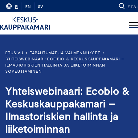
Skip
FI
EN
SV
ETSI
to
content
ETUSIVU
›
TAPAHTUMAT JA VALMENNUKSET
›
YHTEISWEBINAARI: ECOBIO & KESKUSKAUPPAKAMARI –
ILMASTORISKIEN HALLINTA JA LIIKETOIMINNAN
SOPEUTTAMINEN
Yhteiswebinaari: Ecobio &
Keskuskauppakamari –
Ilmastoriskien hallinta ja
liiketoiminnan