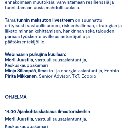
ennakoimaan muutoksia, vahvistamaan resilienssiä ja
tunnistamaan uusia mahdollisuuksia.
Tämä
tunnin maksuton livestream
on suunnattu
erityisesti vastuullisuuden, riskienhallinnan, strategian ja
liiketoiminnan kehittämisen, hankinnan sekä talouden
parissa työskenteleville asiantuntijoille ja
päätöksentekijöille.
Webinaarin puhujina kuullaan:
Merli Juustila
, vastuullisuusasiantuntija,
Keskuskauppakamari
Minja Sillanpää
, ilmasto- ja energia-asiantuntija, Ecobio
Pirita Mikkanen
, Senior Advisor, TkT, Ecobio
OHJELMA
14.00 Ajankohtaiskatsaus ilmastoriskeihin
Merli Juustila,
vastuullisuusasiantuntija,
Keskuskauppakamari