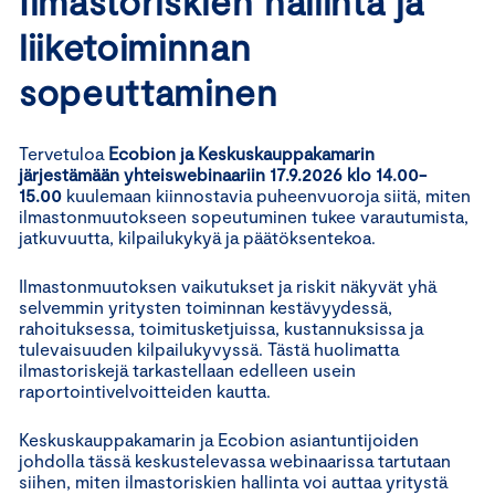
Ilmastoriskien hallinta ja
liiketoiminnan
sopeuttaminen
Tervetuloa
Ecobion ja Keskuskauppakamarin
järjestämään yhteiswebinaariin 17.9.2026 klo 14.00-
15.00
kuulemaan kiinnostavia puheenvuoroja siitä, miten
ilmastonmuutokseen sopeutuminen tukee varautumista,
jatkuvuutta, kilpailukykyä ja päätöksentekoa.
Ilmastonmuutoksen vaikutukset ja riskit näkyvät yhä
selvemmin yritysten toiminnan kestävyydessä,
rahoituksessa, toimitusketjuissa, kustannuksissa ja
tulevaisuuden kilpailukyvyssä. Tästä huolimatta
ilmastoriskejä tarkastellaan edelleen usein
raportointivelvoitteiden kautta.
Keskuskauppakamarin ja Ecobion asiantuntijoiden
johdolla tässä keskustelevassa webinaarissa tartutaan
siihen, miten ilmastoriskien hallinta voi auttaa yritystä