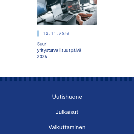
8.30.
10.11.2026
Tietoisku on maksuton, mutta edellyttää
ennakkoilmoittautumista. Tietoiskussa on varattu aikaa
Suuri
osallistujien kysymyksille.
yritysturvallisuuspäivä
2026
Uutishuone
Julkaisut
Vaikuttaminen