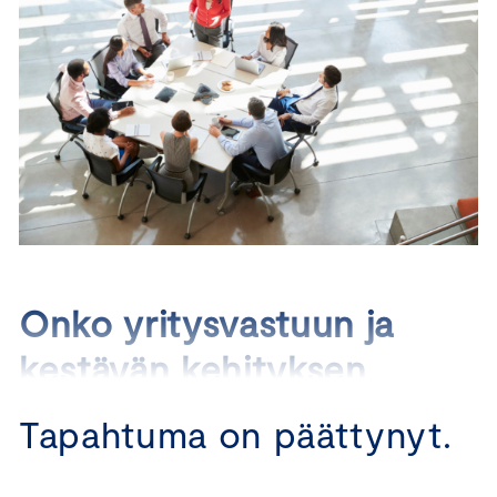
Onko yritysvastuun ja
kestävän kehityksen
johtaminen työpöydälläsi?
Tapahtuma on päättynyt.
Haluatko liittyä