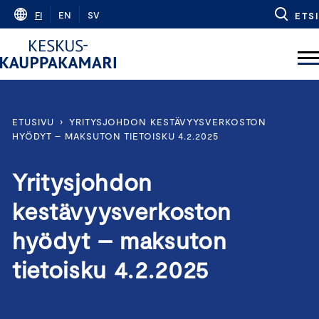
Skip
FI
EN
SV
ETSI
to
content
ETUSIVU
›
YRITYSJOHDON KESTÄVYYSVERKOSTON
HYÖDYT – MAKSUTON TIETOISKU 4.2.2025
Yritysjohdon
kestävyysverkoston
hyödyt – maksuton
tietoisku 4.2.2025