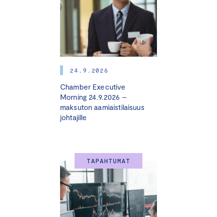
suunnitteluun.
Inspiroivia yritysesimerkkejä
yritysvastuun johtamisesta.
Pyöreän pöydän keskusteluja ja kestävästä
kehityksestä kiinnostuneiden yritysjohtajien
24.9.2026
luottamuksellisen vertaisverkoston.
Digitaalisen Howspace-työtilan verkoston
Chamber Executive
materiaalipankiksi ja yhteydenpitoon.
Morning 24.9.2026 –
maksuton aamiaistilaisuus
johtajille
Voit aloittaa jäsenyyden verkostossa koska tahansa.
Jäsenyys ei ole sidottu kalenterivuoteen
TAPAHTUMAT
Tule kuulemaan, miksi juuri sinun kannattaisi
liittyä mukaan kestävyysverkostoon! Ilmoittaudu
nyt maksuttomaan tietoiskuumme 4.2.2025 klo