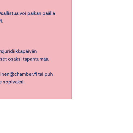
allistua voi paikan päällä
i.
sjuridiikkapäivän
set osaksi tapahtumaa.
vinen@chamber.fi tai puh
e sopivaksi.