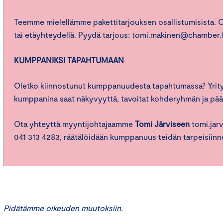
Teemme mielellämme pakettitarjouksen osallistumisista. Os
tai etäyhteydellä. Pyydä tarjous: tomi.makinen@chamber.f
KUMPPANIKSI TAPAHTUMAAN
Oletko kiinnostunut kumppanuudesta tapahtumassa? Yrity
kumppanina saat näkyvyyttä, tavoitat kohderyhmän ja pää
Ota yhteyttä myyntijohtajaamme
Tomi Järviseen
tomi.jar
041 313 4283, räätälöidään kumppanuus teidän tarpeisiinn
Pidätämme oikeuden muutoksiin.