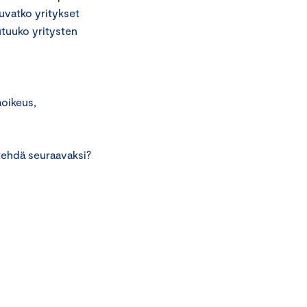
uvatko yritykset
utuuko yritysten
aoikeus,
tehdä seuraavaksi?