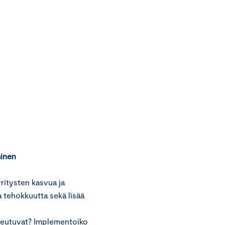
minen
ritysten kasvua ja
a tehokkuutta sekä lisää
oteutuvat? Implementoiko