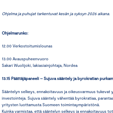
Ohjelma ja puhujat tarkentuvat kesän ja syksyn 2026 aikana.
Ohjelmarunko:
12.00 Verkostoitumislounas
13.00 Avauspuheenvuoro
Sakari Wuolijoki, lakiasiainjohtaja, Nordea
13.15 Päättäjäpaneeli – Sujuva sääntely ja byrokratian purka
Sääntelyn selkeys, ennakoitavuus ja oikeusvarmuus tukevat y
investointeja. Sujuva sääntely vähentää byrokratiaa, paranta
yritysten luottamusta Suomeen toimintaympäristönä.
Kuinka varmistaa, että sääntelyn selkeys ja ennakoitavuus t