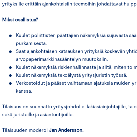
yrityksille erittäin ajankohtaisiin teemoihin johdattavat huipp
Miksi osallistua?
Kuulet poliittisten päättäjien näkemyksiä sujuvasta sää
purkamisesta.
Saat ajankohtaisen katsauksen yrityksiä koskeviin yhtiö
arvopaperimarkkinasääntelyn muutoksiin.
Kuulet näkemyksiä riskienhallinnasta ja siitä, miten toi
Kuulet näkemyksiä tekoälystä yritysjuristin työssä.
Verkostoidut ja pääset vaihtamaan ajatuksia muiden yri
kanssa.
Tilaisuus on suunnattu yritysjohdolle, lakiasiainjohtajille, talou
sekä juristeille ja asiantuntijoille.
Tilaisuuden moderoi
Jan Andersson.