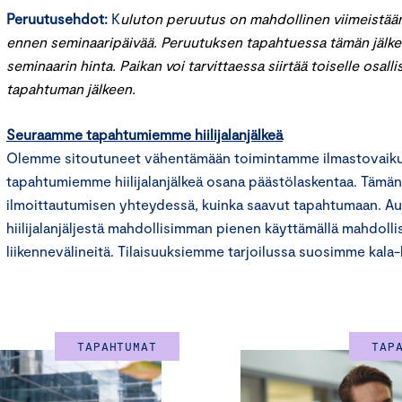
Peruutusehdot:
K
uluton peruutus on mahdollinen viimeistää
ennen seminaaripäivää. Peruutuksen tapahtuessa tämän jälke
seminaarin hinta. Paikan voi tarvittaessa siirtää toiselle osall
tapahtuman jälkeen.
Seuraamme tapahtumiemme hiilijalanjälkeä
Olemme sitoutuneet vähentämään toimintamme ilmastovaik
tapahtumiemme hiilijalanjälkeä osana päästölaskentaa. Tämä
ilmoittautumisen yhteydessä, kuinka saavut tapahtumaan. A
hiilijalanjäljestä mahdollisimman pienen käyttämällä mahdolli
liikennevälineitä. Tilaisuuksiemme tarjoilussa suosimme kala
TAPAHTUMAT
TAP