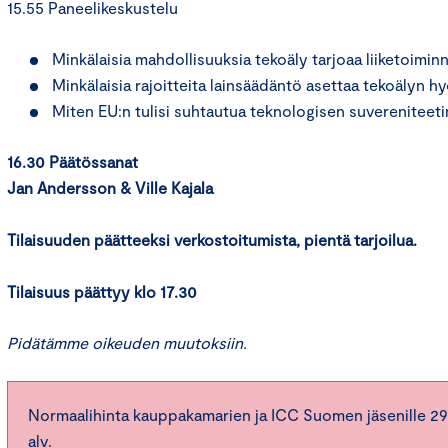
15.55 Paneelikeskustelu
Minkälaisia mahdollisuuksia tekoäly tarjoaa liiketoiminna
Minkälaisia rajoitteita lainsäädäntö asettaa tekoälyn h
Miten EU:n tulisi suhtautua teknologisen suvereniteet
16.30 Päätössanat
Jan Andersson & Ville Kajala
Tilaisuuden päätteeksi verkostoitumista, pientä tarjoilua.
Tilaisuus päättyy klo 17.30
Pidätämme oikeuden muutoksiin.
Normaalihinta kauppakamarien ja ICC Suomen jäsenille 295 
alv.