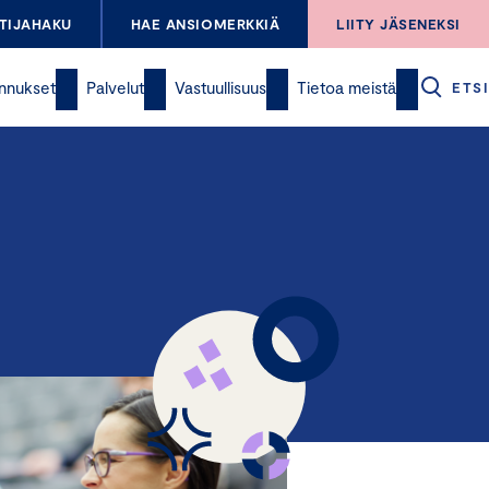
TIJAHAKU
HAE ANSIOMERKKIÄ
LIITY JÄSENEKSI
nnukset
Palvelut
Vastuullisuus
Tietoa meistä
ETSI