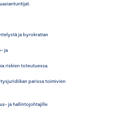
uasiantuntijat.
ntelystä ja byrokratian
- ja
mia riskien toteutuessa.
tysjuridiikan parissa toimivien
s- ja hallintojohtajille