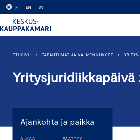
Skip
FI
EN
SV
to
content
ETUSIVU
›
TAPAHTUMAT JA VALMENNUKSET
›
YRITYS
Yritysjuridiikkapäivä
Ajankohta ja paikka
ALKAA
PÄÄTTYY