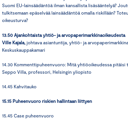
Suomi EU-lainsäädäntöä ilman kansallista lisäsääntelyä? Jout
tulkitsemaan epäselvää lainsäädäntöä omalla riskillään? Tote
oikeusturva?
13.50 Ajankohtaista yhtiö- ja arvopaperimarkkinaoikeudesta
Ville Kajala,
johtava asiantuntija, yhtiö- ja arvopaperimarkkin
Keskuskauppakamari
14.30 Kommenttipuheenvuoro: Mitä yhtiöoikeudessa pitäisi 
Seppo Villa, professori, Helsingin yliopisto
14.45 Kahvitauko
15.15 Puheenvuoro riskien hallintaan liittyen
15.45 Case puheenvuoro