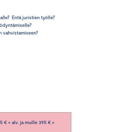
lle? Entä juristien työlle?
yödyntämiselle?
in vahvistamiseen?
€ + alv. ja muille 395 € +