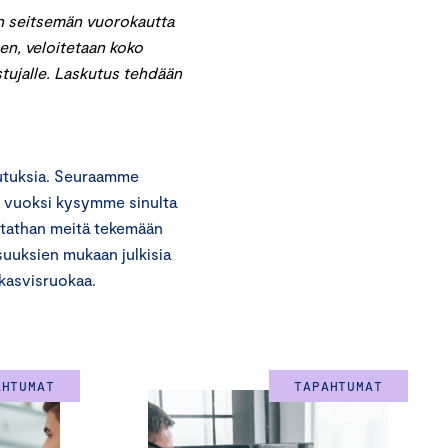
n seitsemän vuorokautta
en, veloitetaan koko
istujalle. Laskutus tehdään
utuksia. Seuraamme
n vuoksi kysymme sinulta
utathan meitä tekemään
suuksien mukaan julkisia
-kasvisruokaa.
AHTUMAT
TAPAHTUMAT