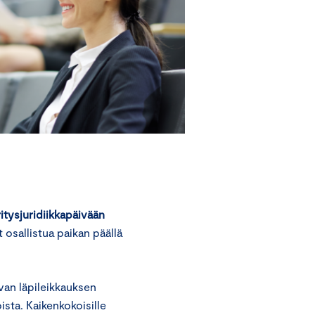
ritysjuridiikkapäivään
t osallistua paikan päällä
van läpileikkauksen
ista. Kaikenkokoisille