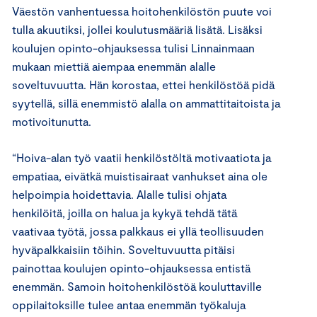
Väestön vanhentuessa hoitohenkilöstön puute voi
tulla akuutiksi, jollei koulutusmääriä lisätä. Lisäksi
koulujen opinto-ohjauksessa tulisi Linnainmaan
mukaan miettiä aiempaa enemmän alalle
soveltuvuutta. Hän korostaa, ettei henkilöstöä pidä
syytellä, sillä enemmistö alalla on ammattitaitoista ja
motivoitunutta.
“Hoiva-alan työ vaatii henkilöstöltä motivaatiota ja
empatiaa, eivätkä muistisairaat vanhukset aina ole
helpoimpia hoidettavia. Alalle tulisi ohjata
henkilöitä, joilla on halua ja kykyä tehdä tätä
vaativaa työtä, jossa palkkaus ei yllä teollisuuden
hyväpalkkaisiin töihin. Soveltuvuutta pitäisi
painottaa koulujen opinto-ohjauksessa entistä
enemmän. Samoin hoitohenkilöstöä kouluttaville
oppilaitoksille tulee antaa enemmän työkaluja