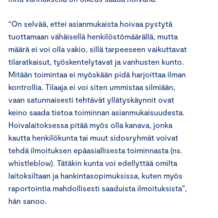
“On selvää, ettei asianmukaista hoivaa pystytä
tuottamaan vähäisellä henkilöstömäärällä, mutta
määrä ei voi olla vakio, sillä tarpeeseen vaikuttavat
tilaratkaisut, työskentelytavat ja vanhusten kunto.
Mitään toimintaa ei myöskään pidä harjoittaa ilman
kontrollia. Tilaaja ei voi siten ummistaa silmiään,
vaan satunnaisesti tehtävät yllätyskäynnit ovat
keino saada tietoa toiminnan asianmukaisuudesta.
Hoivalaitoksessa pitää myös olla kanava, jonka
kautta henkilökunta tai muut sidosryhmät voivat
tehdä ilmoituksen epäasiallisesta toiminnasta (ns.
whistleblow). Tätäkin kunta voi edellyttää omilta
laitoksiltaan ja hankintasopimuksissa, kuten myös
raportointia mahdollisesti saaduista ilmoituksista”,
hän sanoo.