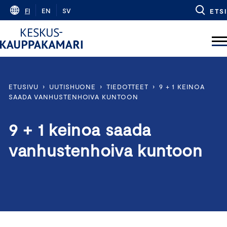
Skip
FI
EN
SV
ETSI
to
content
ETUSIVU
›
UUTISHUONE
›
TIEDOTTEET
›
9 + 1 KEINOA
SAADA VANHUSTENHOIVA KUNTOON
9 + 1 keinoa saada
vanhustenhoiva kuntoon