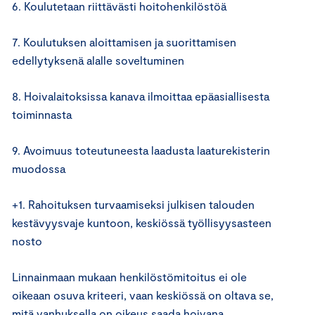
6. Koulutetaan riittävästi hoitohenkilöstöä
7. Koulutuksen aloittamisen ja suorittamisen
edellytyksenä alalle soveltuminen
8. Hoivalaitoksissa kanava ilmoittaa epäasiallisesta
toiminnasta
9. Avoimuus toteutuneesta laadusta laaturekisterin
muodossa
+1. Rahoituksen turvaamiseksi julkisen talouden
kestävyysvaje kuntoon, keskiössä työllisyysasteen
nosto
Linnainmaan mukaan henkilöstömitoitus ei ole
oikeaan osuva kriteeri, vaan keskiössä on oltava se,
mitä vanhuksella on oikeus saada hoivana.