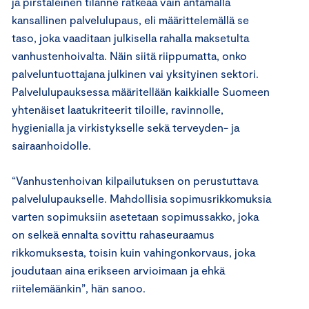
ja pirstaleinen tilanne ratkeaa vain antamalla
kansallinen palvelulupaus, eli määrittelemällä se
taso, joka vaaditaan julkisella rahalla maksetulta
vanhustenhoivalta. Näin siitä riippumatta, onko
palveluntuottajana julkinen vai yksityinen sektori.
Palvelulupauksessa määritellään kaikkialle Suomeen
yhtenäiset laatukriteerit tiloille, ravinnolle,
hygienialla ja virkistykselle sekä terveyden- ja
sairaanhoidolle.
“Vanhustenhoivan kilpailutuksen on perustuttava
palvelulupaukselle. Mahdollisia sopimusrikkomuksia
varten sopimuksiin asetetaan sopimussakko, joka
on selkeä ennalta sovittu rahaseuraamus
rikkomuksesta, toisin kuin vahingonkorvaus, joka
joudutaan aina erikseen arvioimaan ja ehkä
riitelemäänkin”, hän sanoo.