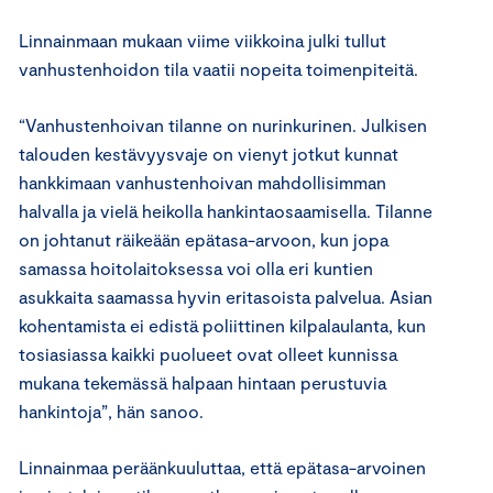
Linnainmaan mukaan viime viikkoina julki tullut
vanhustenhoidon tila vaatii nopeita toimenpiteitä.
“Vanhustenhoivan tilanne on nurinkurinen. Julkisen
talouden kestävyysvaje on vienyt jotkut kunnat
hankkimaan vanhustenhoivan mahdollisimman
halvalla ja vielä heikolla hankintaosaamisella. Tilanne
on johtanut räikeään epätasa-arvoon, kun jopa
samassa hoitolaitoksessa voi olla eri kuntien
asukkaita saamassa hyvin eritasoista palvelua. Asian
kohentamista ei edistä poliittinen kilpalaulanta, kun
tosiasiassa kaikki puolueet ovat olleet kunnissa
mukana tekemässä halpaan hintaan perustuvia
hankintoja”, hän sanoo.
Linnainmaa peräänkuuluttaa, että epätasa-arvoinen