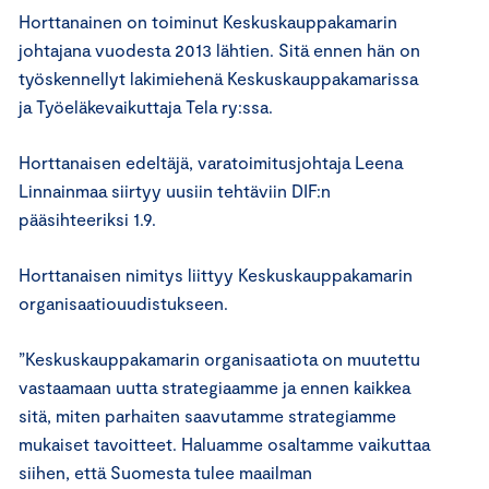
Horttanainen on toiminut Keskuskauppakamarin
johtajana vuodesta 2013 lähtien. Sitä ennen hän on
työskennellyt lakimiehenä Keskuskauppakamarissa
ja Työeläkevaikuttaja Tela ry:ssa.
Horttanaisen edeltäjä, varatoimitusjohtaja Leena
Linnainmaa siirtyy uusiin tehtäviin DIF:n
pääsihteeriksi 1.9.
Horttanaisen nimitys liittyy Keskuskauppakamarin
organisaatiouudistukseen.
”Keskuskauppakamarin organisaatiota on muutettu
vastaamaan uutta strategiaamme ja ennen kaikkea
sitä, miten parhaiten saavutamme strategiamme
mukaiset tavoitteet. Haluamme osaltamme vaikuttaa
siihen, että Suomesta tulee maailman