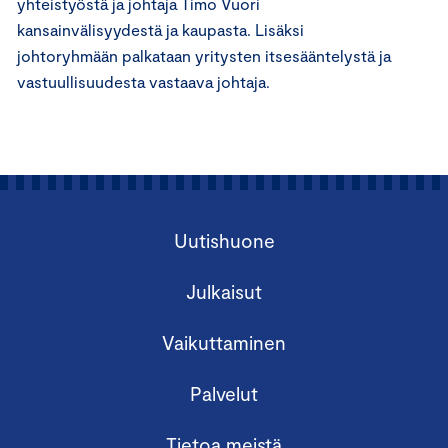
yhteistyöstä ja johtaja Timo Vuori
kansainvälisyydestä ja kaupasta. Lisäksi
johtoryhmään palkataan yritysten itsesääntelystä ja
vastuullisuudesta vastaava johtaja.
Uutishuone
Julkaisut
Vaikuttaminen
Palvelut
Tietoa meistä