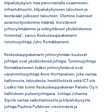
kilpailukykyisin maa panostamalla osaamiseen,
infrastuktuuriin, kilpailukykyiseen talouteen ja
kestävään julkiseen talouteen. Olemme lisänneet
asiantuntijoidemme määrää, tiivistäneet
johtoryhmäämme ja selkiyttäneet yksiköidemme
toimintaa”, sanoo Keskuskauppakamarin
toimitusjohtaja Juho Romakkaniemi.
Keskuskauppakamarin johtoryhmään kuuluvat
johtajat ovat yksiköidensä johtajia. Toimitusjohtaja
Romakkaniemen lisäksi johtoryhmässä ovat
varatoimitusjohtaja Anne Horttanainen, joka vastaa
hallinnosta, taloudesta, henkilöstöstä sekä ICT:stä.
Lisäksi hän toimii Keskuskauppakamari Palvelu Oy:n
hallituksen puheenjohtajana. Johtaja Johanna
Sipola vastaa vaikuttamisesta ja kilpailukyvystä,
johtaja Pauliina Pulkkinen viestinnästä ja