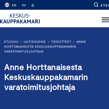
Skip
EN
SV
FI
ETSI
to
content
ETUSIVU
›
UUTISHUONE
›
TIEDOTTEET
›
ANNE
HORTTANAISESTA KESKUSKAUPPAKAMARIN
VARATOIMITUSJOHTAJA
Anne Horttanaisesta
Keskuskauppakamarin
varatoimitusjohtaja