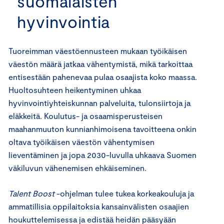
suomalaisten
hyvinvointia
Tuoreimman väestöennusteen mukaan työikäisen
väestön määrä jatkaa vähentymistä, mikä tarkoittaa
entisestään pahenevaa pulaa osaajista koko maassa.
Huoltosuhteen heikentyminen uhkaa
hyvinvointiyhteiskunnan palveluita, tulonsiirtoja ja
eläkkeitä. Koulutus- ja osaamisperusteisen
maahanmuuton kunnianhimoisena tavoitteena onkin
oltava työikäisen väestön vähentymisen
lieventäminen ja jopa 2030-luvulla uhkaava Suomen
väkiluvun vähenemisen ehkäiseminen.
Talent Boost
-ohjelman tulee tukea korkeakouluja ja
ammatillisia oppilaitoksia kansainvälisten osaajien
houkuttelemisessa ja edistää heidän pääsyään