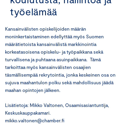
työelämää
Kansainvälisten opiskelijoiden määrän
moninkertaistaminen edellyttää myös Suomen
määrätietoista kansainvälistä markkinointia
korkeatasoisena opiskelu- ja työpaikkana sekä
turvallisena ja puhtaana asuinpaikkana. Tämä
tarkoittaa myös kansainvälisten osaajien
täsmällisempää rekrytointia, jonka keskeinen osa on
sujuva maahantulon polku sekä mahdollisuus jäädä
maahan opintojen jälkeen.
Lisätietoja: Mikko Valtonen, Osaamisasiantuntija,
Keskuskauppakamari.
mikko.valtonen@chamber.fi