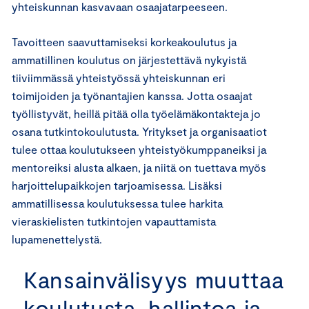
yhteiskunnan kasvavaan osaajatarpeeseen.
Tavoitteen saavuttamiseksi korkeakoulutus ja
ammatillinen koulutus on järjestettävä nykyistä
tiiviimmässä yhteistyössä yhteiskunnan eri
toimijoiden ja työnantajien kanssa. Jotta osaajat
työllistyvät, heillä pitää olla työelämäkontakteja jo
osana tutkintokoulutusta. Yritykset ja organisaatiot
tulee ottaa koulutukseen yhteistyökumppaneiksi ja
mentoreiksi alusta alkaen, ja niitä on tuettava myös
harjoittelupaikkojen tarjoamisessa. Lisäksi
ammatillisessa koulutuksessa tulee harkita
vieraskielisten tutkintojen vapauttamista
lupamenettelystä.
Kansainvälisyys muuttaa
koulutusta, hallintoa ja