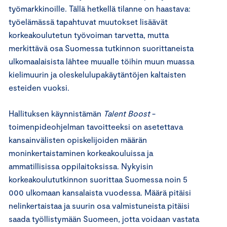
työmarkkinoille. Tällä hetkellä tilanne on haastava:
työelämässä tapahtuvat muutokset lisäävät
korkeakoulutetun työvoiman tarvetta, mutta
merkittävä osa Suomessa tutkinnon suorittaneista
ulkomaalaisista lähtee muualle töihin muun muassa
kielimuurin ja oleskelulupakäytäntöjen kaltaisten
esteiden vuoksi.
Hallituksen käynnistämän
Talent Boost
-
toimenpideohjelman tavoitteeksi on asetettava
kansainvälisten opiskelijoiden määrän
moninkertaistaminen korkeakouluissa ja
ammatillisissa oppilaitoksissa. Nykyisin
korkeakoulututkinnon suorittaa Suomessa noin 5
000 ulkomaan kansalaista vuodessa. Määrä pitäisi
nelinkertaistaa ja suurin osa valmistuneista pitäisi
saada työllistymään Suomeen, jotta voidaan vastata