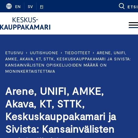
Skip
EN
SV
FI
ETSI
to
content
ETUSIVU
›
UUTISHUONE
›
TIEDOTTEET
›
ARENE, UNIFI,
AMKE, AKAVA, KT, STTK, KESKUSKAUPPAKAMARI JA SIVISTA:
KANSAINVÄLISTEN OPISKELIJOIDEN MÄÄRÄ ON
MONINKERTAISTETTAVA
Arene, UNIFI, AMKE,
Akava, KT, STTK,
Keskuskauppakamari ja
Sivista: Kansainvälisten