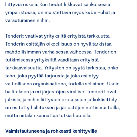
liittyviä riskejä. Kun tiedot liikkuvat sähköisessä
ympäristössä, on muistettava myös kyber-uhat ja
varautuminen niihin.
Tenderit vaativat yrityksiltä erityistä tarkkuutta.
Tenderin esittäjän oikeellisuus on hyvä tarkistaa
mahdollisimman varhaisessa vaiheessa. Tenderien
tutkimisessa yrityksiltä vaaditaan erityistä
tarkkaavaisuutta. Yritysten on syytä tarkistaa, onko
taho, joka pyytää tarjousta ja joka esiintyy
valtiollisena organisaationa, todella sellainen. Usein
hallituksen ja eri järjestöjen viralliset tenderit ovat
julkisia, ja niihin liittyvien prosessien jatkokäsittely
on esitetty hallituksen ja järjestöjen nettisivustoilla,
mutta niitäkin kannattaa tutkia huolella.
Valmistautuneena ja rohkeasti kehittyville