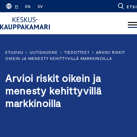
Skip
FI
EN
SV
ETSI
to
content
ETUSIVU
›
UUTISHUONE
›
TIEDOTTEET
›
ARVIOI RISKIT
OIKEIN JA MENESTY KEHITTYVILLÄ MARKKINOILLA
Arvioi riskit oikein ja
menesty kehittyvillä
markkinoilla