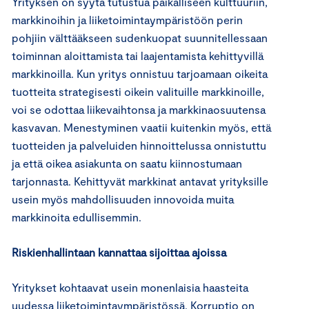
Yrityksen on syytä tutustua paikalliseen kulttuuriin,
markkinoihin ja liiketoimintaympäristöön perin
pohjiin välttääkseen sudenkuopat suunnitellessaan
toiminnan aloittamista tai laajentamista kehittyvillä
markkinoilla. Kun yritys onnistuu tarjoamaan oikeita
tuotteita strategisesti oikein valituille markkinoille,
voi se odottaa liikevaihtonsa ja markkinaosuutensa
kasvavan. Menestyminen vaatii kuitenkin myös, että
tuotteiden ja palveluiden hinnoittelussa onnistuttu
ja että oikea asiakunta on saatu kiinnostumaan
tarjonnasta. Kehittyvät markkinat antavat yrityksille
usein myös mahdoll­isuuden innovoida muita
markkinoita edullisemmin.
Riskienhallintaan kannattaa sijoittaa ajoissa
Yritykset kohtaavat usein monenlaisia haasteita
uudessa liiketoimintaympäristössä. Korruptio on