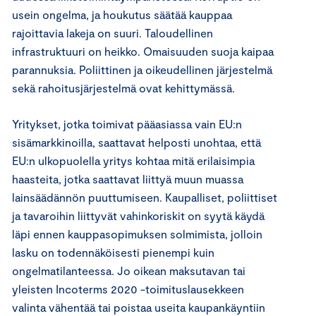
usein ongelma, ja houkutus säätää kauppaa
rajoittavia lakeja on suuri. Taloudellinen
infrastruktuuri on heikko. Omaisuuden suoja kaipaa
parannuksia. Poliittinen ja oikeudellinen järjestelmä
sekä rahoitusjärjestelmä ovat kehittymässä.
Yritykset, jotka toimivat pääasiassa vain EU:n
sisämarkkinoilla, saattavat helposti unohtaa, että
EU:n ulkopuolella yritys kohtaa mitä erilaisimpia
haasteita, jotka saattavat liittyä muun muassa
lainsäädännön puuttumiseen. Kaupalliset, poliittiset
ja tavaroihin liittyvät vahinkoriskit on syytä käydä
läpi ennen kauppasopimuksen solmimista, jolloin
lasku on todennäköisesti pienempi kuin
ongelmatilanteessa. Jo oikean maksutavan tai
yleisten Incoterms 2020 -toimituslausekkeen
valinta vähentää tai poistaa useita kaupankäyntiin