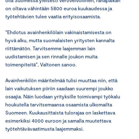
olla Suomessa yleisesti verovelvollinen, rahapalkan
on oltava vähintään 5800 euroa kuukaudessa ja
työtehtävien tulee vaatia erityisosaamista.
”Ehdotus avainhenkilölain vakinaistamisesta on
hyvä alku, mutta suomalaisten yritysten kannalta
riittämätön. Tarvitsemme laajemman lain
uudistamisen ja sen rinnalle joukon muita
toimenpiteitä”, Valtonen sanoo.
Avainhenkilön määritelmää tulisi muuttaa niin, että
lain vaikutuksen piiriin saadaan suurempi joukko
osaajia. Näin luodaan yrityksille toimivampi työkalu
houkutella tarvitsemaansa osaamista ulkomailta
Suomeen. Kuukausittaista tulorajaa on laskettava
esimerkiksi 4000 euroon ja samalla muutettava
työtehtävävaatimusta laajemmaksi.