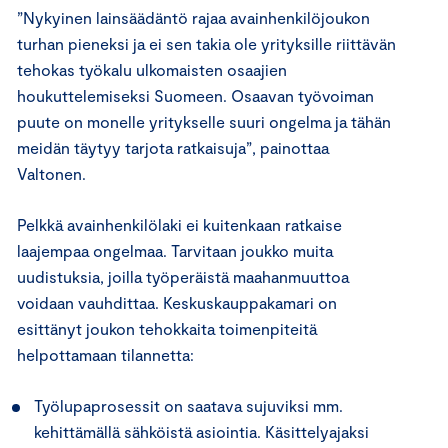
”Nykyinen lainsäädäntö rajaa avainhenkilöjoukon
turhan pieneksi ja ei sen takia ole yrityksille riittävän
tehokas työkalu ulkomaisten osaajien
houkuttelemiseksi Suomeen. Osaavan työvoiman
puute on monelle yritykselle suuri ongelma ja tähän
meidän täytyy tarjota ratkaisuja”, painottaa
Valtonen.
Pelkkä avainhenkilölaki ei kuitenkaan ratkaise
laajempaa ongelmaa. Tarvitaan joukko muita
uudistuksia, joilla työperäistä maahanmuuttoa
voidaan vauhdittaa. Keskuskauppakamari on
esittänyt joukon tehokkaita toimenpiteitä
helpottamaan tilannetta:
Työlupaprosessit on saatava sujuviksi mm.
kehittämällä sähköistä asiointia. Käsittelyajaksi