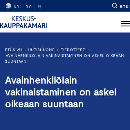
Skip
EN
SV
FI
ETSI
to
content
ETUSIVU
›
UUTISHUONE
›
TIEDOTTEET
›
AVAINHENKILÖLAIN VAKINAISTAMINEN ON ASKEL OIKEAAN
SUUNTAAN
Avainhenkilölain
vakinaistaminen on askel
oikeaan suuntaan