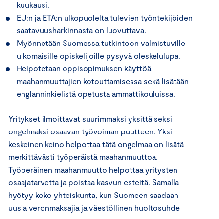
kuukausi.
EU:n ja ETA:n ulkopuolelta tulevien työntekijöiden
saatavuusharkinnasta on luovuttava.
Myönnetään Suomessa tutkintoon valmistuville
ulkomaisille opiskelijoille pysyvä oleskelulupa.
Helpotetaan oppisopimuksen käyttöä
maahanmuuttajien kotouttamisessa sekä lisätään
englanninkielistä opetusta ammattikouluissa.
Yritykset ilmoittavat suurimmaksi yksittäiseksi
ongelmaksi osaavan työvoiman puutteen. Yksi
keskeinen keino helpottaa tätä ongelmaa on lisätä
merkittävästi työperäistä maahanmuuttoa.
Työperäinen maahanmuutto helpottaa yritysten
osaajatarvetta ja poistaa kasvun esteitä. Samalla
hyötyy koko yhteiskunta, kun Suomeen saadaan
uusia veronmaksajia ja väestöllinen huoltosuhde