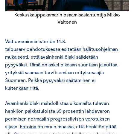
Keskuskauppakamarin osaamisasiantuntija Mikko
Valtonen
Valtiovarainministeriön 14.8.
talousarvioehdotuksessa esitetään hallitusohjelman
mukaisesti, että avainhenkilölaki säädetään
pysyväksi. Tämä on askel oikeaan suuntaan ja auttaa
yrityksiä saamaan tarvitsemiaan erityisosaajia
Suomeen. Pelkkä pysyväksi säätäminen ei
kuitenkaan riitä.
Avainhenkilölaki mahdollistaa ulkomailta tulevan
henkilön palkkatuloista 35 prosentin lähdeveron
perimisen normaalin progressiivisen verotuksen
sijaan.
Ehtoina
on muun muassa, että henkilön pitää