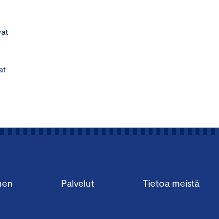
vat
at
nen
Palvelut
Tietoa meistä