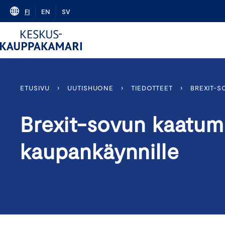
Skip
FI
EN
SV
to
content
ETUSIVU
›
UUTISHUONE
›
TIEDOTTEET
›
BREXIT-S
Brexit-sovun kaatu
kaupankäynnille