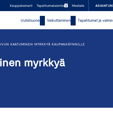
Kauppakamarit
Tapahtumakalenteri
Medialle
ASIANTUN
Uutishuone
Vaikuttaminen
Tapahtumat ja valme
OVUN KAATUMINEN MYRKKYÄ KAUPANKÄYNNILLE
minen myrkkyä