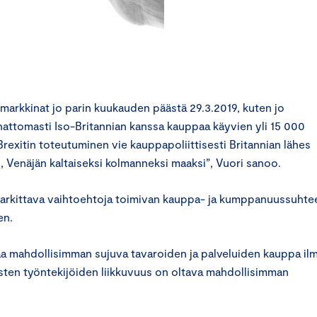
isämarkkinat jo parin kuukauden päästä 29.3.2019, kuten jo
nattomasti Iso-Britannian kanssa kauppaa käyvien yli 15 000
Brexitin toteutuminen vie kauppapoliittisesti Britannian lähes
, Venäjän kaltaiseksi kolmanneksi maaksi”, Vuori sanoo.
 harkittava vaihtoehtoja toimivan kauppa- ja kumppanuussuhte
en.
taa mahdollisimman sujuva tavaroiden ja palveluiden kauppa il
itysten työntekijöiden liikkuvuus on oltava mahdollisimman