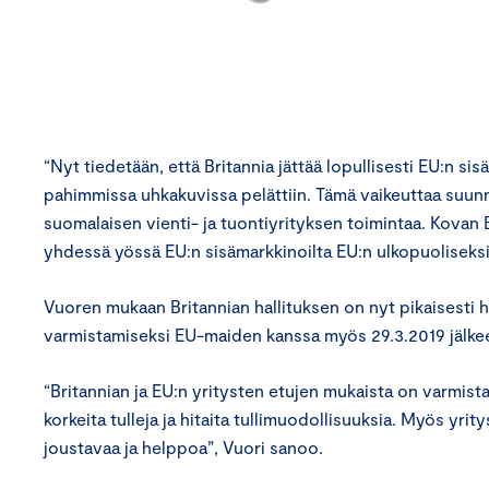
“Nyt tiedetään, että Britannia jättää lopullisesti EU:n s
pahimmissa uhkakuvissa pelättiin. Tämä vaikeuttaa suun
suomalaisen vienti- ja tuontiyrityksen toimintaa. Kovan 
yhdessä yössä EU:n sisämarkkinoilta EU:n ulkopuoliseksi
Vuoren mukaan Britannian hallituksen on nyt pikaisesti
varmistamiseksi EU-maiden kanssa myös 29.3.2019 jälke
“Britannian ja EU:n yritysten etujen mukaista on varmis
korkeita tulleja ja hitaita tullimuodollisuuksia. Myös yr
joustavaa ja helppoa”, Vuori sanoo.