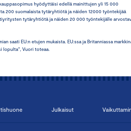
ä kauppasopimus hyödyttäisi edellä mainittujen yli 15 000
olta 200 suomalaista tytäryhtiötä ja näiden 12000 työntekijää
iyritysten tytäryhtiötä ja näiden 20 000 työntekijälle arvosta
annian saati EU:n etujen mukaista. EU:ssa ja Britanniassa markkin
i lopulta”, Vuori toteaa.
tishuone
Julkaisut
Vaikuttami