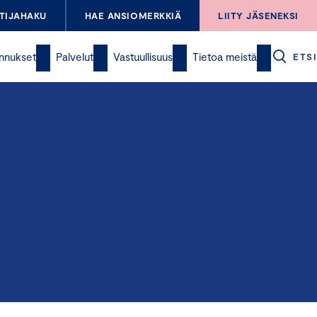
TIJAHAKU
HAE ANSIOMERKKIÄ
LIITY JÄSENEKSI
nnukset
Palvelut
Vastuullisuus
Tietoa meistä
ETSI