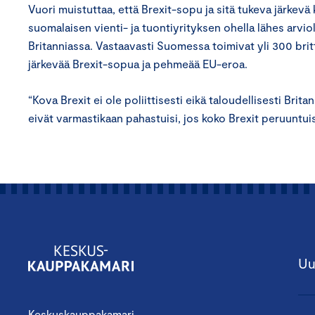
Vuori muistuttaa, että Brexit-sopu ja sitä tukeva järkev
suomalaisen vienti- ja tuontiyrityksen ohella lähes arvi
Britanniassa. Vastaavasti Suomessa toimivat yli 300 britt
järkevää Brexit-sopua ja pehmeää EU-eroa.
“Kova Brexit ei ole poliittisesti eikä taloudellisesti Brit
eivät varmastikaan pahastuisi, jos koko Brexit peruuntuis
Uu
Keskuskauppakamari