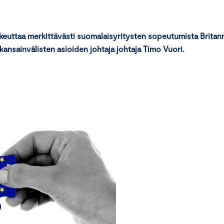
keuttaa merkittävästi suomalaisyritysten sopeutumista Britan
nsainvälisten asioiden johtaja johtaja Timo Vuori.