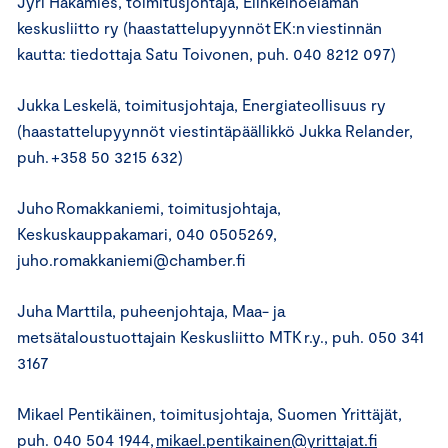
Jyri Häkämies, toimitusjohtaja, Elinkeinoelämän
keskusliitto ry (haastattelupyynnöt EK:n viestinnän
kautta: tiedottaja Satu Toivonen, puh. 040 8212 097)
Jukka Leskelä, toimitusjohtaja, Energiateollisuus ry
(haastattelupyynnöt viestintäpäällikkö Jukka Relander,
puh. +358 50 3215 632)
Juho Romakkaniemi, toimitusjohtaja,
Keskuskauppakamari, 040 0505269,
juho.romakkaniemi@chamber.fi
Juha Marttila, puheenjohtaja, Maa- ja
metsätaloustuottajain Keskusliitto MTK r.y., puh. 050 341
3167
Mikael Pentikäinen, toimitusjohtaja, Suomen Yrittäjät,
puh. 040 504 1944,
mikael.pentikainen@yrittajat.fi