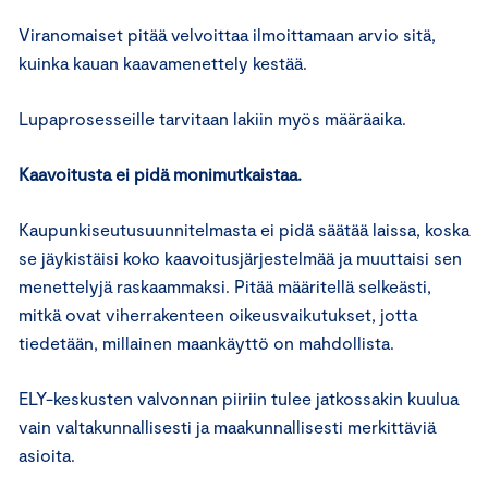
Viranomaiset pitää velvoittaa ilmoittamaan arvio sitä,
kuinka kauan kaavamenettely kestää.
Lupaprosesseille tarvitaan lakiin myös määräaika.
Kaavoitusta ei pidä monimutkaistaa.
Kaupunkiseutusuunnitelmasta ei pidä säätää laissa, koska
se jäykistäisi koko kaavoitusjärjestelmää ja muuttaisi sen
menettelyjä raskaammaksi. Pitää määritellä selkeästi,
mitkä ovat viherrakenteen oikeusvaikutukset, jotta
tiedetään, millainen maankäyttö on mahdollista.
ELY-keskusten valvonnan piiriin tulee jatkossakin kuulua
vain valtakunnallisesti ja maakunnallisesti merkittäviä
asioita.