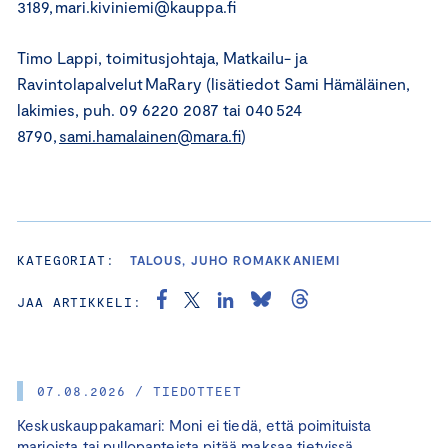
3189, mari.kiviniemi@kauppa.fi
Timo Lappi, toimitusjohtaja, Matkailu- ja
Ravintolapalvelut MaRa ry (lisätiedot Sami Hämäläinen,
lakimies, puh. 09 6220 2087 tai 040 524
8790,
sami.hamalainen@mara.fi
)
KATEGORIAT:
TALOUS, JUHO ROMAKKANIEMI
JAA ARTIKKELI:
07.08.2026 / TIEDOTTEET
Keskuskauppakamari: Moni ei tiedä, että poimituista
marjoista tai pullopanteista pitää maksaa tietyissä