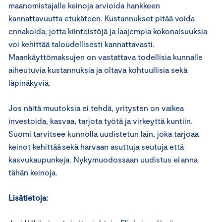
maanomistajalle keinoja arvioida hankkeen
kannattavuutta etukäteen. Kustannukset pitää voida
ennakoida, jotta kiinteistöjä ja laajempia kokonaisuuksia
voi kehittää taloudellisesti kannattavasti.
Maankäyttömaksujen on vastattava todellisia kunnalle
aiheutuvia kustannuksia ja oltava kohtuullisia sekä
läpinäkyviä.
Jos näitä muutoksia ei tehdä, yritysten on vaikea
investoida, kasvaa, tarjota työtä ja virkeyttä kuntiin.
Suomi tarvitsee kunnolla uudistetun lain, joka tarjoaa
keinot kehittää sekä harvaan asuttuja seutuja että
kasvukaupunkeja. Nykymuodossaan uudistus ei anna
tähän keinoja.
Lisätietoja: