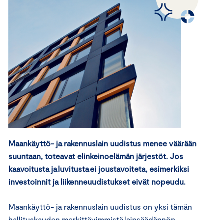
Maankäyttö- ja rakennuslain uudistus menee väärään
suuntaan, toteavat elinkeinoelämän järjestöt. Jos
kaavoitusta ja
luvitusta
ei joustavoiteta, esimerkiksi
investoinnit ja liikenneuudistukset eivät nopeudu.
Maankäyttö- ja rakennuslain uudistus on yksi tämän
hallituskauden merkittävimmistä lainsäädännön