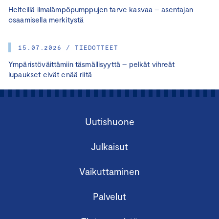
Helteillä ilmalämpöpumppujen tarve kasvaa – asentajan
osaamisella merkitystä
15.07.2026 / TIEDOTTEET
Ympäristöväittämiin täsmällisyyttä – pelkät vihreät
lupaukset eivät enää riitä
Uutishuone
Julkaisut
Vaikuttaminen
Palvelut