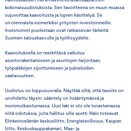
kokonaisuudistuksista. Sen tavoitteena on muun muassa
sujuvoittaa kaavoitusta ja lupien käsittelyä. Se
on olennaista esimerkiksi yritysten investoinneille.
Investoinnit puolestaan ovat ratkaisevan tärkeitä
Suomen talouskasvulle ja työllisyydelle.
Kaavoituksella on merkittävä vaikutus
asuntorakentamiseen ja asuntojen tarjontaan,
työpaikkojen sijoittumiseen ja palveluiden
saatavuuteen.
Uudistus on loppusuoralla. Näyttää siltä, että tavoite on
unohdettu täysin: sääntely on lisääntymässä ja
monimutkaistumassa. Uusi laki ei siis ole lunastamassa
niitä odotuksia, joita hallitus sille asetti. Näin toteavat
Elinkeinoelämän keskusliitto, Energiateollisuus, Kaupan
liitto, Keskuskauppakamari, Maa- ja