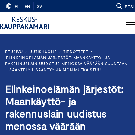
Skip
FI
EN
SV
ETSI
to
content
ETUSIVU
›
UUTISHUONE
›
TIEDOTTEET
›
ELINKEINOELÄMÄN JÄRJESTÖT: MAANKÄYTTÖ- JA
RAKENNUSLAIN UUDISTUS MENOSSA VÄÄRÄÄN SUUNTAAN
– SÄÄNTELY LISÄÄNTYY JA MONIMUTKAISTUU
Elinkeinoelämän järjestöt:
Maankäyttö- ja
rakennuslain uudistus
menossa väärään