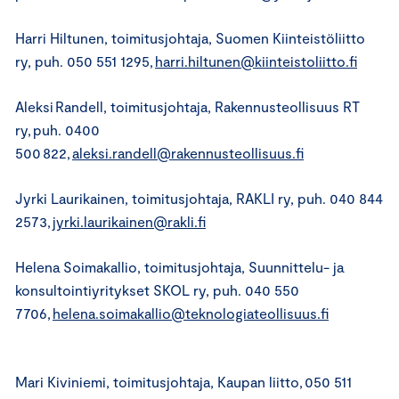
Harri Hiltunen, toimitusjohtaja, Suomen Kiinteistöliitto
ry, puh. 050 551 1295,
harri.hiltunen@kiinteistoliitto.fi
Aleksi Randell, toimitusjohtaja, Rakennusteollisuus RT
ry, puh. 0400
500 822,
aleksi.randell@rakennusteollisuus.fi
Jyrki Laurikainen, toimitusjohtaja, RAKLI ry, puh. 040 844
2573,
jyrki.laurikainen@rakli.fi
Helena Soimakallio, toimitusjohtaja, Suunnittelu- ja
konsultointiyritykset SKOL ry, puh. 040 550
7706,
helena.soimakallio@teknologiateollisuus.fi
Mari Kiviniemi, toimitusjohtaja, Kaupan liitto, 050 511