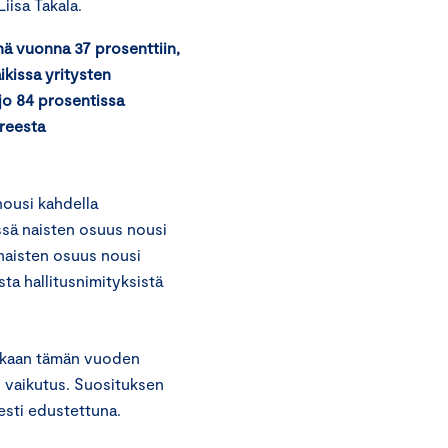
iisa Takala.
nä vuonna 37 prosenttiin,
ikissa yritysten
jo 84 prosentissa
oreesta
nousi kahdella
issä naisten osuus nousi
 naisten osuus nousi
ta hallitusnimityksistä
mukaan tämän vuoden
n vaikutus. Suosituksen
esti edustettuna.