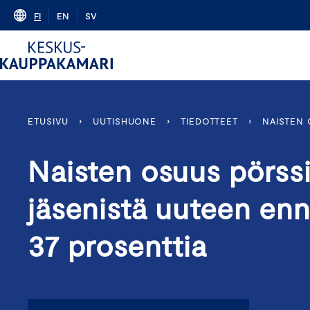
Skip
FI
EN
SV
to
content
ETUSIVU
›
UUTISHUONE
›
TIEDOTTEET
›
NAISTEN 
Naisten osuus pörssi
jäsenistä uuteen enn
37 prosenttia