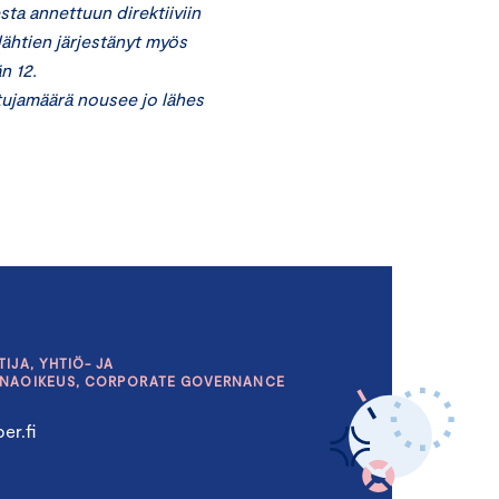
ta annettuun direktiiviin
lähtien järjestänyt myös
n 12.
tujamäärä nousee jo lähes
IJA, YHTIÖ- JA
INAOIKEUS, CORPORATE GOVERNANCE
er.fi