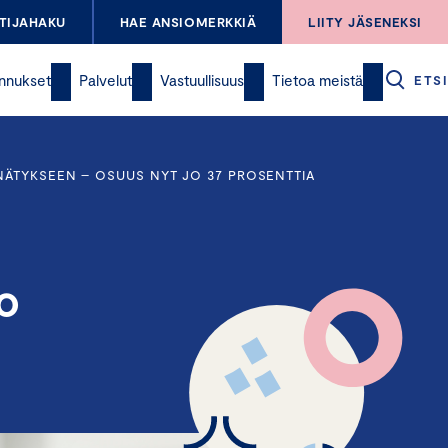
TIJAHAKU
HAE ANSIOMERKKIÄ
LIITY JÄSENEKSI
nnukset
Palvelut
Vastuullisuus
Tietoa meistä
ETSI
NÄTYKSEEN – OSUUS NYT JO 37 PROSENTTIA
o