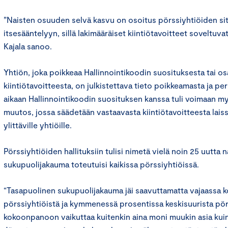
”Naisten osuuden selvä kasvu on osoitus pörssiyhtiöiden si
itsesääntelyyn, sillä lakimääräiset kiintiötavoitteet soveltuva
Kajala sanoo.
Yhtiön, joka poikkeaa Hallinnointikoodin suosituksesta tai os
kiintiötavoitteesta, on julkistettava tieto poikkeamasta ja p
aikaan Hallinnointikoodin suosituksen kanssa tuli voimaan m
muutos, jossa säädetään vastaavasta kiintiötavoitteesta lais
ylittäville yhtiöille.
Pörssiyhtiöiden hallituksiin tulisi nimetä vielä noin 25 uutta n
sukupuolijakauma toteutuisi kaikissa pörssiyhtiöissä.
“Tasapuolinen sukupuolijakauma jäi saavuttamatta vajaassa 
pörssiyhtiöistä ja kymmenessä prosentissa keskisuurista pörs
kokoonpanoon vaikuttaa kuitenkin aina moni muukin asia kuin