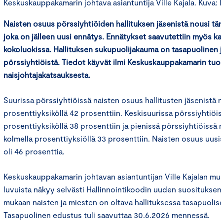
Keskuskauppakamarin johtava asiantuntija Ville Kajala. Kuva: L
Naisten osuus pörssiyhtiöiden hallituksen jäsenistä nousi tä
joka on jälleen uusi ennätys. Ennätykset saavutettiin myös ka
kokoluokissa. Hallituksen sukupuolijakauma on tasapuolinen 
pörssiyhtiöistä. Tiedot käyvät ilmi Keskuskauppakamarin tu
naisjohtajakatsauksesta.
Suurissa pörssiyhtiöissä naisten osuus hallitusten jäsenistä 
prosenttiyksiköllä 42 prosenttiin. Keskisuurissa pörssiyhtiö
prosenttiyksiköllä 38 prosenttiin ja pienissä pörssiyhtiöissä
kolmella prosenttiyksiöllä 33 prosenttiin. Naisten osuus uusis
oli 46 prosenttia.
Keskuskauppakamarin johtavan asiantuntijan Ville Kajalan 
luvuista näkyy selvästi Hallinnointikoodin uuden suositukse
mukaan naisten ja miesten on oltava hallituksessa tasapuolis
Tasapuolinen edustus tuli saavuttaa 30.6.2026 mennessä.