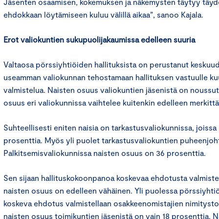
Jäsenten osaamisen, kokemuksen ja näkemysten täytyy täyden
ehdokkaan löytämiseen kuluu välillä aikaa”, sanoo Kajala.
Erot valiokuntien sukupuolijakaumissa edelleen suuria
Valtaosa pörssiyhtiöiden hallituksista on perustanut keskuu
useamman valiokunnan tehostamaan hallituksen vastuulle ku
valmistelua. Naisten osuus valiokuntien jäsenistä on noussut
osuus eri valiokunnissa vaihtelee kuitenkin edelleen merkittä
Suhteellisesti eniten naisia on tarkastusvaliokunnissa, joiss
prosenttia. Myös yli puolet tarkastusvaliokuntien puheenjohta
Palkitsemisvaliokunnissa naisten osuus on 36 prosenttia.
Sen sijaan hallituskokoonpanoa koskevaa ehdotusta valmistel
naisten osuus on edelleen vähäinen. Yli puolessa pörssiyhti
koskeva ehdotus valmistellaan osakkeenomistajien nimitysto
naisten osuus toimikuntien jäsenistä on vain 18 prosenttia. N