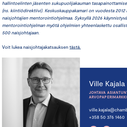
hallintoelinten jäsenten sukupuolijakauman tasapainottamises
(ns. kiintiödirektiivi). Keskuskauppakamari on vuodesta 2012 
naisjohtajien mentorointiohjelmaa. Syksyllä 2026 käynnistyvä
mentorointiohjelman myötä ohjelmien yhteenlaskettu osallis
500 naisjohtajaan.
Voit lukea naisjohtajakatsauksen
tästä.
Ville Kajala
JOHTAVA ASIANTUNT
ARVOPAPERIMARKK
ville.kajala@chamb
+358 50 376 1460