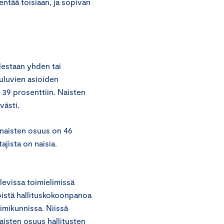
tää toisiaan, ja sopivan
destaan yhden tai
uluvien asioiden
 39 prosenttiin. Naisten
västi.
a naisten osuus on 46
jista on naisia.
evissa toimielimissä
öistä hallituskokoonpanoa
imikunnissa. Niissä
aisten osuus hallitusten