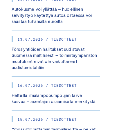
Autokuume voi yllättää – huolellinen
selvitystyö käytettyä autoa ostaessa voi
säästää tuhansilta euroilta
23.07.2026 / TIEDOTTEET
Pörssiyhtiöiden hallitukset uudistuvat
Suomessa maltillisesti – toimintaympäristön
muutokset eivät ole vaikuttaneet
uudistumistahtiin
16.07.2026 / TIEDOTTEET
Helteillä ilmalämpöpumppujen tarve
kasvaa – asentajan osaamisella merkitystä
15.07.2026 / TIEDOTTEET
Ympäristöväittämiin täsmällisyyttä – pelkät