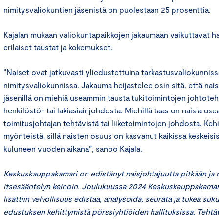
nimitysvaliokuntien jäsenistä on puolestaan 25 prosenttia.
Kajalan mukaan valiokuntapaikkojen jakaumaan vaikuttavat ha
erilaiset taustat ja kokemukset.
”Naiset ovat jatkuvasti yliedustettuina tarkastusvaliokunnissa
nimitysvaliokunnissa. Jakauma heijastelee osin sitä, että naisp
jäsenillä on miehiä useammin tausta tukitoimintojen johtoteht
henkilöstö- tai lakiasiainjohdosta. Miehillä taas on naisia 
toimitusjohtajan tehtävistä tai liiketoimintojen johdosta. Keh
myönteistä, sillä naisten osuus on kasvanut kaikissa keskeis
kuluneen vuoden aikana”, sanoo Kajala.
Keskuskauppakamari on edistänyt naisjohtajuutta pitkään ja
itsesääntelyn keinoin. Joulukuussa 2024 Keskuskauppakamarin
lisättiin velvollisuus edistää, analysoida, seurata ja tukea su
edustuksen kehittymistä pörssiyhtiöiden hallituksissa. Tehtäv