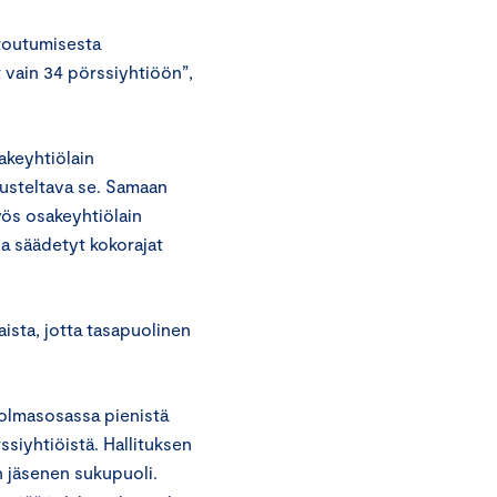
toutumisesta
t vain 34 pörssiyhtiöön”,
akeyhtiölain
erusteltava se. Samaan
yös osakeyhtiölain
sa säädetyt kokorajat
aista, jotta tasapuolinen
kolmasosassa pienistä
siyhtiöistä. Hallituksen
 jäsenen sukupuoli.