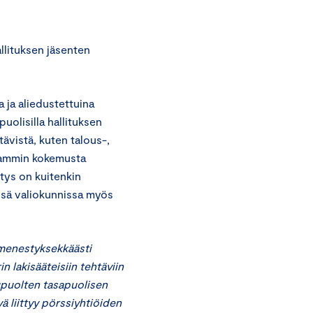
llituksen jäsenten
 ja aliedustettuina
uolisilla hallituksen
ävistä, kuten talous-,
useammin kokemusta
itys on kuitenkin
issä valiokunnissa myös
 menestyksekkäästi
 lakisääteisiin tehtäviin
kupuolten tasapuolisen
ä liittyy pörssiyhtiöiden