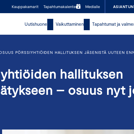
Kauppakamarit
Tapahtumakalenteri
Medialle
ASIANTUN
Uutishuone
Vaikuttaminen
Tapahtumat ja valme
OSUUS PÖRSSIYHTIÖIDEN HALLITUKSEN JÄSENISTÄ UUTEEN EN
yhtiöiden hallituksen
ätykseen – osuus nyt j