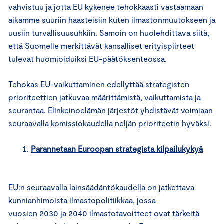
vahvistuu ja jotta EU kykenee tehokkaasti vastaamaan
aikamme suuriin haasteisiin kuten ilmastonmuutokseen ja
uusiin turvallisuusuhkiin. Samoin on huolehdittava siitä,
että Suomelle merkittävät kansalliset erityispiirteet
tulevat huomioiduiksi EU-päätöksenteossa.
Tehokas EU-vaikuttaminen edellyttää strategisten
prioriteettien jatkuvaa määrittämistä, vaikuttamista ja
seurantaa. Elinkeinoelämän järjestöt yhdistävät voimiaan
seuraavalla komissiokaudella neljän prioriteetin hyväksi.
Parannetaan Euroopan strategista kilpailukykyä
EU:n seuraavalla lainsäädäntökaudella on jatkettava
kunnianhimoista ilmastopolitiikkaa, jossa
vuosien 2030 ja 2040 ilmastotavoitteet ovat tärkeitä