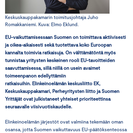
Keskuskauppakamarin toimitusjohtaja Juho
Romakkaniemi. Kuva: Elmo Eklund.
EU-vaikuttamisessaan Suomen on toimittava aktiivisesti
ja oikea-aikaisesti sekä tuotettava koko Euroopan
kannalta toimivia ratkaisuja. On välttämätöntä myös
tunnistaa yritysten keskeinen rooli EU-tavoitteiden
saavuttamisessa, sillä niillä on usein avaimet
toimeenpanon edellyttämiin
ratkaisuihin. Elinkeinoelämän keskusliitto EK,
Keskuskauppakamari, Perheyritysten liitto ja Suomen
Yrittäjät ovat julkistaneet yhteiset prioriteettinsa
seuraavalle viisivuotiskaudelle.
Elinkeinoelämän järjestöt ovat valmiina tekemään oman
osansa, jotta Suomen vaikuttavuus EU-päätöksenteossa