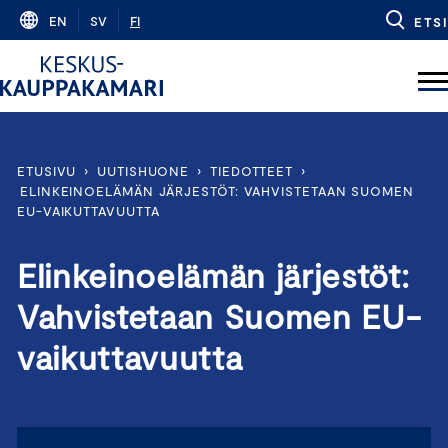
Skip
EN
SV
FI
ETSI
to
content
ETUSIVU
›
UUTISHUONE
›
TIEDOTTEET
›
ELINKEINOELÄMÄN JÄRJESTÖT: VAHVISTETAAN SUOMEN
EU-VAIKUTTAVUUTTA
Elinkeinoelämän järjestöt:
Vahvistetaan Suomen EU-
vaikuttavuutta