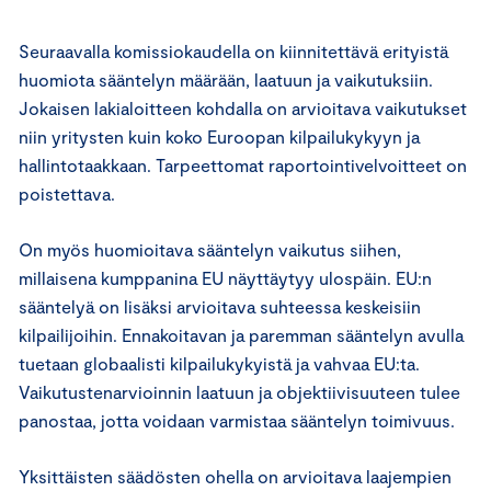
Seuraavalla komissiokaudella on kiinnitettävä erityistä
huomiota sääntelyn määrään, laatuun ja vaikutuksiin.
Jokaisen lakialoitteen kohdalla on arvioitava vaikutukset
niin yritysten kuin koko Euroopan kilpailukykyyn ja
hallintotaakkaan. Tarpeettomat raportointivelvoitteet on
poistettava.
On myös huomioitava sääntelyn vaikutus siihen,
millaisena kumppanina EU näyttäytyy ulospäin. EU:n
sääntelyä on lisäksi arvioitava suhteessa keskeisiin
kilpailijoihin. Ennakoitavan ja paremman sääntelyn avulla
tuetaan globaalisti kilpailukykyistä ja vahvaa EU:ta.
Vaikutustenarvioinnin laatuun ja objektiivisuuteen tulee
panostaa, jotta voidaan varmistaa sääntelyn toimivuus.
Yksittäisten säädösten ohella on arvioitava laajempien