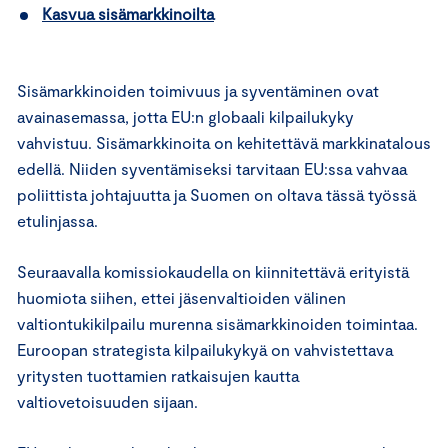
Kasvua sisämarkkinoilta
Sisämarkkinoiden toimivuus ja syventäminen ovat
avainasemassa, jotta EU:n globaali kilpailukyky
vahvistuu. Sisämarkkinoita on kehitettävä markkinatalous
edellä. Niiden syventämiseksi tarvitaan EU:ssa vahvaa
poliittista johtajuutta ja Suomen on oltava tässä työssä
etulinjassa.
Seuraavalla komissiokaudella on kiinnitettävä erityistä
huomiota siihen, ettei jäsenvaltioiden välinen
valtiontukikilpailu murenna sisämarkkinoiden toimintaa.
Euroopan strategista kilpailukykyä on vahvistettava
yritysten tuottamien ratkaisujen kautta
valtiovetoisuuden sijaan.