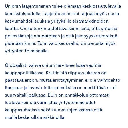
Unionin laajentuminen tulee olemaan keskiössä tulevalla
komissiokaudella. Laajentuva unioni tarjoaa myös uusia
kasvumahdollisuuksia yrityksille sisämarkkinoiden
kautta. On kuitenkin pidettävä kiinni siitä, että yhteisiä
pelinsääntöjä noudatetaan ja että jäsenyyskriteereistä
pidetään kiinni. Toimiva oikeusvaltio on perusta myös
yritysten toiminnalle.
Globaalisti vahva unioni tarvitsee lisää vauhtia
kauppapolitiikassa. Kriittisistä riippuvuuksista on
päästävä eroon, mutta eristäytyminen ei ole vaihtoehto.
Kauppa- ja investointisopimuksilla on merkittävä rooli
suurvaltakilpailussa. EU:n on ennakkoluulottomasti
luotava keinoja varmistaa yritystemme edut
kauppasuhteissa sekä suurvaltojen kanssa että
muilla keskeisillä markkinoilla.