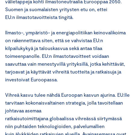
välietappeja kohti ilmastoneutraalia Eurooppaa 2050.
Suomen ja suomalaisten yritysten etu on, ettei
EU:n ilmastotavoitteista tingitä.
Ilmasto-, ympäristö- ja energiapolitiikan keinovalikoima
on rakennettava siten, että se vahvistaa EU:n
kilpailukykyä ja talouskasvua sekä antaa tilaa
toimeenpanolle. EU:n ilmastotavoitteet voidaan
saavuttaa vain menestyvillä yrityksillä, jotka kehittävät,
tarjoavat ja käyttävät vihreitä tuotteita ja ratkaisuja ja
investoivat Euroopassa.
Vihreä kasvu tulee nähdä Euroopan kasvun ajurina. EU:lle
tarvitaan kokonaisvaltainen strategia, jolla tavoitellaan
johtavaa asemaa
ratkaisutoimittajana globaalissa vihreässä siirtymässä
niin puhtaiden teknologioiden, palvelumallien
kuin älykkäiden ratkaisujen alueilla. Avainasemassa ovat