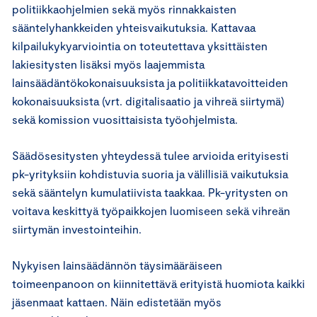
politiikkaohjelmien sekä myös rinnakkaisten
sääntelyhankkeiden yhteisvaikutuksia. Kattavaa
kilpailukykyarviointia on toteutettava yksittäisten
lakiesitysten lisäksi myös laajemmista
lainsäädäntökokonaisuuksista ja politiikkatavoitteiden
kokonaisuuksista (vrt. digitalisaatio ja vihreä siirtymä)
sekä komission vuosittaisista työohjelmista.
Säädösesitysten yhteydessä tulee arvioida erityisesti
pk-yrityksiin kohdistuvia suoria ja välillisiä vaikutuksia
sekä sääntelyn kumulatiivista taakkaa. Pk-yritysten on
voitava keskittyä työpaikkojen luomiseen sekä vihreän
siirtymän investointeihin.
Nykyisen lainsäädännön täysimääräiseen
toimeenpanoon on kiinnitettävä erityistä huomiota kaikki
jäsenmaat kattaen. Näin edistetään myös