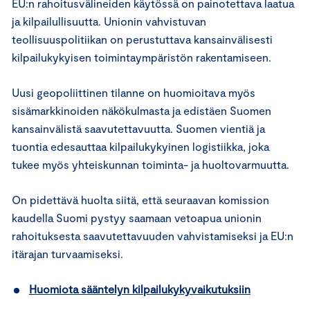
EU:n rahoitusvälineiden käytössä on painotettava laatua
ja kilpailullisuutta. Unionin vahvistuvan
teollisuuspolitiikan on perustuttava kansainvälisesti
kilpailukykyisen toimintaympäristön rakentamiseen.
Uusi geopoliittinen tilanne on huomioitava myös
sisämarkkinoiden näkökulmasta ja edistäen Suomen
kansainvälistä saavutettavuutta. Suomen vientiä ja
tuontia edesauttaa kilpailukykyinen logistiikka, joka
tukee myös yhteiskunnan toiminta- ja huoltovarmuutta.
On pidettävä huolta siitä, että seuraavan komission
kaudella Suomi pystyy saamaan vetoapua unionin
rahoituksesta saavutettavuuden vahvistamiseksi ja EU:n
itärajan turvaamiseksi.
Huomiota sääntelyn kilpailukykyvaikutuksiin