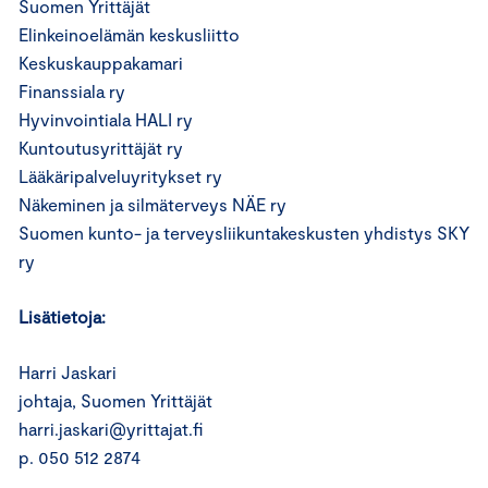
Suomen Yrittäjät
Elinkeinoelämän keskusliitto
Keskuskauppakamari
Finanssiala ry
Hyvinvointiala HALI ry
Kuntoutusyrittäjät ry
Lääkäripalveluyritykset ry
Näkeminen ja silmäterveys NÄE ry
Suomen kunto- ja terveysliikuntakeskusten yhdistys SKY
ry
Lisätietoja:
Harri Jaskari
johtaja, Suomen Yrittäjät
harri.jaskari@yrittajat.fi
p. 050 512 2874