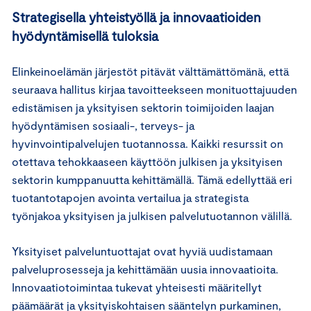
Strategisella yhteistyöllä ja innovaatioiden
hyödyntämisellä tuloksia
Elinkeinoelämän järjestöt pitävät välttämättömänä, että
seuraava hallitus kirjaa tavoitteekseen monituottajuuden
edistämisen ja yksityisen sektorin toimijoiden laajan
hyödyntämisen sosiaali-, terveys- ja
hyvinvointipalvelujen tuotannossa. Kaikki resurssit on
otettava tehokkaaseen käyttöön julkisen ja yksityisen
sektorin kumppanuutta kehittämällä. Tämä edellyttää eri
tuotantotapojen avointa vertailua ja strategista
työnjakoa yksityisen ja julkisen palvelutuotannon välillä.
Yksityiset palveluntuottajat ovat hyviä uudistamaan
palveluprosesseja ja kehittämään uusia innovaatioita.
Innovaatiotoimintaa tukevat yhteisesti määritellyt
päämäärät ja yksityiskohtaisen sääntelyn purkaminen,