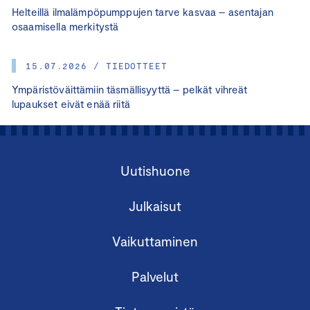
Helteillä ilmalämpöpumppujen tarve kasvaa – asentajan
osaamisella merkitystä
15.07.2026 / TIEDOTTEET
Ympäristöväittämiin täsmällisyyttä – pelkät vihreät
lupaukset eivät enää riitä
Uutishuone
Julkaisut
Vaikuttaminen
Palvelut