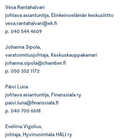
Vesa Rantahalvari
johtava asiantuntija, Elinkeinoelämän keskusliitto
vesa.rantahalvari@ek.fi
p. 040 544 4609
Johanna Sipola,
varatoimitusjohtaja, Keskuskauppakamari
johanna.sipola@chamber.fi
p. 050 352 1172
Päivi Luna
johtava asiantuntija, Finanssiala ry
paivi.luna@finanssiala.fi
p. 040 700 6618
Eveliina Vigelius,
johtaja, Hyvinvointiala HALI ry