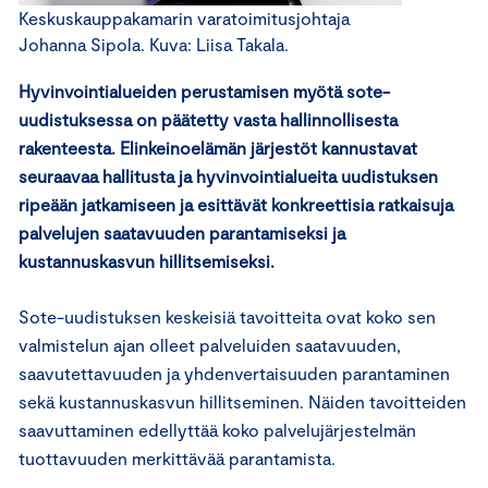
Keskuskauppakamarin varatoimitusjohtaja
Johanna Sipola. Kuva: Liisa Takala.
Hyvinvointialueiden perustamisen myötä sote-
uudistuksessa on päätetty vasta hallinnollisesta
rakenteesta. Elinkeinoelämän järjestöt kannustavat
seuraavaa hallitusta ja hyvinvointialueita uudistuksen
ripeään jatkamiseen ja esittävät konkreettisia ratkaisuja
palvelujen saatavuuden parantamiseksi ja
kustannuskasvun hillitsemiseksi.
Sote-uudistuksen keskeisiä tavoitteita ovat koko sen
valmistelun ajan olleet palveluiden saatavuuden,
saavutettavuuden ja yhdenvertaisuuden parantaminen
sekä kustannuskasvun hillitseminen. Näiden tavoitteiden
saavuttaminen edellyttää koko palvelujärjestelmän
tuottavuuden merkittävää parantamista.