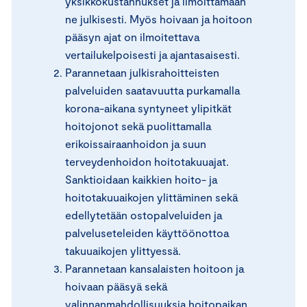
yksikkökustannukset ja ilmoittamaan
ne julkisesti. Myös hoivaan ja hoitoon
pääsyn ajat on ilmoitettava
vertailukelpoisesti ja ajantasaisesti.
Parannetaan julkisrahoitteisten
palveluiden saatavuutta purkamalla
korona-aikana syntyneet ylipitkät
hoitojonot sekä puolittamalla
erikoissairaanhoidon ja suun
terveydenhoidon hoitotakuuajat.
Sanktioidaan kaikkien hoito- ja
hoitotakuuaikojen ylittäminen sekä
edellytetään ostopalveluiden ja
palveluseteleiden käyttöönottoa
takuuaikojen ylittyessä.
Parannetaan kansalaisten hoitoon ja
hoivaan pääsyä sekä
valinnanmahdollisuuksia hoitopaikan