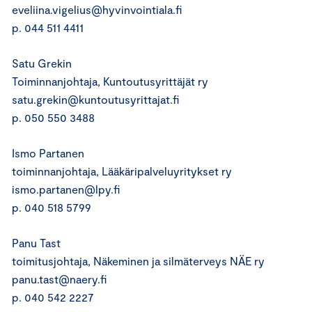
eveliina.vigelius@hyvinvointiala.fi
p. 044 511 4411
Satu Grekin
Toiminnanjohtaja, Kuntoutusyrittäjät ry
satu.grekin@kuntoutusyrittajat.fi
p. 050 550 3488
Ismo Partanen
toiminnanjohtaja, Lääkäripalveluyritykset ry
ismo.partanen@lpy.fi
p. 040 518 5799
Panu Tast
toimitusjohtaja, Näkeminen ja silmäterveys NÄE ry
panu.tast@naery.fi
p. 040 542 2227