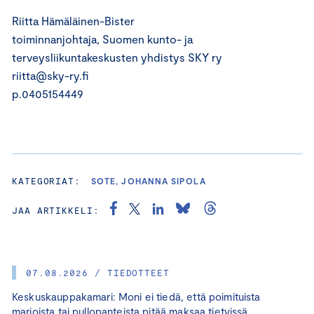
Riitta Hämäläinen-Bister
toiminnanjohtaja, Suomen kunto- ja
terveysliikuntakeskusten yhdistys SKY ry
riitta@sky-ry.fi
p.0405154449
KATEGORIAT:
SOTE, JOHANNA SIPOLA
JAA ARTIKKELI:
07.08.2026 / TIEDOTTEET
Keskuskauppakamari: Moni ei tiedä, että poimituista
marjoista tai pullopanteista pitää maksaa tietyissä