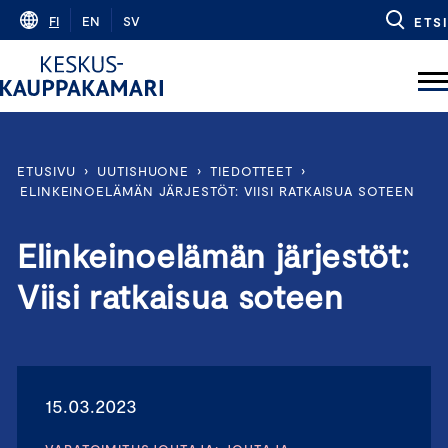
Skip
FI
EN
SV
ETSI
to
content
ETUSIVU
›
UUTISHUONE
›
TIEDOTTEET
›
ELINKEINOELÄMÄN JÄRJESTÖT: VIISI RATKAISUA SOTEEN
Elinkeinoelämän järjestöt:
Viisi ratkaisua soteen
15.03.2023