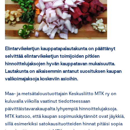
Elintarvikeketjun kauppatapalautakunta on päättänyt
selvittää elintarvikeketjun toimijoiden pitkien
hinnoittelujaksojen hyvän kauppatavan mukaisuutta.
Lautakunta on aikaisemmin antanut suosituksen kaupan
valikoimajaksoja koskeviin asioihin.
Maa- ja metsätaloustuottajain Keskusliitto MTK ry on
kuluvalla viikolla vaatinut tiedotteessaan
päivittäistavarakaupalta lyhyempiä hinnoittelujaksoja.
MTK katsoo, että kaupan sopimuskäytännöt ovat jäykkiä,
sillä esimerkiksi satokausituotteiden hinnat pitäisi sopia