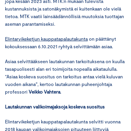
jopa kesään 2023 asti. MTK:n mukaan tulevista
kustannuksista ja satonäkymistä ei kuitenkaan ole vielä
tietoa. MTK vaatii lainsäädännöllisiä muutoksia tuottajan
aseman parantamiseksi.
Elintarvikeketjun kauppatapalautakunta
on päättänyt
kokouksessaan 6.10.2021 ryhtyä selvittämään asiaa.
Asiaa selvittääkseen lautakunnan tarkoituksena on kuulla
tasapuolisesti alan eri toimijoita nopealla aikataululla.
“Asiaa koskeva suositus on tarkoitus antaa vielä kuluvan
vuoden aikana”, kertoo lautakunnan puheenjohtaja
professori
Veikko Vahtera
.
Lautakunnan valikoimajaksoja koskeva suositus
Elintarvikeketjun kauppatapalautakunta selvitti vuonna
2018 kaupan valikoimajaksojen pituuteen liittyviä