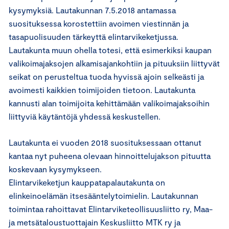
kysymyksiä. Lautakunnan 7.5.2018 antamassa
suosituksessa korostettiin avoimen viestinnän ja
tasapuolisuuden tärkeyttä elintarvikeketjussa.
Lautakunta muun ohella totesi, että esimerkiksi kaupan
valikoimajaksojen alkamisajankohtiin ja pituuksiin liittyvät
seikat on perusteltua tuoda hyvissä ajoin selkeästi ja
avoimesti kaikkien toimijoiden tietoon. Lautakunta
kannusti alan toimijoita kehittämään valikoimajaksoihin
liittyviä käytäntöjä yhdessä keskustellen.
Lautakunta ei vuoden 2018 suosituksessaan ottanut
kantaa nyt puheena olevaan hinnoittelujakson pituutta
koskevaan kysymykseen.
Elintarvikeketjun kauppatapalautakunta on
elinkeinoelämän itsesääntelytoimielin. Lautakunnan
toimintaa rahoittavat Elintarviketeollisuusliitto ry, Maa-
ja metsätaloustuottajain Keskusliitto MTK ry ja