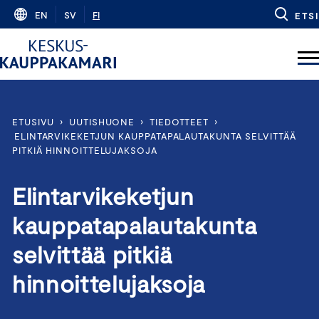
Skip
EN
SV
FI
ETSI
to
content
ETUSIVU
›
UUTISHUONE
›
TIEDOTTEET
›
ELINTARVIKEKETJUN KAUPPATAPALAUTAKUNTA SELVITTÄÄ
PITKIÄ HINNOITTELUJAKSOJA
Elintarvikeketjun
kauppatapalautakunta
selvittää pitkiä
hinnoittelujaksoja