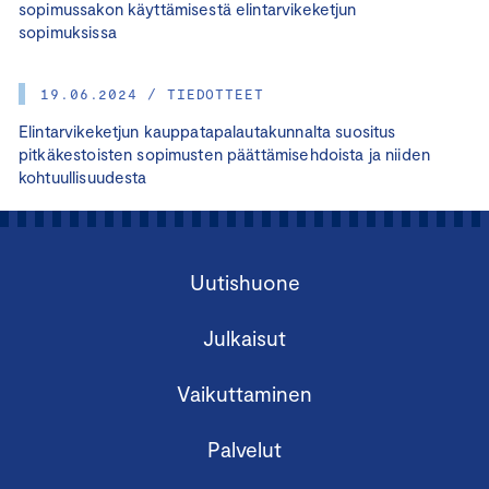
sopimussakon käyttämisestä elintarvikeketjun
sopimuksissa
19.06.2024 / TIEDOTTEET
Elintarvikeketjun kauppatapalautakunnalta suositus
pitkäkestoisten sopimusten päättämisehdoista ja niiden
kohtuullisuudesta
Uutishuone
Julkaisut
Vaikuttaminen
Palvelut