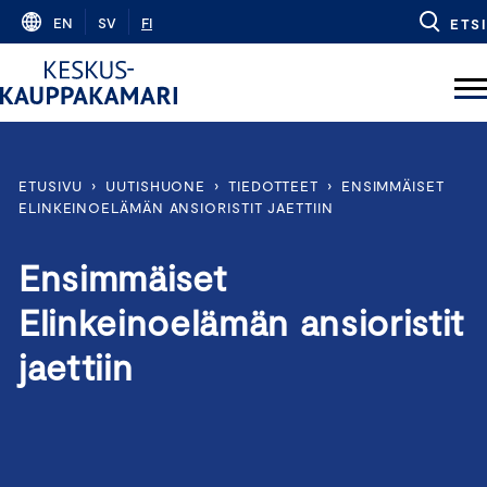
Skip
EN
SV
FI
ETSI
to
content
ETUSIVU
›
UUTISHUONE
›
TIEDOTTEET
›
ENSIMMÄISET
ELINKEINOELÄMÄN ANSIORISTIT JAETTIIN
Ensimmäiset
Elinkeinoelämän ansioristit
jaettiin