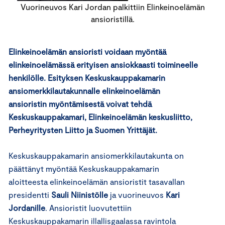
Vuorineuvos Kari Jordan palkittiin Elinkeinoelämän
ansioristillä.
Elinkeinoelämän ansioristi voidaan myöntää
elinkeinoelämässä erityisen ansiokkaasti toimineelle
henkilölle. Esityksen Keskuskauppakamarin
ansiomerkkilautakunnalle elinkeinoelämän
ansioristin myöntämisestä voivat tehdä
Keskuskauppakamari, Elinkeinoelämän keskusliitto,
Perheyritysten Liitto ja Suomen Yrittäjät.
Keskuskauppakamarin ansiomerkkilautakunta on
päättänyt myöntää Keskuskauppakamarin
aloitteesta elinkeinoelämän ansioristit tasavallan
presidentti
Sauli Niinistölle
ja vuorineuvos
Kari
Jordanille
. Ansioristit luovutettiin
Keskuskauppakamarin illallisgaalassa ravintola