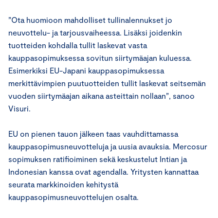
”Ota huomioon mahdolliset tullinalennukset jo
neuvottelu- ja tarjousvaiheessa. Lisäksi joidenkin
tuotteiden kohdalla tullit laskevat vasta
kauppasopimuksessa sovitun siirtymäajan kuluessa.
Esimerkiksi EU-Japani kauppasopimuksessa
merkittävimpien puutuotteiden tullit laskevat seitsemän
vuoden siirtymäajan aikana asteittain nollaan”, sanoo
Visuri.
EU on pienen tauon jälkeen taas vauhdittamassa
kauppasopimusneuvotteluja ja uusia avauksia. Mercosur
sopimuksen ratifioiminen sekä keskustelut Intian ja
Indonesian kanssa ovat agendalla. Yritysten kannattaa
seurata markkinoiden kehitystä
kauppasopimusneuvottelujen osalta.