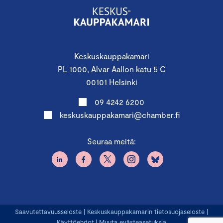
Keskuskauppakamari
PL 1000, Alvar Aallon katu 5 C
00101 Helsinki
09 4242 6200
keskuskauppakamari@chamber.fi
Seuraa meitä:
Saavutettavuusseloste
|
Keskuskauppakamarin tietosuojaseloste
|
Käyttöehdot
|
Muuta evästeasetuksia