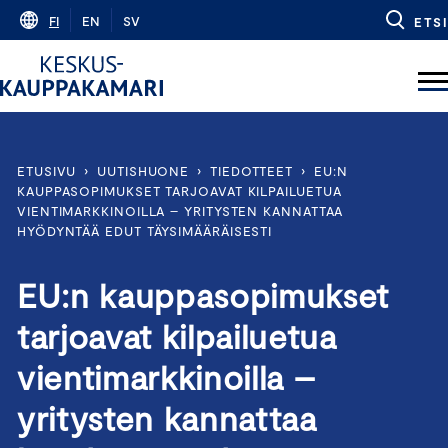
Skip
FI
EN
SV
ETSI
to
content
ETUSIVU
›
UUTISHUONE
›
TIEDOTTEET
›
EU:N
KAUPPASOPIMUKSET TARJOAVAT KILPAILUETUA
VIENTIMARKKINOILLA – YRITYSTEN KANNATTAA
HYÖDYNTÄÄ EDUT TÄYSIMÄÄRÄISESTI
EU:n kauppasopimukset
tarjoavat kilpailuetua
vientimarkkinoilla –
yritysten kannattaa