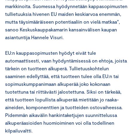
markkinoita. Suomessa hyödynnetään kappasopimusten
tullietuuksia hivenen EU maiden keskiarvoa enemmän,
mutta täysimääräiseen potentiaaliin on vielä matkaa”,
sanoo Keskuskauppakamarin kansainvälisen kaupan
asiantuntija Hannele Visuri.
EU:n kauppasopimusten hyödyt eivät tule
automaattisesti, vaan hyödyntämisessä on ehtoja, joista
tärkein on tuotteen alkuperä. Tullietuuskohtelun
saaminen edellyttää, että tuotteen tulee olla EU:n tai
sopimuskumppanimaan alkuperää joko kokonaan
tuotettuna tai riittävästi jalostettuna. Siksi on tärkeää,
että tuotteen lopullista alkuperää mietitään jo raaka-
aineiden, komponenttien ja tuotteiden ostovaiheessa.
Pidemmän aikavälin hankintaketjujen suunnittelussa
alkuperäasioiden huomioiminen voi olla todellinen
kilpailuvaltti.