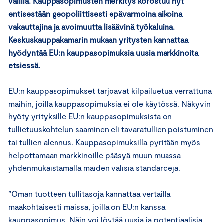
välillä. Kauppasopimusten merkitys korostuu nyt
entisestään geopoliittisesti epävarmoina aikoina
vakauttajina ja avoimuutta lisäävinä työkaluina.
Keskuskauppakamarin mukaan yritysten kannattaa
hyödyntää EU:n kauppasopimuksia uusia markkinoita
etsiessä.
EU:n kauppasopimukset tarjoavat kilpailuetua verrattuna
maihin, joilla kauppasopimuksia ei ole käytössä. Näkyvin
hyöty yrityksille EU:n kauppasopimuksista on
tullietuuskohtelun saaminen eli tavaratullien poistuminen
tai tullien alennus. Kauppasopimuksilla pyritään myös
helpottamaan markkinoille pääsyä muun muassa
yhdenmukaistamalla maiden välisiä standardeja.
”Oman tuotteen tullitasoja kannattaa vertailla
maakohtaisesti maissa, joilla on EU:n kanssa
kauppasopimus. Näin voi löytää uusia ja potentiaalisia