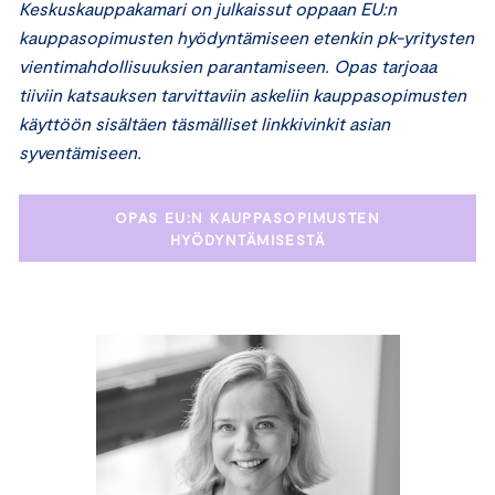
Keskuskauppakamari on julkaissut oppaan EU:n
kauppasopimusten hyödyntämiseen etenkin pk-yritysten
vientimahdollisuuksien parantamiseen. Opas tarjoaa
tiiviin katsauksen tarvittaviin askeliin kauppasopimusten
käyttöön sisältäen täsmälliset linkkivinkit asian
syventämiseen.
OPAS EU:N KAUPPASOPIMUSTEN
HYÖDYNTÄMISESTÄ