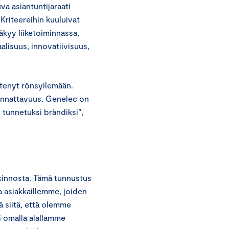
va asiantuntijaraati
 Kriteereihin kuuluivat
kyy liiketoiminnassa,
alisuus, innovatiivisuus,
htenyt rönsyilemään.
 kannattavuus. Genelec on
 tunnetuksi brändiksi”,
kinnosta. Tämä tunnustus
 asiakkaillemme, joiden
siitä, että olemme
i omalla alallamme