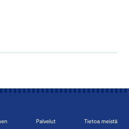
nen
Palvelut
Tietoa meistä