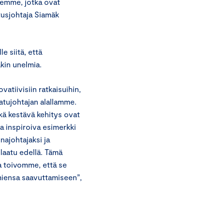
lemme, jotka ovat
tusjohtaja Siamäk
 siitä, että
akin unelmia.
atiivisiin ratkaisuihin,
atujohtajan alallamme.
kä kestävä kehitys ovat
 inspiroiva esimerkki
najohtajaksi ja
 laatu edellä. Tämä
a toivomme, että se
iensa saavuttamiseen”,