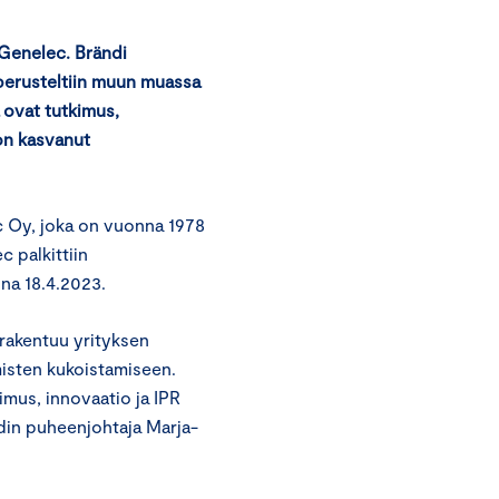
Genelec. Brändi
a perusteltiin muun muassa
 ovat tutkimus,
on kasvanut
 Oy, joka on vuonna 1978
c palkittiin
ina 18.4.2023.
 rakentuu yrityksen
misten kukoistamiseen.
imus, innovaatio ja IPR
din puheenjohtaja Marja-