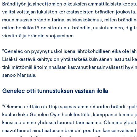
Brändityön ja aineettomien oikeuksien ammattilaisista koostu
valitsi voittajan lukuisten korkeatasoisten brändien joukosta.
muun muassa brändin tarina, asiakaskokemus, miten brändi nä
miten henkilöstö on sitoutunut brändiin, uusiutuminen, digita
viestintä ja brändin suojaaminen.
”Genelec on pysynyt uskollisena lähtökohdilleen eikä ole lä
Lisäksi kestävä kehitys on yhtä tärkeää kuin äänen laatu tai
tinkimättömällä toiminnallaan kasvanut kansainvälisesti hyvin
sanoo Mansala.
Genelec otti tunnustuksen vastaan ilolla
”Olemme erittäin otettuja saamastamme Vuoden brändi -pal
kuuluu koko Genelec Oy:n henkilöstölle, kumppaneillemme ja
kanssa olemme yhdessä luoneet tarinaamme. Olemme ylpeitä 
saavuttaneet ainutlaatuisen brändin position kansainvälisest