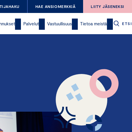
TIJAHAKU
HAE ANSIOMERKKIÄ
LIITY JÄSENEKSI
nnukset
Palvelut
Vastuullisuus
Tietoa meistä
ETSI