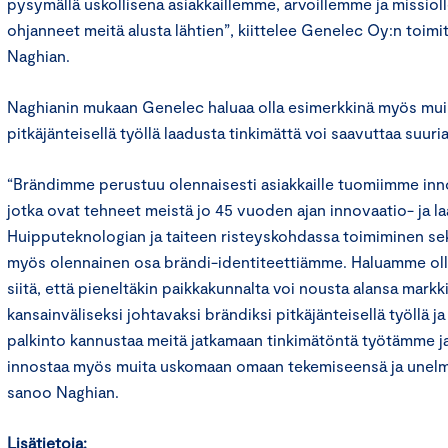
pysymällä uskollisena asiakkaillemme, arvoillemme ja missiol
ohjanneet meitä alusta lähtien”, kiittelee Genelec Oy:n toimi
Naghian.
Naghianin mukaan Genelec haluaa olla esimerkkinä myös muille
pitkäjänteisellä työllä laadusta tinkimättä voi saavuttaa suuri
“Brändimme perustuu olennaisesti asiakkaille tuomiimme innov
jotka ovat tehneet meistä jo 45 vuoden ajan innovaatio- ja la
Huipputeknologian ja taiteen risteyskohdassa toimiminen se
myös olennainen osa brändi-identiteettiämme. Haluamme olla
siitä, että pieneltäkin paikkakunnalta voi nousta alansa markki
kansainväliseksi johtavaksi brändiksi pitkäjänteisellä työllä ja
palkinto kannustaa meitä jatkamaan tinkimätöntä työtämme j
innostaa myös muita uskomaan omaan tekemiseensä ja unelm
sanoo Naghian.
Lisätietoja: