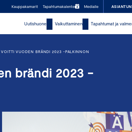
Kauppakamarit
Tapahtumakalenteri
Medialle
ASIANTUN
Uutishuone
Vaikuttaminen
Tapahtumat ja valme
VOITTI VUODEN BRÄNDI 2023 -PALKINNON
en brändi 2023 -