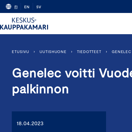
Skip
FI
EN
SV
to
content
ETUSIVU
›
UUTISHUONE
›
TIEDOTTEET
›
GENELEC 
Genelec voitti Vuod
palkinnon
18.04.2023