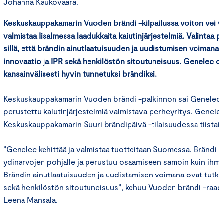
Johanna Kaukovaara.
Keskuskauppakamarin Vuoden brändi -kilpailussa voiton vei 
valmistaa Iisalmessa laadukkaita kaiutinjärjestelmiä. Valinta
sillä, että brändin ainutlaatuisuuden ja uudistumisen voimana
innovaatio ja IPR sekä henkilöstön sitoutuneisuus. Genelec 
kansainvälisesti hyvin tunnetuksi brändiksi.
Keskuskauppakamarin Vuoden brändi -palkinnon sai Genelec
perustettu kaiutinjärjestelmiä valmistava perheyritys. Genele
Keskuskauppakamarin Suuri brändipäivä -tilaisuudessa tiista
”Genelec kehittää ja valmistaa tuotteitaan Suomessa. Brändi
ydinarvojen pohjalle ja perustuu osaamiseen samoin kuin ih
Brändin ainutlaatuisuuden ja uudistamisen voimana ovat tutk
sekä henkilöstön sitoutuneisuus”, kehuu Vuoden brändi -raa
Leena Mansala.