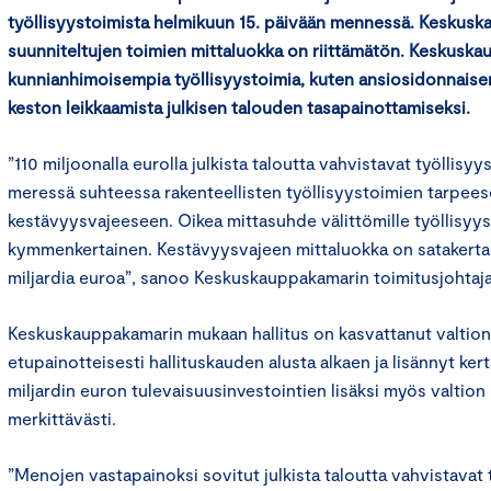
työllisyystoimista helmikuun 15. päivään mennessä. Keskus
suunniteltujen toimien mittaluokka on riittämätön. Keskuska
kunnianhimoisempia työllisyystoimia, kuten ansiosidonnais
keston leikkaamista julkisen talouden tasapainottamiseksi.
”110 miljoonalla eurolla julkista taloutta vahvistavat työllisy
meressä suhteessa rakenteellisten työllisyystoimien tarpeese
kestävyysvajeeseen. Oikea mittasuhde välittömille työllisyyst
kymmenkertainen. Kestävyysvajeen mittaluokka on satakert
miljardia euroa”, sanoo Keskuskauppakamarin toimitusjohta
Keskuskauppakamarin mukaan hallitus on kasvattanut valtion 
etupainotteisesti hallituskauden alusta alkaen ja lisännyt ker
miljardin euron tulevaisuusinvestointien lisäksi myös valtio
merkittävästi.
”Menojen vastapainoksi sovitut julkista taloutta vahvistavat