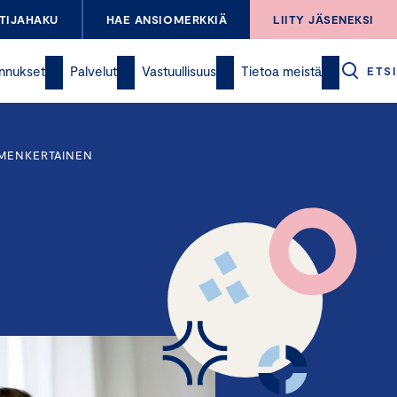
TIJAHAKU
HAE ANSIOMERKKIÄ
LIITY JÄSENEKSI
nnukset
Palvelut
Vastuullisuus
Tietoa meistä
ETSI
MMENKERTAINEN