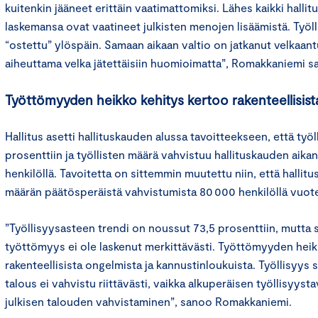
kuitenkin jääneet erittäin vaatimattomiksi. Lähes kaikki hallit
laskemansa ovat vaatineet julkisten menojen lisäämistä. Työll
“ostettu” ylöspäin. Samaan aikaan valtio on jatkanut velkaan
aiheuttama velka jätettäisiin huomioimatta”, Romakkaniemi 
Työttömyyden heikko kehitys kertoo rakenteellisist
Hallitus asetti hallituskauden alussa tavoitteekseen, että työ
prosenttiin ja työllisten määrä vahvistuu hallituskauden aika
henkilöllä. Tavoitetta on sittemmin muutettu niin, että hallitus
määrän päätösperäistä vahvistumista 80 000 henkilöllä vu
”Työllisyysasteen trendi on noussut 73,5 prosenttiin, mutta 
työttömyys ei ole laskenut merkittävästi. Työttömyyden heik
rakenteellisista ongelmista ja kannustinloukuista. Työllisyys 
talous ei vahvistu riittävästi, vaikka alkuperäisen työllisyyst
julkisen talouden vahvistaminen”, sanoo Romakkaniemi.