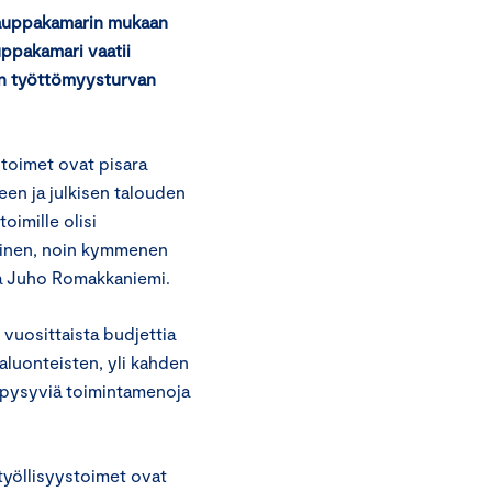
kauppakamarin mukaan
uppakamari vaatii
en työttömyysturvan
ystoimet ovat pisara
en ja julkisen talouden
oimille olisi
ainen, noin kymmenen
ja Juho Romakkaniemi.
vuosittaista budjettia
taluonteisten, yli kahden
n pysyviä toimintamenoja
 työllisyystoimet ovat