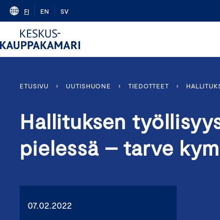
Skip
FI
EN
SV
to
content
ETUSIVU
›
UUTISHUONE
›
TIEDOTTEET
›
HALLITUK
Hallituksen työllisy
pielessä – tarve ky
07.02.2022