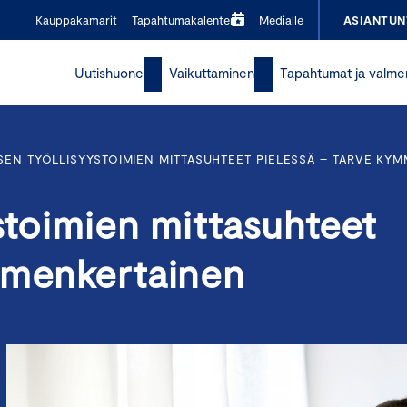
Kauppakamarit
Tapahtumakalenteri
Medialle
ASIANTUN
Uutishuone
Vaikuttaminen
Tapahtumat ja valme
SEN TYÖLLISYYSTOIMIEN MITTASUHTEET PIELESSÄ – TARVE KY
ystoimien mittasuhteet
mmenkertainen