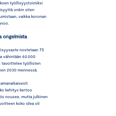
uksen työllisyystoimiksi
isyyttä onkin siten
tumistaan, vaikka koronan
sanoo.
a ongelmista
llisyysaste nostetaan 75
na vähintään 60 000
 tavoittelee työllisten
oteen 2030 mennessä.
samanaikaisesti
ko kehitys kertoo
siis nousee, mutta julkinen
avoitteen koko idea oli