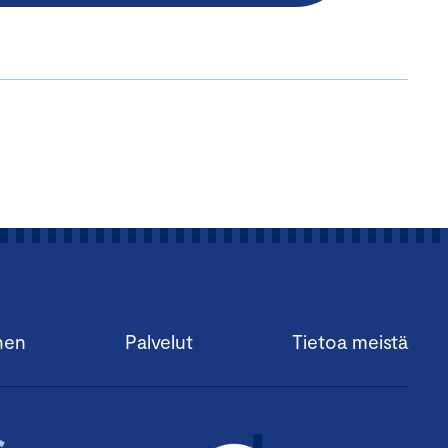
nen
Palvelut
Tietoa meistä