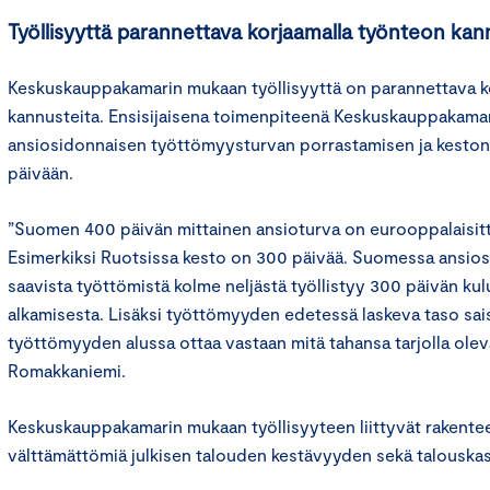
Työllisyyttä parannettava korjaamalla työnteon kan
Keskuskauppakamarin mukaan työllisyyttä on parannettava k
kannusteita. Ensisijaisena toimenpiteenä Keskuskauppakama
ansiosidonnaisen työttömyysturvan porrastamisen ja kesto
päivään.
”Suomen 400 päivän mittainen ansioturva on eurooppalaisitt
Esimerkiksi Ruotsissa kesto on 300 päivää. Suomessa ansios
saavista työttömistä kolme neljästä työllistyy 300 päivän k
alkamisesta. Lisäksi työttömyyden edetessä laskeva taso sai
työttömyyden alussa ottaa vastaan mitä tahansa tarjolla olev
Romakkaniemi.
Keskuskauppakamarin mukaan työllisyyteen liittyvät rakentee
välttämättömiä julkisen talouden kestävyyden sekä talouska