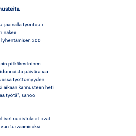
nusteita
orjaamalla työnteon
ri näkee
n lyhentämisen 300
ain pitkäkestoinen.
idonnaista päivärahaa
uluessa työttömyyden
si aikaan kannusteen heti
aa työtä”, sanoo
lliset uudistukset ovat
svun turvaamiseksi.