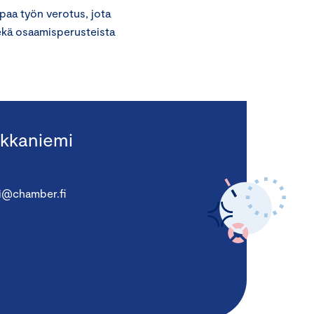
paa työn verotus, jota
sekä osaamisperusteista
kkaniemi
i@chamber.fi