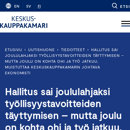
Skip
EN
SV
FI
ETSI
to
content
ETUSIVU
›
UUTISHUONE
›
TIEDOTTEET
›
HALLITUS SAI
JOULULAHJAKSI TYÖLLISYYSTAVOITTEIDEN TÄYTTYMISEN –
MUTTA JOULU ON KOHTA OHI JA TYÖ JATKUU,
MUISTUTTAA KESKUSKAUPPAKAMARIN JOHTAVA
EKONOMISTI
Hallitus sai joululahjaksi
työllisyystavoitteiden
täyttymisen – mutta joulu
on kohta ohi ja työ jatkuu,