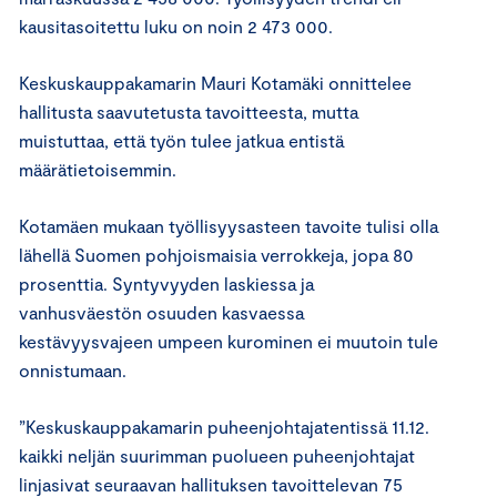
kausitasoitettu luku on noin 2 473 000.
Keskuskauppakamarin Mauri Kotamäki onnittelee
hallitusta saavutetusta tavoitteesta, mutta
muistuttaa, että työn tulee jatkua entistä
määrätietoisemmin.
Kotamäen mukaan työllisyysasteen tavoite tulisi olla
lähellä Suomen pohjoismaisia verrokkeja, jopa 80
prosenttia. Syntyvyyden laskiessa ja
vanhusväestön osuuden kasvaessa
kestävyysvajeen umpeen kurominen ei muutoin tule
onnistumaan.
”Keskuskauppakamarin puheenjohtajatentissä 11.12.
kaikki neljän suurimman puolueen puheenjohtajat
linjasivat seuraavan hallituksen tavoittelevan 75