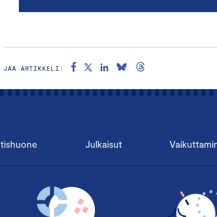
JAA ARTIKKELI:
tishuone
Julkaisut
Vaikuttami