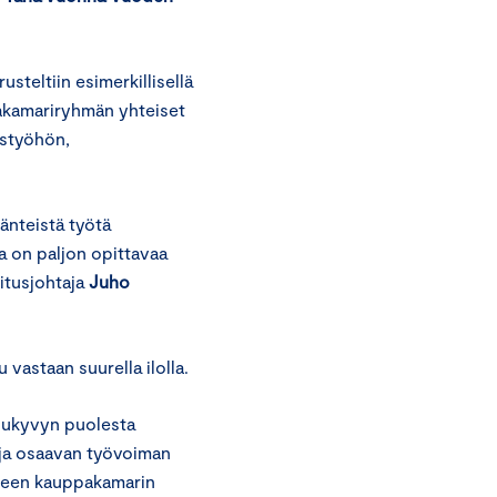
teltiin esimerkillisellä
ppakamariryhmän yhteiset
istyöhön,
änteistä työtä
la on paljon opittavaa
itusjohtaja
Juho
astaan suurella ilolla.
lukyvyn puolesta
 ja osaavan työvoiman
meen kauppakamarin