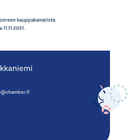
mpereen kauppakamarista.
11.11.2021.
kkaniemi
i@chamber.fi