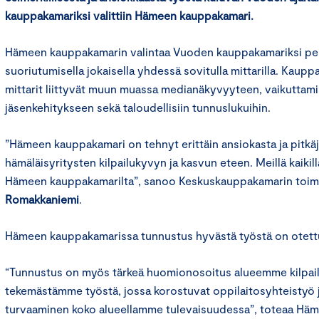
kauppakamariksi valittiin Hämeen kauppakamari.
Hämeen kauppakamarin valintaa Vuoden kauppakamariksi perus
suoriutumisella jokaisella yhdessä sovitulla mittarilla. Kau
mittarit liittyvät muun muassa medianäkyvyyteen, vaikuttam
jäsenkehitykseen sekä taloudellisiin tunnuslukuihin.
”Hämeen kauppakamari on tehnyt erittäin ansiokasta ja pitkäj
hämäläisyritysten kilpailukyvyn ja kasvun eteen. Meillä kaikil
Hämeen kauppakamarilta”, sanoo Keskuskauppakamarin toim
Romakkaniemi
.
Hämeen kauppakamarissa tunnustus hyvästä työstä on otettu v
“Tunnustus on myös tärkeä huomionosoitus alueemme kilpai
tekemästämme työstä, jossa korostuvat oppilaitosyhteistyö
turvaaminen koko alueellamme tulevaisuudessa”, toteaa Hä