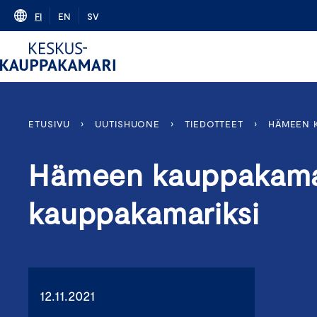
Skip
FI
EN
SV
to
content
ETUSIVU
›
UUTISHUONE
›
TIEDOTTEET
›
HÄMEEN K
Hämeen kauppakamar
kauppakamariksi
12.11.2021