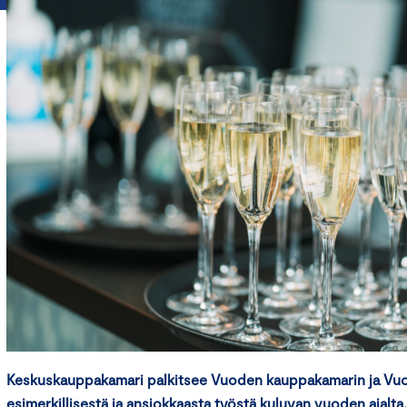
Keskuskauppakamari palkitsee Vuoden kauppakamarin ja Vu
esimerkillisestä ja ansiokkaasta työstä kuluvan vuoden ajal