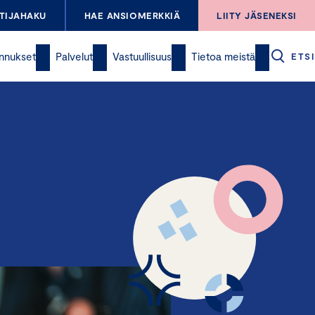
TIJAHAKU
HAE ANSIOMERKKIÄ
LIITY JÄSENEKSI
nnukset
Palvelut
Vastuullisuus
Tietoa meistä
ETSI