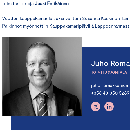
toimitusjohtaja
Jussi Eerikäinen
.
Vuoden kauppakamarilaiseksi valittiin Susanna Keskinen Ta
Palkinnot myönnettiin Kauppakamaripäivillä Lappeenrannassa 
Juho Roma
TOIMITUSJOHTAJA
juho.romakkaniem
+358 40 050 5269