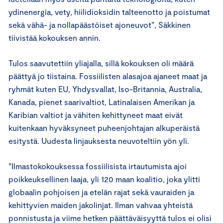
ydinenergia, vety, hiilidioksidin talteenotto ja poistumat
sekä vähä- ja nollapäästöiset ajoneuvot”, Säkkinen
tiivistää kokouksen annin.
Tulos saavutettiin yliajalla, sillä kokouksen oli määrä
päättyä jo tiistaina. Fossiilisten alasajoa ajaneet maat ja
ryhmät kuten EU, Yhdysvallat, Iso-Britannia, Australia,
Kanada, pienet saarivaltiot, Latinalaisen Amerikan ja
Karibian valtiot ja vähiten kehittyneet maat eivät
kuitenkaan hyväksyneet puheenjohtajan alkuperäistä
esitystä. Uudesta linjauksesta neuvoteltiin yön yli.
”Ilmastokokouksessa fossiilisista irtautumista ajoi
poikkeuksellinen laaja, yli 120 maan koalitio, joka ylitti
globaalin pohjoisen ja etelän rajat sekä vauraiden ja
kehittyvien maiden jakolinjat. Ilman vahvaa yhteistä
ponnistusta ja viime hetken päättäväisyyttä tulos ei olisi