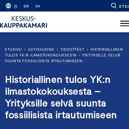
Skip
FI
EN
SV
ETSI
to
content
ETUSIVU
›
UUTISHUONE
›
TIEDOTTEET
›
HISTORIALLINEN
TULOS YK:N ILMASTOKOKOUKSESTA – YRITYKSILLE SELVÄ
SUUNTA FOSSIILISISTA IRTAUTUMISEEN
Historiallinen tulos YK:n
ilmastokokouksesta –
Yrityksille selvä suunta
fossiilisista irtautumiseen