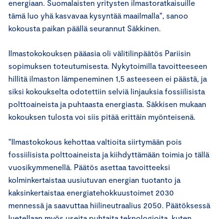
energiaan. Suomalaisten yritysten ilmastoratkaisuille
tämä luo yhä kasvavaa kysyntää maailmalla”, sanoo
kokousta paikan päällä seurannut Säkkinen.
Ilmastokokouksen pääasia oli välitilinpäätös Pariisin
sopimuksen toteutumisesta. Nykytoimilla tavoitteeseen
hillitä ilmaston lämpeneminen 1,5 asteeseen ei päästä, ja
siksi kokoukselta odotettiin selviä linjauksia fossiilisista
polttoaineista ja puhtaasta energiasta. Säkkisen mukaan
kokouksen tulosta voi siis pitää erittäin myönteisenä.
”Ilmastokokous kehottaa valtioita siirtymään pois
fossiilisista polttoaineista ja kiihdyttämään toimia jo tällä
vuosikymmenellä. Päätös asettaa tavoitteeksi
kolminkertaistaa uusiutuvan energian tuotanto ja
kaksinkertaistaa energiatehokkuustoimet 2030
mennessä ja saavuttaa hiilineutraalius 2050. Päätöksessä
luetellaan myös useita puhtaita teknologioita, kuten