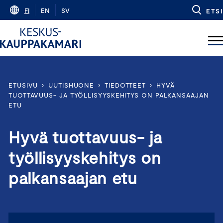
Skip
FI
EN
SV
ETSI
to
content
ETUSIVU
›
UUTISHUONE
›
TIEDOTTEET
›
HYVÄ
TUOTTAVUUS- JA TYÖLLISYYSKEHITYS ON PALKANSAAJAN
ETU
Hyvä tuottavuus- ja
työllisyyskehitys on
palkansaajan etu