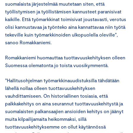
suomalaista järjestelmää muutetaan siten, että
työllistymisen ja työllistämisen kannusteet paranisivat
kaikille. Että työmarkkinat toimisivat joustavasti, verotus
olisi kannustavaa ja työnteko aina kannattavaa niin työtä
tekeville kuin työmarkkinoiden ulkopuolella oleville”,
sanoo Romakkaniemi.
Romakkaniemi huomauttaa tuottavuuskehityksen olleen
Suomessa olematonta jo toista vuosikymmentä.
”Hallitusohjelman työmarkkinauudistuksilla tähdätään
lähellä nollaa olleen tuottavuuskehityksen
vauhdittamiseen. On historiallinen tosiasia, että
palkkakehitys on aina seurannut tuottavuuskehitystä ja
suomalaisten palkansaajien ansioiden kehitys on jäänyt
muita kilpailijamaita heikommaksi, sillä
tuottavuuskehityksemme on ollut käytännössä