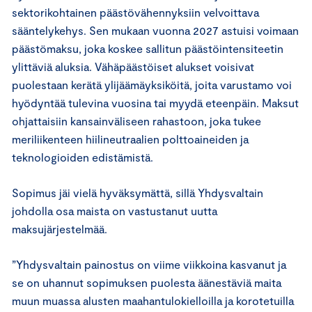
sektorikohtainen päästövähennyksiin velvoittava
sääntelykehys. Sen mukaan vuonna 2027 astuisi voimaan
päästömaksu, joka koskee sallitun päästöintensiteetin
ylittäviä aluksia. Vähäpäästöiset alukset voisivat
puolestaan kerätä ylijäämäyksiköitä, joita varustamo voi
hyödyntää tulevina vuosina tai myydä eteenpäin. Maksut
ohjattaisiin kansainväliseen rahastoon, joka tukee
meriliikenteen hiilineutraalien polttoaineiden ja
teknologioiden edistämistä.
Sopimus jäi vielä hyväksymättä, sillä Yhdysvaltain
johdolla osa maista on vastustanut uutta
maksujärjestelmää.
”Yhdysvaltain painostus on viime viikkoina kasvanut ja
se on uhannut sopimuksen puolesta äänestäviä maita
muun muassa alusten maahantulokielloilla ja korotetuilla