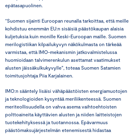
epätasapuolinen.
“Suomen sijainti Euroopan reunalla tarkoittaa, että meille
kohdistuu enemmän EU:n sisäisiä päästökaupan alaisia
kuljetuksia kuin monille Keski-Euroopan maille. Suomen
merilogistiikan kilpailukyvyn näkökulmasta on tärkeää
varmistaa, että IMO-mekanismin jatkovalmistelussa
huomioidaan talvimerenkulun asettamat vaatimukset
alusten jäissäkulkukyvylle”, toteaa Suomen Satamien
toimitusjohtaja Piia Karjalainen.
IMO:n sääntely lisäisi vähäpäästöisten energiamuotojen
ja teknologioiden kysyntää meriliikenteessä. Suomen
meriteollisuudella on vahva asema vaihtoehtoisten
polttoaineita käyttävien alusten ja niiden laitteistojen
tuotekehityksessä ja tuotannossa. Epävarmuus
päästömaksujärjestelmän etenemisestä hidastaa