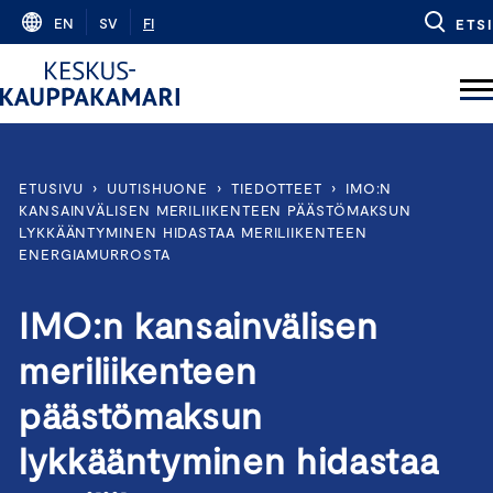
Skip
EN
SV
FI
ETSI
to
content
ETUSIVU
›
UUTISHUONE
›
TIEDOTTEET
›
IMO:N
KANSAINVÄLISEN MERILIIKENTEEN PÄÄSTÖMAKSUN
LYKKÄÄNTYMINEN HIDASTAA MERILIIKENTEEN
ENERGIAMURROSTA
IMO:n kansainvälisen
meriliikenteen
päästömaksun
lykkääntyminen hidastaa