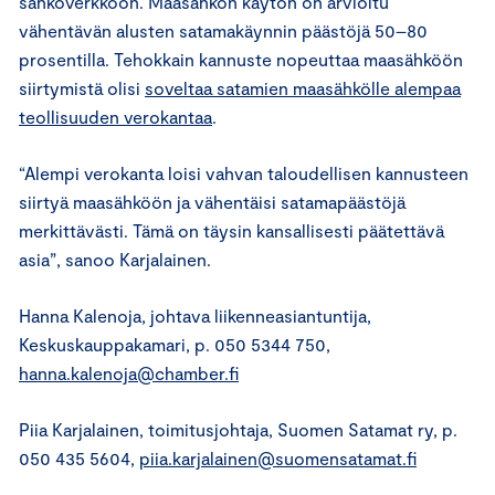
sähköverkkoon. Maasähkön käytön on arvioitu
vähentävän alusten satamakäynnin päästöjä 50–80
prosentilla. Tehokkain kannuste nopeuttaa maasähköön
siirtymistä olisi
soveltaa satamien maasähkölle alempaa
teollisuuden verokantaa
.
“Alempi verokanta loisi vahvan taloudellisen kannusteen
siirtyä maasähköön ja vähentäisi satamapäästöjä
merkittävästi. Tämä on täysin kansallisesti päätettävä
asia”, sanoo Karjalainen.
Hanna Kalenoja, johtava liikenneasiantuntija,
Keskuskauppakamari, p. 050 5344 750,
hanna.kalenoja@chamber.fi
Piia Karjalainen, toimitusjohtaja, Suomen Satamat ry, p.
050 435 5604,
piia.karjalainen@suomensatamat.fi