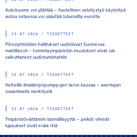
Autokuume voi yllättää – huolellinen selvitystyö käytettyä
autoa ostaessa voi säästää tuhansilta euroilta
23.07.2026 / TIEDOTTEET
Pörssiyhtiöiden hallitukset uudistuvat Suomessa
maltillisesti – toimintaympäristön muutokset eivät ole
vaikuttaneet uudistumistahtiin
16.07.2026 / TIEDOTTEET
Helteillä ilmalämpöpumppujen tarve kasvaa – asentajan
osaamisella merkitystä
15.07.2026 / TIEDOTTEET
Ympäristöväittämiin täsmällisyyttä – pelkät vihreät
lupaukset eivät enää riitä