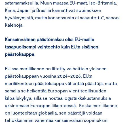
satamamaksuilla. Muun muassa EU-maat, Iso-Britannia,
Kiina, Japani ja Brasilia kannattivat sopimuksen
hyväksymistä, mutta konsensusta ei saavutettu”, sanoo
Kalenoja.
Kansainvälinen päästömaksu olisi EU-maille
tasapuolisempi vaihtoehto kuin EU:n sisäinen
päästökauppa
EU:ssa meriliikenne on liitetty vaiheittain yleiseen
päästökauppaan vuosina 2024–2026. EU:n
meriliikenteen päästökauppa vähentää päästöjä, mutta
samalla se heikentää Euroopan vientiteollisuuden
kilpailukykyä, sillä se nostaa logistiikkakustannuksia
yksinomaan Euroopan liikenteessä. Koska meriliikenne
on luonteeltaan globaalia, sen päästöjä voidaan
tehokkaimmin vähentää kansainvälisin sopimuksin.