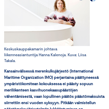
Keskuskauppakamarin johtava
liikenneasiantuntija Hanna Kalenoja. Kuva: Liisa
Takala.
Kansainvälisessä merenkulkujärjestö (International
Maritime Organization IMO) perjantaina päättyneessä
ympäristökomitean kokouksessa ei päästy sopuun
meriliikenteen kasvihuonekaasupäästöjen
vähentämisestä, vaan lopullinen päätös päästömaksuista
siirrettiin ensi vuoden syksyyn. Pitkään valmistellun
päästömaksujärjestelmän lykkääntyminen on