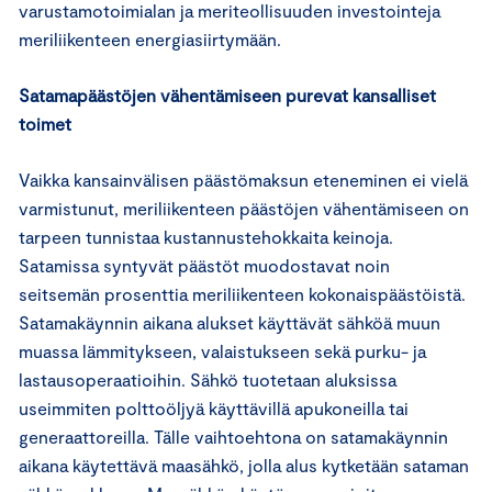
varustamotoimialan ja meriteollisuuden investointeja
meriliikenteen energiasiirtymään.
Satamapäästöjen vähentämiseen purevat kansalliset
toimet
Vaikka kansainvälisen päästömaksun eteneminen ei vielä
varmistunut, meriliikenteen päästöjen vähentämiseen on
tarpeen tunnistaa kustannustehokkaita keinoja.
Satamissa syntyvät päästöt muodostavat noin
seitsemän prosenttia meriliikenteen kokonaispäästöistä.
Satamakäynnin aikana alukset käyttävät sähköä muun
muassa lämmitykseen, valaistukseen sekä purku- ja
lastausoperaatioihin. Sähkö tuotetaan aluksissa
useimmiten polttoöljyä käyttävillä apukoneilla tai
generaattoreilla. Tälle vaihtoehtona on satamakäynnin
aikana käytettävä maasähkö, jolla alus kytketään sataman