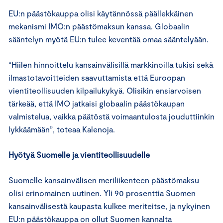
EU:n päästökauppa olisi käytännössä päällekkäinen
mekanismi IMO:n päästömaksun kanssa. Globaalin
sääntelyn myötä EU:n tulee keventää omaa sääntelyään.
“Hiilen hinnoittelu kansainvälisillä markkinoilla tukisi sekä
ilmastotavoitteiden saavuttamista että Euroopan
vientiteollisuuden kilpailukykyä. Olisikin ensiarvoisen
tärkeää, että IMO jatkaisi globaalin päästökaupan
valmistelua, vaikka päätöstä voimaantulosta jouduttiinkin
lykkäämään”, toteaa Kalenoja.
Hyötyä Suomelle ja vientiteollisuudelle
Suomelle kansainvälisen meriliikenteen päästömaksu
olisi erinomainen uutinen. Yli 90 prosenttia Suomen
kansainvälisestä kaupasta kulkee meriteitse, ja nykyinen
EU:n päästökauppa on ollut Suomen kannalta