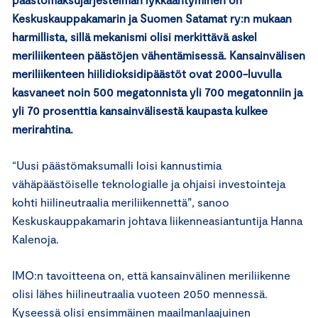
Keskuskauppakamarin ja Suomen Satamat ry:n mukaan
harmillista, sillä mekanismi olisi merkittävä askel
meriliikenteen päästöjen vähentämisessä. Kansainvälisen
meriliikenteen hiilidioksidipäästöt ovat 2000-luvulla
kasvaneet noin 500 megatonnista yli 700 megatonniin ja
yli 70 prosenttia kansainvälisestä kaupasta kulkee
merirahtina.
“Uusi päästömaksumalli loisi kannustimia
vähäpäästöiselle teknologialle ja ohjaisi investointeja
kohti hiilineutraalia meriliikennettä”, sanoo
Keskuskauppakamarin johtava liikenneasiantuntija Hanna
Kalenoja.
IMO:n tavoitteena on, että kansainvälinen meriliikenne
olisi lähes hiilineutraalia vuoteen 2050 mennessä.
Kyseessä olisi ensimmäinen maailmanlaajuinen