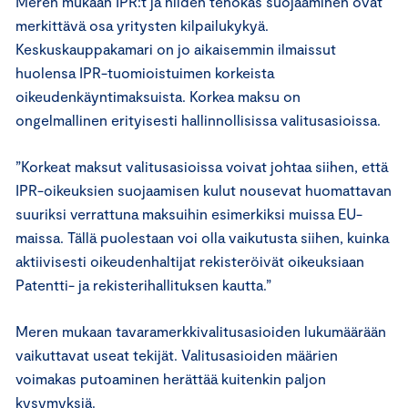
Meren mukaan IPR:t ja niiden tehokas suojaaminen ovat
merkittävä osa yritysten kilpailukykyä.
Keskuskauppakamari on jo aikaisemmin ilmaissut
huolensa IPR-tuomioistuimen korkeista
oikeudenkäyntimaksuista. Korkea maksu on
ongelmallinen erityisesti hallinnollisissa valitusasioissa.
”Korkeat maksut valitusasioissa voivat johtaa siihen, että
IPR-oikeuksien suojaamisen kulut nousevat huomattavan
suuriksi verrattuna maksuihin esimerkiksi muissa EU-
maissa. Tällä puolestaan voi olla vaikutusta siihen, kuinka
aktiivisesti oikeudenhaltijat rekisteröivät oikeuksiaan
Patentti- ja rekisterihallituksen kautta.”
Meren mukaan tavaramerkkivalitusasioiden lukumäärään
vaikuttavat useat tekijät. Valitusasioiden määrien
voimakas putoaminen herättää kuitenkin paljon
kysymyksiä.