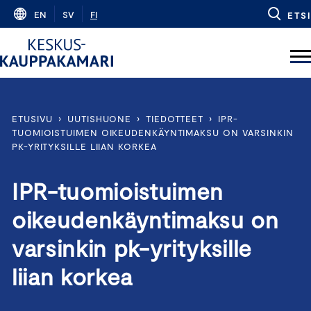
Skip
EN
SV
FI
ETSI
to
content
ETUSIVU
›
UUTISHUONE
›
TIEDOTTEET
›
IPR-
TUOMIOISTUIMEN OIKEUDENKÄYNTIMAKSU ON VARSINKIN
PK-YRITYKSILLE LIIAN KORKEA
IPR-tuomioistuimen
oikeudenkäyntimaksu on
varsinkin pk-yrityksille
liian korkea