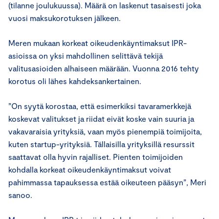
(tilanne joulukuussa). Määrä on laskenut tasaisesti joka
vuosi maksukorotuksen jälkeen.
Meren mukaan korkeat oikeudenkäyntimaksut IPR-
asioissa on yksi mahdollinen selittävä tekijä
valitusasioiden alhaiseen määrään. Vuonna 2016 tehty
korotus oli lähes kahdeksankertainen.
”On syytä korostaa, että esimerkiksi tavaramerkkejä
koskevat valitukset ja riidat eivät koske vain suuria ja
vakavaraisia yrityksiä, vaan myös pienempiä toimijoita,
kuten startup-yrityksiä. Tällaisilla yrityksillä resurssit
saattavat olla hyvin rajalliset. Pienten toimijoiden
kohdalla korkeat oikeudenkäyntimaksut voivat
pahimmassa tapauksessa estää oikeuteen pääsyn”, Meri
sanoo.