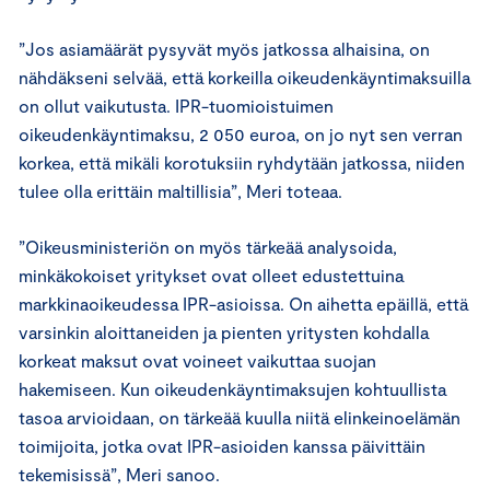
”Jos asiamäärät pysyvät myös jatkossa alhaisina, on
nähdäkseni selvää, että korkeilla oikeudenkäyntimaksuilla
on ollut vaikutusta. IPR-tuomioistuimen
oikeudenkäyntimaksu, 2 050 euroa, on jo nyt sen verran
korkea, että mikäli korotuksiin ryhdytään jatkossa, niiden
tulee olla erittäin maltillisia”, Meri toteaa.
”Oikeusministeriön on myös tärkeää analysoida,
minkäkokoiset yritykset ovat olleet edustettuina
markkinaoikeudessa IPR-asioissa. On aihetta epäillä, että
varsinkin aloittaneiden ja pienten yritysten kohdalla
korkeat maksut ovat voineet vaikuttaa suojan
hakemiseen. Kun oikeudenkäyntimaksujen kohtuullista
tasoa arvioidaan, on tärkeää kuulla niitä elinkeinoelämän
toimijoita, jotka ovat IPR-asioiden kanssa päivittäin
tekemisissä”, Meri sanoo.