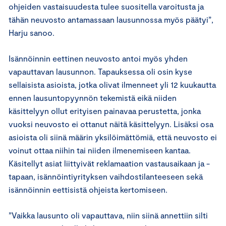
ohjeiden vastaisuudesta tulee suositella varoitusta ja
tähän neuvosto antamassaan lausunnossa myös päätyi”,
Harju sanoo.
Isännöinnin eettinen neuvosto antoi myös yhden
vapauttavan lausunnon. Tapauksessa oli osin kyse
sellaisista asioista, jotka olivat ilmenneet yli 12 kuukautta
ennen lausuntopyynnön tekemistä eikä niiden
käsittelyyn ollut erityisen painavaa perustetta, jonka
vuoksi neuvosto ei ottanut näitä käsittelyyn. Lisäksi osa
asioista oli siinä määrin yksilöimättömiä, että neuvosto ei
voinut ottaa niihin tai niiden ilmenemiseen kantaa.
Käsitellyt asiat liittyivät reklamaation vastausaikaan ja -
tapaan, isännöintiyrityksen vaihdostilanteeseen sekä
isännöinnin eettisistä ohjeista kertomiseen.
”Vaikka lausunto oli vapauttava, niin siinä annettiin silti