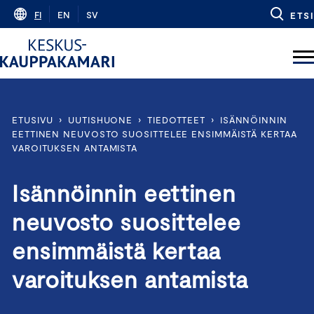
Skip
FI
EN
SV
ETSI
to
content
ETUSIVU
›
UUTISHUONE
›
TIEDOTTEET
›
ISÄNNÖINNIN
EETTINEN NEUVOSTO SUOSITTELEE ENSIMMÄISTÄ KERTAA
VAROITUKSEN ANTAMISTA
Isännöinnin eettinen
neuvosto suosittelee
ensimmäistä kertaa
varoituksen antamista