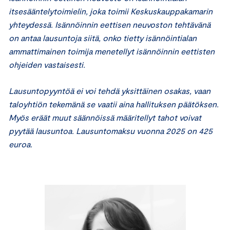
itsesääntelytoimielin, joka toimii Keskuskauppakamarin
yhteydessä. Isännöinnin eettisen neuvoston tehtävänä
on antaa lausuntoja siitä, onko tietty isännöintialan
ammattimainen toimija menetellyt isännöinnin eettisten
ohjeiden vastaisesti.
Lausuntopyyntöä ei voi tehdä yksittäinen osakas, vaan
taloyhtiön tekemänä se vaatii aina hallituksen päätöksen.
Myös eräät muut säännöissä määritellyt tahot voivat
pyytää lausuntoa. Lausuntomaksu vuonna 2025 on 425
euroa.