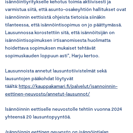
isännöintiyritykselle kehotus toimia aktiivisesti ja
varmistua siitä, että asunto-osakeyhtiön hallitukset ovat
isännöinnin eettisistä ohjeista tietoisia siinäkin
tilanteessa, että isännöintisopimus on jo päättymässä.
Lausunnossa korostettiin sitä, että isännöitsijän on
isännöintisopimuksen irtisanomisesta huolimatta
hoidettava sopimuksen mukaiset tehtävät
sopimuskauden loppuun asti”, Harju kertoo.
Lausunnoista annetut lausuntotiivistelmät sekä
lausuntojen pääkohdat löytyvät
täältä:
https://kauppakamari.fi/palvelut/isannoinnin-
eettinen-neuvosto/annetut-lausunnot/
Isännöinnin eettiselle neuvostolle tehtiin vuonna 2024
yhteensä 20 lausuntopyyntöä.
Isännöinnin eettinen neuvosto on isännöintialan