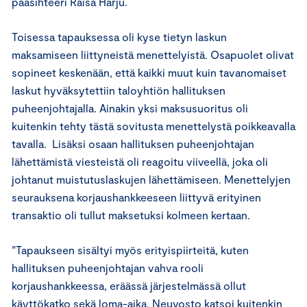
pääsihteeri Raisa Harju.
Toisessa tapauksessa oli kyse tietyn laskun
maksamiseen liittyneistä menettelyistä. Osapuolet olivat
sopineet keskenään, että kaikki muut kuin tavanomaiset
laskut hyväksytettiin taloyhtiön hallituksen
puheenjohtajalla. Ainakin yksi maksusuoritus oli
kuitenkin tehty tästä sovitusta menettelystä poikkeavalla
tavalla. Lisäksi osaan hallituksen puheenjohtajan
lähettämistä viesteistä oli reagoitu viiveellä, joka oli
johtanut muistutuslaskujen lähettämiseen. Menettelyjen
seurauksena korjaushankkeeseen liittyvä erityinen
transaktio oli tullut maksetuksi kolmeen kertaan.
”Tapaukseen sisältyi myös erityispiirteitä, kuten
hallituksen puheenjohtajan vahva rooli
korjaushankkeessa, eräässä järjestelmässä ollut
käyttökatko sekä loma-aika. Neuvosto katsoi kuitenkin