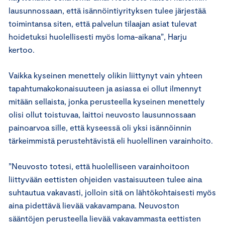
lausunnossaan, että isännöintiyrityksen tulee järjestää
toimintansa siten, että palvelun tilaajan asiat tulevat
hoidetuksi huolellisesti myös loma-aikana”, Harju
kertoo.
Vaikka kyseinen menettely olikin liittynyt vain yhteen
tapahtumakokonaisuuteen ja asiassa ei ollut ilmennyt
mitään sellaista, jonka perusteella kyseinen menettely
olisi ollut toistuvaa, laittoi neuvosto lausunnossaan
painoarvoa sille, että kyseessä oli yksi isännöinnin
tärkeimmistä perustehtävistä eli huolellinen varainhoito.
”Neuvosto totesi, että huolelliseen varainhoitoon
liittyvään eettisten ohjeiden vastaisuuteen tulee aina
suhtautua vakavasti, jolloin sitä on lähtökohtaisesti myös
aina pidettävä lievää vakavampana. Neuvoston
sääntöjen perusteella lievää vakavammasta eettisten