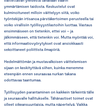
valitettavan yleisestä tahallaan väärin
ymmärtämisen taidosta. Keskustelut ovat
kulminoituneet milloin väittelyyn siitä, voiko
työntekijän irtisanoa pärstäkertoimen perusteella tai
voiko virallisiin työllisyystilastoihin luottaa. Vastaus
ensimmäiseen on tietenkin, ettei voi – ja
jälkimmäiseen, että tietenkin voi. Mutta myöntää voi,
että informaatiovyörytykset ovat ansiokkaasti
sekoittaneet poliittista ilmapiiriä.
Hedelmättömän ja mustavalkoisen väittelemisen
sijaan on keskityttävä siihen, kuinka menemme
eteenpäin ennen seuraavaa nurkan takana
odottavaa taantumaa.
Työllisyyden parantaminen on kaikkein tärkeintä tälle
ja seuraavalle hallitukselle. Tähänastiset toimet ovat
olleet oikeansuuntaisia, mutta näpertelyä. Vaikka