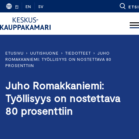
Skip
FI
EN
SV
ETSI
to
content
ETUSIVU
›
UUTISHUONE
›
TIEDOTTEET
›
JUHO
ROMAKKANIEMI: TYÖLLISYYS ON NOSTETTAVA 80
PROSENTTIIN
Juho Romakkaniemi:
Työllisyys on nostettava
80 prosenttiin