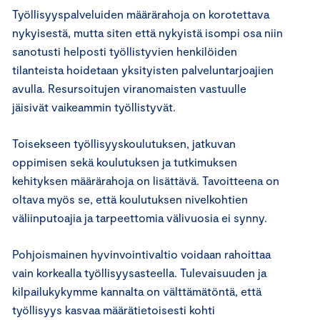
Työllisyyspalveluiden määrärahoja on korotettava
nykyisestä, mutta siten että nykyistä isompi osa niin
sanotusti helposti työllistyvien henkilöiden
tilanteista hoidetaan yksityisten palveluntarjoajien
avulla. Resursoitujen viranomaisten vastuulle
jäisivät vaikeammin työllistyvät.
Toisekseen työllisyyskoulutuksen, jatkuvan
oppimisen sekä koulutuksen ja tutkimuksen
kehityksen määrärahoja on lisättävä. Tavoitteena on
oltava myös se, että koulutuksen nivelkohtien
väliinputoajia ja tarpeettomia välivuosia ei synny.
Pohjoismainen hyvinvointivaltio voidaan rahoittaa
vain korkealla työllisyysasteella. Tulevaisuuden ja
kilpailukykymme kannalta on välttämätöntä, että
työllisyys kasvaa määrätietoisesti kohti