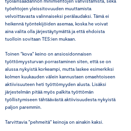
työlainsäädännön minimiehtojen vahvistamista, sekä
työehtojen yleissitovuuden muuttamista
velvoittavasta valinnaiseksi perälaudaksi. Tämä ei
heikennä työntekijöiden asemaa, koska he voivat
aina valita olla järjestäytymättä ja että ehdoista
tuolloin sovitaan TES:ien mukaan.
Toinen ”kova” keino on ansiosidonnaisen
työttömyysturvan porrastaminen siten, että se on
alussa nykyistä korkeampi, mutta laskee esimerkiksi
kolmen kuukauden välein kannustaen omaehtoiseen
aktiivisuuteen heti työttömyyden alusta. Lisäksi
järjestelmän pitää myös palkita työttömän
työllistymiseen tähtäävästä aktiivisuudesta nykyistä
paljon paremmin.
Tarvittavia ”pehmeitä” keinoja on ainakin kaksi.