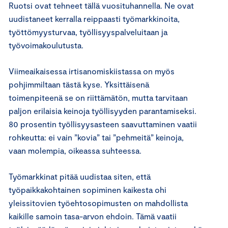
Ruotsi ovat tehneet tällä vuosituhannella. Ne ovat
uudistaneet kerralla reippaasti työmarkkinoita,
työttömyysturvaa, työllisyyspalveluitaan ja
työvoimakoulutusta.
Viimeaikaisessa irtisanomiskiistassa on myös
pohjimmiltaan tästä kyse. Yksittäisenä
toimenpiteenä se on riittämätön, mutta tarvitaan
paljon erilaisia keinoja työllisyyden parantamiseksi.
80 prosentin työllisyysasteen saavuttaminen vaatii
rohkeutta: ei vain ”kovia” tai ”pehmeitä” keinoja,
vaan molempia, oikeassa suhteessa.
Työmarkkinat pitää uudistaa siten, että
työpaikkakohtainen sopiminen kaikesta ohi
yleissitovien työehtosopimusten on mahdollista
kaikille samoin tasa-arvon ehdoin. Tämä vaatii