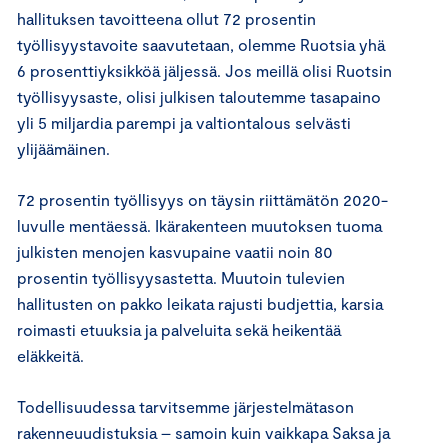
hallituksen tavoitteena ollut 72 prosentin
työllisyystavoite saavutetaan, olemme Ruotsia yhä
6 prosenttiyksikköä jäljessä. Jos meillä olisi Ruotsin
työllisyysaste, olisi julkisen taloutemme tasapaino
yli 5 miljardia parempi ja valtiontalous selvästi
ylijäämäinen.
72 prosentin työllisyys on täysin riittämätön 2020-
luvulle mentäessä. Ikärakenteen muutoksen tuoma
julkisten menojen kasvupaine vaatii noin 80
prosentin työllisyysastetta. Muutoin tulevien
hallitusten on pakko leikata rajusti budjettia, karsia
roimasti etuuksia ja palveluita sekä heikentää
eläkkeitä.
Todellisuudessa tarvitsemme järjestelmätason
rakenneuudistuksia – samoin kuin vaikkapa Saksa ja