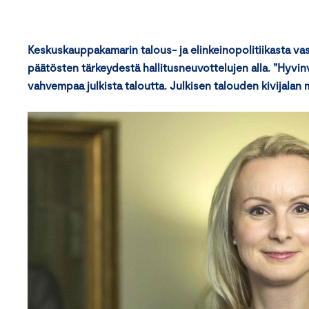
Keskuskauppakamarin talous- ja elinkeinopolitiikasta va
päätösten tärkeydestä hallitusneuvottelujen alla. ”Hyvin
vahvempaa julkista taloutta. Julkisen talouden kivijala