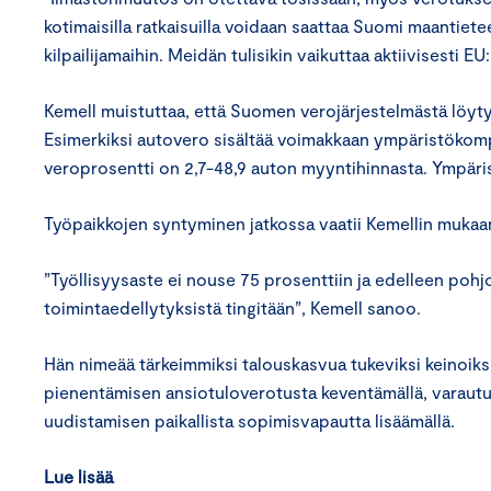
kotimaisilla ratkaisuilla voidaan saattaa Suomi maantie
kilpailijamaihin. Meidän tulisikin vaikuttaa aktiivisesti EU
Kemell muistuttaa, että Suomen verojärjestelmästä löytyy
Esimerkiksi autovero sisältää voimakkaan ympäristökom
veroprosentti on 2,7-48,9 auton myyntihinnasta. Ympär
Työpaikkojen syntyminen jatkossa vaatii Kemellin mukaan 
”Työllisyysaste ei nouse 75 prosenttiin ja edelleen pohjo
toimintaedellytyksistä tingitään”, Kemell sanoo.
Hän nimeää tärkeimmiksi talouskasvua tukeviksi keinoiksi
pienentämisen ansiotuloverotusta keventämällä, varaut
uudistamisen paikallista sopimisvapautta lisäämällä.
Lue lisää