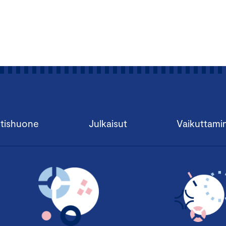
tishuone
Julkaisut
Vaikuttami