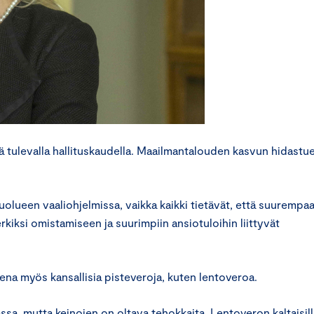
tä tulevalla hallituskaudella. Maailmantalouden kasvun hidastu
olueen vaaliohjelmissa, vaikka kaikki tietävät, että suurempa
rkiksi omistamiseen ja suurimpiin ansiotuloihin liittyvät
sena myös kansallisia pisteveroja, kuten lentoveroa.
a, mutta keinojen on oltava tehokkaita. Lentoveron kaltaisill