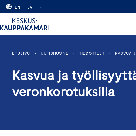
Skip
EN
SV
FI
to
content
ETUSIVU
›
UUTISHUONE
›
TIEDOTTEET
›
KASVUA J
Kasvua ja työllisyytt
veronkorotuksilla