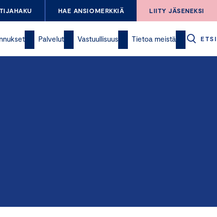
TIJAHAKU
HAE ANSIOMERKKIÄ
LIITY JÄSENEKSI
nnukset
Palvelut
Vastuullisuus
Tietoa meistä
ETSI