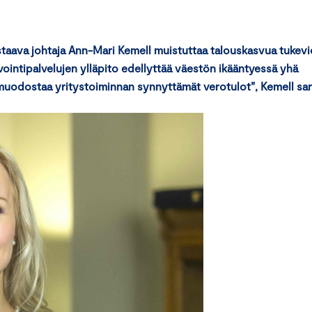
staava johtaja Ann-Mari Kemell muistuttaa talouskasvua tukev
vointipalvelujen ylläpito edellyttää väestön ikääntyessä yhä
n muodostaa yritystoiminnan synnyttämät verotulot”, Kemell sa