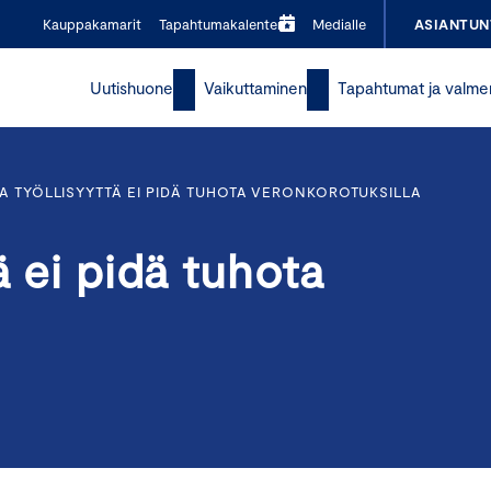
Kauppakamarit
Tapahtumakalenteri
Medialle
ASIANTUN
Uutishuone
Vaikuttaminen
Tapahtumat ja valme
A TYÖLLISYYTTÄ EI PIDÄ TUHOTA VERONKOROTUKSILLA
ä ei pidä tuhota