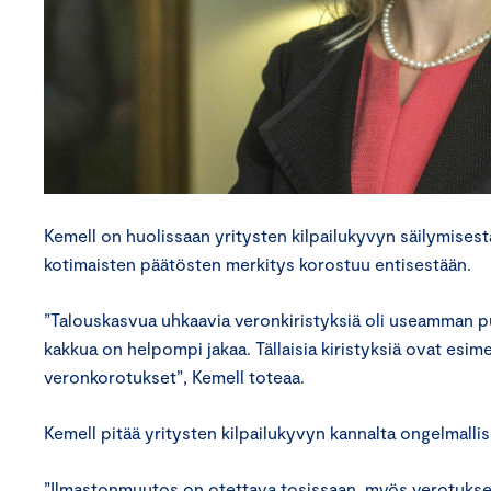
Kemell on huolissaan yritysten kilpailukyvyn säilymises
kotimaisten päätösten merkitys korostuu entisestään.
”Talouskasvua uhkaavia veronkiristyksiä oli useamman pu
kakkua on helpompi jakaa. Tällaisia kiristyksiä ovat esime
veronkorotukset”, Kemell toteaa.
Kemell pitää yritysten kilpailukyvyn kannalta ongelmalli
”Ilmastonmuutos on otettava tosissaan, myös verotuksess