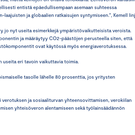
teellisesti entistä epäedullisempaan asemaan suhteessa
:n-laajuisten ja globaalien ratkaisujen syntymiseen.”, Kemell lin
 jo nyt useita esimerkkejä ympäristövaikutteisista veroista.
ponentin ja määräytyy CO2-päästöjen perusteella siten, että
istökomponentit ovat käytössä myös energiaverotuksessa.
useita eri tavoin vaikuttavia toimia.
ismaiselle tasolle lähelle 80 prosenttia, jos yritysten
 verotuksen ja sosiaaliturvan yhteensovittamisen, verokiilan
umisen yhteisöveron alentamiseen sekä työlainsäädännön