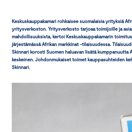
Keskuskauppakamari rohkaisee suomalaisia yrityksiä Afrik
yritysverkoston. Yritysverkosto tarjoaa toimijoille ja as
mahdollisuuksista, kertoi Keskuskauppakamarin toimitu
järjestämässä Afrikan markkinat -tilaisuudessa. Tilaisuu
Skinnari korosti Suomen haluavan lisätä kumppanuutta Af
keskeinen. Johdonmukaiset toimet kauppasuhteiden kehitt
Skinnari.