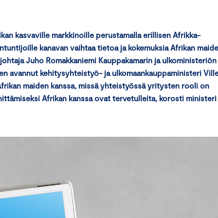
an kasvaville markkinoille perustamalla erillisen Afrikka-
iantuntijoille kanavan vaihtaa tietoa ja kokemuksia Afrikan maid
sjohtaja Juho Romakkaniemi Kauppakamarin ja ulkoministeriön
den avannut kehitysyhteistyö- ja ulkomaankauppaministeri Vill
rikan maiden kanssa, missä yhteistyössä yritysten rooli on
ämiseksi Afrikan kanssa ovat tervetulleita, korosti ministeri