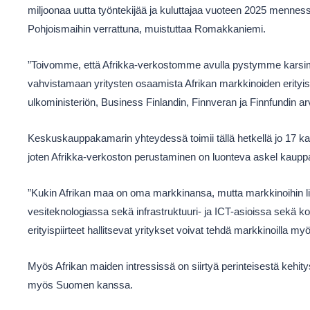
miljoonaa uutta työntekijää ja kuluttajaa vuoteen 2025 mennessä
Pohjoismaihin verrattuna, muistuttaa Romakkaniemi.
”Toivomme, että Afrikka-verkostomme avulla pystymme karsim
vahvistamaan yritysten osaamista Afrikan markkinoiden erity
ulkoministeriön, Business Finlandin, Finnveran ja Finnfundin a
Keskuskauppakamarin yhteydessä toimii tällä hetkellä jo 17 
joten Afrikka-verkoston perustaminen on luonteva askel kaup
”Kukin Afrikan maa on oma markkinansa, mutta markkinoihin l
vesiteknologiassa sekä infrastruktuuri- ja ICT-asioissa sekä k
erityispiirteet hallitsevat yritykset voivat tehdä markkinoilla m
Myös Afrikan maiden intressissä on siirtyä perinteisestä kehit
myös Suomen kanssa.