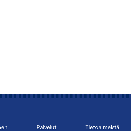
nen
Palvelut
Tietoa meistä