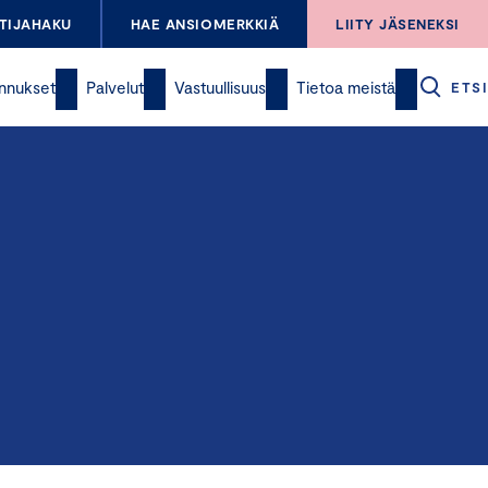
TIJAHAKU
HAE ANSIOMERKKIÄ
LIITY JÄSENEKSI
nnukset
Palvelut
Vastuullisuus
Tietoa meistä
ETSI