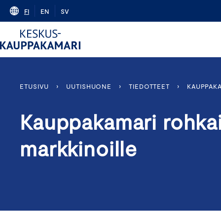
Skip
FI
EN
SV
to
content
ETUSIVU
›
UUTISHUONE
›
TIEDOTTEET
›
KAUPPAKA
Kauppakamari rohkais
markkinoille