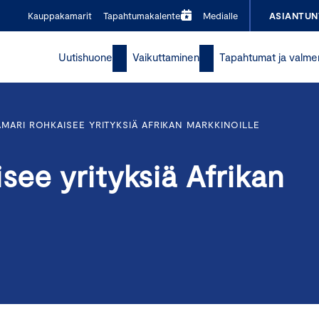
Kauppakamarit
Tapahtumakalenteri
Medialle
ASIANTUN
Uutishuone
Vaikuttaminen
Tapahtumat ja valme
MARI ROHKAISEE YRITYKSIÄ AFRIKAN MARKKINOILLE
ee yrityksiä Afrikan