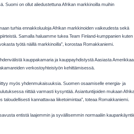
. Suomi on ollut aliedustettuna Afrikan markkinoilla muihin
aan turhia ennakkoluuloja Afrikan markkinoiden vaikeudesta sekä
ispiirteistä. Samalla haluamme tukea Team Finland-kumppanien kuten
rvokasta työtä näillä markkinoilla”, korostaa Romakkaniemi.
kahdenvälistä kauppakamaria ja kauppayhdistystä Aasiasta Amerikkaa
pakamareiden verkostoyhteistyön kehittämisessä.
iittyy myös yhdenmukaisuuksia. Suomen osaamiselle energia- ja
oulutuksessa riittää varmasti kysyntää. Asiantuntijoiden mukaan Afrik
yös taloudellisesti kannattavaa liiketoimintaa”, toteaa Romakkaniemi.
ysavusta entistä laajemmin ja syvällisemmin normaaliin kaupankäyntii