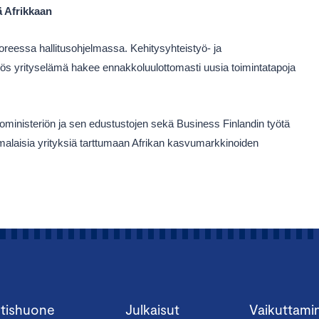
ä Afrikkaan
reessa hallitusohjelmassa. Kehitysyhteistyö- ja
yös yrityselämä hakee ennakkoluulottomasti uusia toimintatapoja
oministeriön ja sen edustustojen sekä Business Finlandin työtä
malaisia yrityksiä tarttumaan Afrikan kasvumarkkinoiden
tishuone
Julkaisut
Vaikuttami