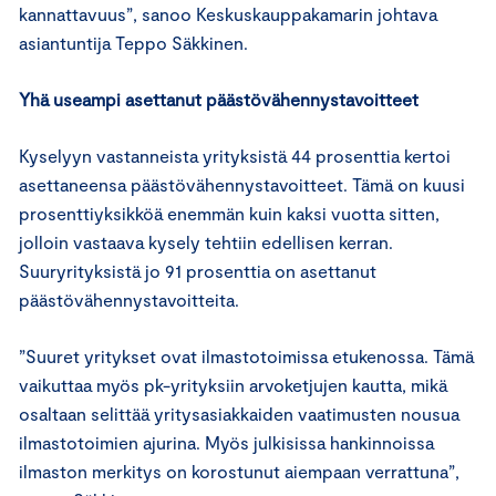
kannattavuus”, sanoo Keskuskauppakamarin johtava
asiantuntija Teppo Säkkinen.
Yhä useampi asettanut päästövähennystavoitteet
Kyselyyn vastanneista yrityksistä 44 prosenttia kertoi
asettaneensa päästövähennystavoitteet. Tämä on kuusi
prosenttiyksikköä enemmän kuin kaksi vuotta sitten,
jolloin vastaava kysely tehtiin edellisen kerran.
Suuryrityksistä jo 91 prosenttia on asettanut
päästövähennystavoitteita.
”Suuret yritykset ovat ilmastotoimissa etukenossa. Tämä
vaikuttaa myös pk-yrityksiin arvoketjujen kautta, mikä
osaltaan selittää yritysasiakkaiden vaatimusten nousua
ilmastotoimien ajurina. Myös julkisissa hankinnoissa
ilmaston merkitys on korostunut aiempaan verrattuna”,