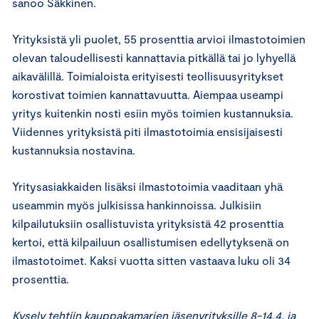
sanoo Säkkinen.
Yrityksistä yli puolet, 55 prosenttia arvioi ilmastotoimien
olevan taloudellisesti kannattavia pitkällä tai jo lyhyellä
aikavälillä. Toimialoista erityisesti teollisuusyritykset
korostivat toimien kannattavuutta. Aiempaa useampi
yritys kuitenkin nosti esiin myös toimien kustannuksia.
Viidennes yrityksistä piti ilmastotoimia ensisijaisesti
kustannuksia nostavina.
Yritysasiakkaiden lisäksi ilmastotoimia vaaditaan yhä
useammin myös julkisissa hankinnoissa. Julkisiin
kilpailutuksiin osallistuvista yrityksistä 42 prosenttia
kertoi, että kilpailuun osallistumisen edellytyksenä on
ilmastotoimet. Kaksi vuotta sitten vastaava luku oli 34
prosenttia.
Kysely tehtiin kauppakamarien jäsenyrityksille 8-14.4. ja