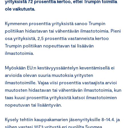
yrityksistä 72 prosenttia kertoo, ettei Trumpin toimilla
ole vaikutusta.
Kymmenen prosenttia yrityksistä sanoo Trumpin
politiikan hidastavan tai vähentävän ilmastotoimia. Pieni
osa yrityksistä, 2,5 prosenttia vastanneista kertoo
Trumpin politiikan nopeuttavan tai lisäävän
ilmastotoimia.
Myöskään EU:n kestävyyssääntelyn keventämisellä ei
arvioida olevan suuria muutoksia yritysten
ilmastotoimille. Vajaa viisi prosenttia vastaajista arvioi
muutosten hidastavan tai vähentävän ilmastotoimia, kun
taas kuusi prosenttia yrityksistä katsoi ilmastotoimien
nopeutuvan tai lisääntyvän.
Kysely tehtiin kauppakamarien jäsenyrityksille 8-14.4. ja
siihen vastasi 1073 yritystä eri puolilta Suomea.