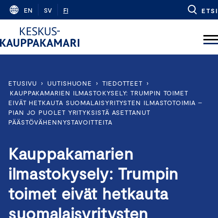
Skip
EN
SV
FI
ETSI
to
content
ETUSIVU
›
UUTISHUONE
›
TIEDOTTEET
›
KAUPPAKAMARIEN ILMASTOKYSELY: TRUMPIN TOIMET
EIVÄT HETKAUTA SUOMALAISYRITYSTEN ILMASTOTOIMIA –
PIAN JO PUOLET YRITYKSISTÄ ASETTANUT
PÄÄSTÖVÄHENNYSTAVOITTEITA
Kauppakamarien
ilmastokysely: Trumpin
toimet eivät hetkauta
suomalaisyritysten