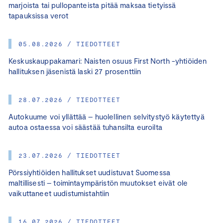
marjoista tai pullopanteista pitää maksaa tietyissä
tapauksissa verot
05.08.2026 / TIEDOTTEET
Keskuskauppakamari: Naisten osuus First North -yhtiöiden
hallituksen jäsenistä laski 27 prosenttiin
28.07.2026 / TIEDOTTEET
Autokuume voi yllättää – huolellinen selvitystyö käytettyä
autoa ostaessa voi säästää tuhansilta euroilta
23.07.2026 / TIEDOTTEET
Pörssiyhtiöiden hallitukset uudistuvat Suomessa
maltillisesti – toimintaympäristön muutokset eivät ole
vaikuttaneet uudistumistahtiin
16.07.2026 / TIEDOTTEET