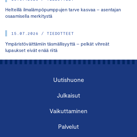
Helteillä ilmalämpöpumppujen tarve kasvaa – asentajan
osaamisella merkitystä
15.07.2026 / TIEDOTTEET
Ympäristöväittämiin täsmällisyyttä – pelkät vihreät
lupaukset eivät enää riitä
Uutishuone
Julkaisut
Vaikuttaminen
Palvelut