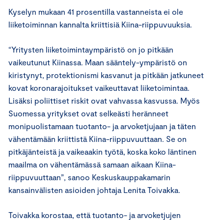
Kyselyn mukaan 41 prosentilla vastanneista ei ole
liiketoiminnan kannalta kriittisiä Kiina-riippuvuuksia.
“Yritysten liiketoimintaympäristö on jo pitkään
vaikeutunut Kiinassa. Maan sääntely-ympäristö on
kiristynyt, protektionismi kasvanut ja pitkään jatkuneet
kovat koronarajoitukset vaikeuttavat liiketoimintaa.
Lisäksi poliittiset riskit ovat vahvassa kasvussa. Myös
Suomessa yritykset ovat selkeästi heränneet
monipuolistamaan tuotanto- ja arvoketjujaan ja täten
vähentämään kriittistä Kiina-riippuvuuttaan. Se on
pitkäjänteistä ja vaikeaakin työtä, koska koko läntinen
maailma on vähentämässä samaan aikaan Kiina-
riippuvuuttaan”, sanoo Keskuskauppakamarin
kansainvälisten asioiden johtaja Lenita Toivakka.
Toivakka korostaa, että tuotanto- ja arvoketjujen