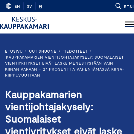
Skip
EN
SV
FI
ETSI
to
content
ETUSIVU
›
UUTISHUONE
›
TIEDOTTEET
›
KAUPPAKAMARIEN VIENTIJOHTAJAKYSELY: SUOMALAISET
VIENTIYRITYKSET EIVÄT LASKE MENESTYSTÄÄN VAIN
KIINAN VARAAN – 27 PROSENTTIA VÄHENTÄMÄSSÄ KIINA-
RIIPPUVUUTTAAN
Kauppakamarien
vientijohtajakysely:
Suomalaiset
vientiyritykset eivät laske