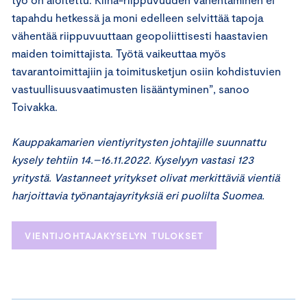
tapahdu hetkessä ja moni edelleen selvittää tapoja
vähentää riippuvuuttaan geopoliittisesti haastavien
maiden toimittajista. Työtä vaikeuttaa myös
tavarantoimittajiin ja toimitusketjun osiin kohdistuvien
vastuullisuusvaatimusten lisääntyminen”, sanoo
Toivakka.
Kauppakamarien vientiyritysten johtajille suunnattu
kysely tehtiin 14.–16.11.2022. Kyselyyn vastasi 123
yritystä. Vastanneet yritykset olivat merkittäviä vientiä
harjoittavia työnantajayrityksiä eri puolilta Suomea.
VIENTIJOHTAJAKYSELYN TULOKSET