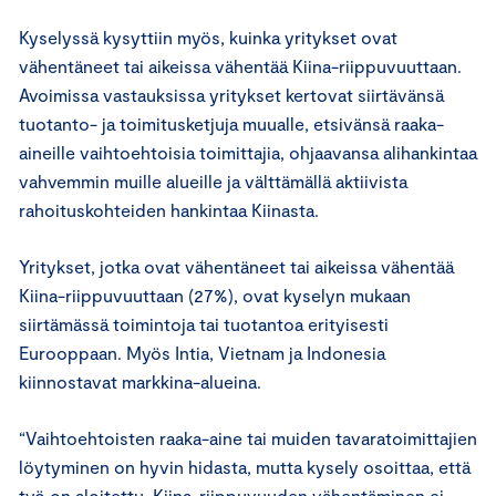
Kyselyssä kysyttiin myös, kuinka yritykset ovat
vähentäneet tai aikeissa vähentää Kiina-riippuvuuttaan.
Avoimissa vastauksissa yritykset kertovat siirtävänsä
tuotanto- ja toimitusketjuja muualle, etsivänsä raaka-
aineille vaihtoehtoisia toimittajia, ohjaavansa alihankintaa
vahvemmin muille alueille ja välttämällä aktiivista
rahoituskohteiden hankintaa Kiinasta.
Yritykset, jotka ovat vähentäneet tai aikeissa vähentää
Kiina-riippuvuuttaan (27%), ovat kyselyn mukaan
siirtämässä toimintoja tai tuotantoa erityisesti
Eurooppaan. Myös Intia, Vietnam ja Indonesia
kiinnostavat markkina-alueina.
“Vaihtoehtoisten raaka-aine tai muiden tavaratoimittajien
löytyminen on hyvin hidasta, mutta kysely osoittaa, että
työ on aloitettu. Kiina-riippuvuuden vähentäminen ei