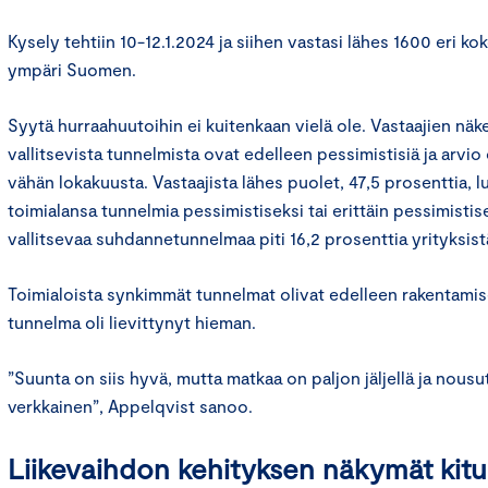
Kysely tehtiin 10-12.1.2024 ja siihen vastasi lähes 1600 eri koko
ympäri Suomen.
Syytä hurraahuutoihin ei kuitenkaan vielä ole. Vastaajien näk
vallitsevista tunnelmista ovat edelleen pessimistisiä ja arvi
vähän lokakuusta. Vastaajista lähes puolet, 47,5 prosenttia,
toimialansa tunnelmia pessimistiseksi tai erittäin pessimistis
vallitsevaa suhdannetunnelmaa piti 16,2 prosenttia yrityksis
Toimialoista synkimmät tunnelmat olivat edelleen rakentamis
tunnelma oli lievittynyt hieman.
”Suunta on siis hyvä, mutta matkaa on paljon jäljellä ja nousut
verkkainen”, Appelqvist sanoo.
Liikevaihdon kehityksen näkymät kitul