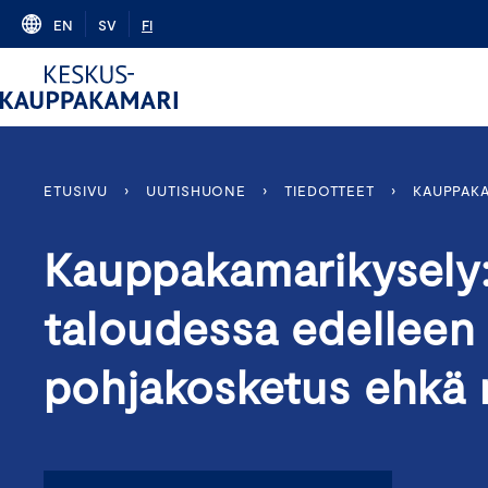
Skip
EN
SV
FI
to
content
ETUSIVU
›
UUTISHUONE
›
TIEDOTTEET
›
KAUPPAKA
Kauppakamarikysely:
taloudessa edelleen 
pohjakosketus ehkä