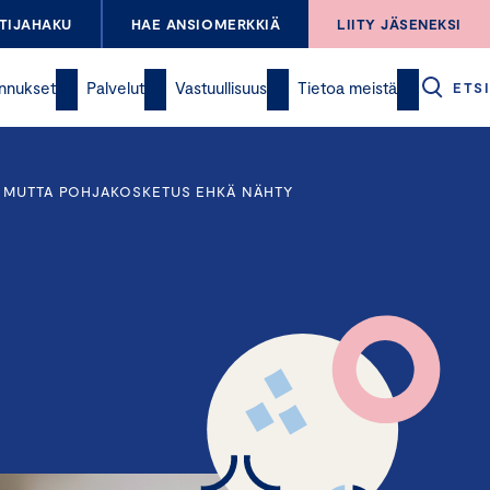
TIJAHAKU
HAE ANSIOMERKKIÄ
LIITY JÄSENEKSI
nnukset
Palvelut
Vastuullisuus
Tietoa meistä
ETSI
T, MUTTA POHJAKOSKETUS EHKÄ NÄHTY