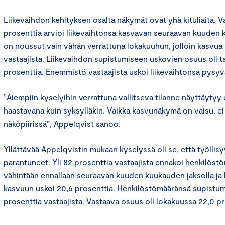
Liikevaihdon kehityksen osalta näkymät ovat yhä kituliaita. V
prosenttia arvioi liikevaihtonsa kasvavan seuraavan kuuden
on noussut vain vähän verrattuna lokakuuhun, jolloin kasvua 
vastaajista. Liikevaihdon supistumiseen uskovien osuus oli
prosenttia. Enemmistö vastaajista uskoi liikevaihtonsa pysy
”Aiempiin kyselyihin verrattuna vallitseva tilanne näyttäytyy
haastavana kuin syksylläkin. Vaikka kasvunäkymä on vaisu, ei
näköpiirissä”, Appelqvist sanoo.
Yllättävää Appelqvistin mukaan kyselyssä oli se, että työllis
parantuneet. Yli 82 prosenttia vastaajista ennakoi henkilös
vähintään ennallaan seuraavan kuuden kuukauden jaksolla ja
kasvuun uskoi 20,6 prosenttia. Henkilöstömääränsä supistum
prosenttia vastaajista. Vastaava osuus oli lokakuussa 22,0 p