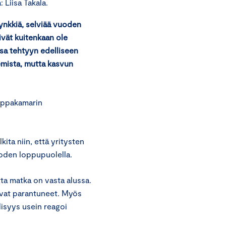
Liisa Takala.
ynkkiä, selviää vuoden
vät kuitenkaan ole
sa tehtyyn edelliseen
emista, mutta kasvun
auppakamarin
ita niin, että yritysten
uoden loppupuolella.
ta matka on vasta alussa.
 ovat parantuneet. Myös
lisyys usein reagoi