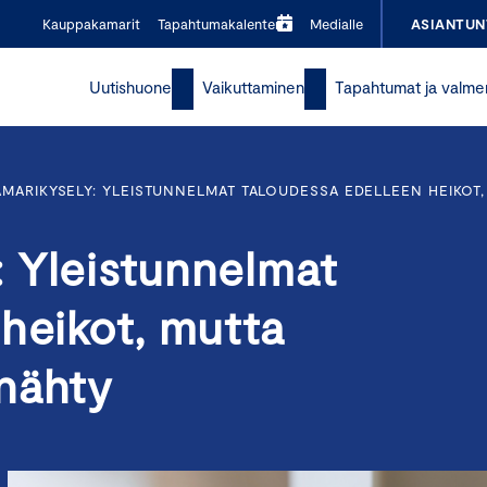
Kauppakamarit
Tapahtumakalenteri
Medialle
ASIANTUN
Uutishuone
Vaikuttaminen
Tapahtumat ja valme
MARIKYSELY: YLEISTUNNELMAT TALOUDESSA EDELLEEN HEIKO
 Yleistunnelmat
heikot, mutta
 nähty