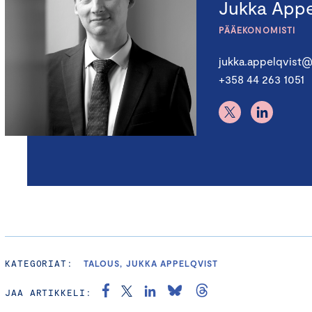
Jukka Appe
PÄÄEKONOMISTI
jukka.appelqvist@
+358 44 263 1051
KATEGORIAT:
TALOUS, JUKKA APPELQVIST
JAA ARTIKKELI: