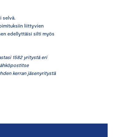
i selvä.
mituksiin liittyvien
n edellyttäisi silti myös
tasi 1582 yritystä eri
 sähköpostitse
yhden kerran jäsenyritystä