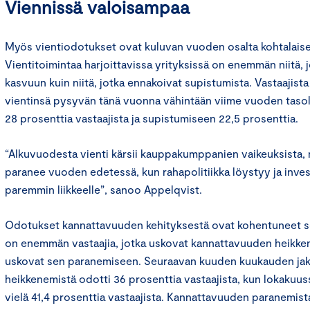
Viennissä valoisampaa
Myös vientiodotukset ovat kuluvan vuoden osalta kohtalaisen
Vientitoimintaa harjoittavissa yrityksissä on enemmän niitä, 
kasvuun kuin niitä, jotka ennakoivat supistumista. Vastaajist
vientinsä pysyvän tänä vuonna vähintään viime vuoden tasol
28 prosenttia vastaajista ja supistumiseen 22,5 prosenttia.
“Alkuvuodesta vienti kärsii kauppakumppanien vaikeuksista, 
paranee vuoden edetessä, kun rahapolitiikka löystyy ja inves
paremmin liikkeelle”, sanoo Appelqvist.
Odotukset kannattavuuden kehityksestä ovat kohentuneet se
on enemmän vastaajia, jotka uskovat kannattavuuden heikkene
uskovat sen paranemiseen. Seuraavan kuuden kuukauden jak
heikkenemistä odotti 36 prosenttia vastaajista, kun lokakuu
vielä 41,4 prosenttia vastaajista. Kannattavuuden paranemist