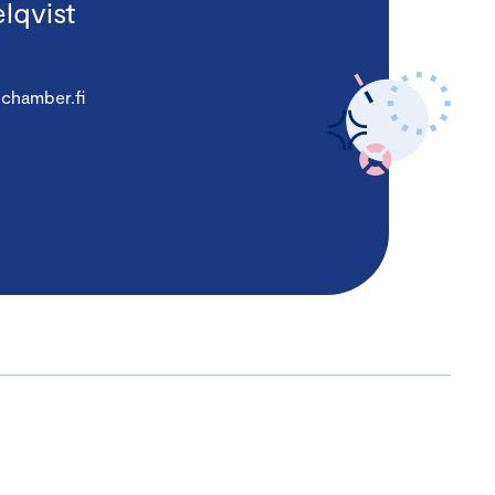
lqvist
chamber.fi