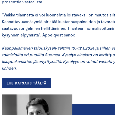
prosenttia vastaajista.
”Vaikka tilannetta ei voi luonnehtia loistavaksi, on muutos silt
Kannattavuusnäkymiä piristää kustannuspaineiden ja tavaratoi
saatavuusongelmien hellittäminen. Tilanteen normalisoitumine
kysynnän elpymistä”, Appelqvist sanoo.
Kauppakamarien talouskysely tehtiin 10.-12.1.2024 ja siihen vas
toimialoilta eri puolilta Suomea. Kyselyn aineisto on kerätty
kauppakamarien jäsenyrityksiltä. Kyselyyn on voinut vastata 
kohden.
LUE KATSAUS TÄÄLTÄ