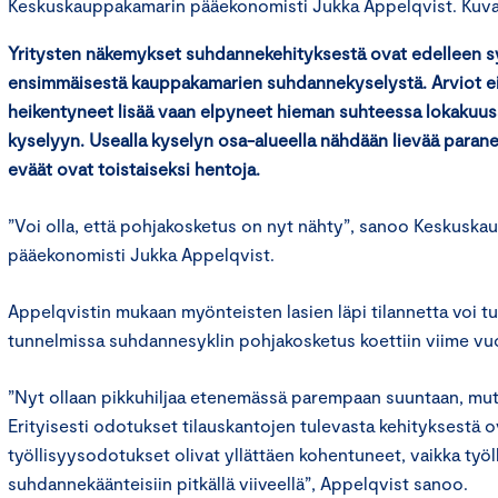
Keskuskauppakamarin pääekonomisti Jukka Appelqvist. Kuva: 
Yritysten näkemykset suhdannekehityksestä ovat edelleen s
ensimmäisestä kauppakamarien suhdannekyselystä. Arviot ei
heikentyneet lisää vaan elpyneet hieman suhteessa lokakuus
kyselyyn. Usealla kyselyn osa-alueella nähdään lievää paran
eväät ovat toistaiseksi hentoja.
”Voi olla, että pohjakosketus on nyt nähty”, sanoo Keskusk
pääekonomisti Jukka Appelqvist.
Appelqvistin mukaan myönteisten lasien läpi tilannetta voi tulk
tunnelmissa suhdannesyklin pohjakosketus koettiin viime v
”Nyt ollaan pikkuhiljaa etenemässä parempaan suuntaan, mut
Erityisesti odotukset tilauskantojen tulevasta kehityksestä
työllisyysodotukset olivat yllättäen kohentuneet, vaikka työl
suhdannekäänteisiin pitkällä viiveellä”, Appelqvist sanoo.