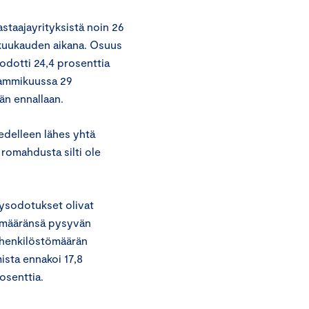
astaajayrityksistä noin 26
 kuukauden aikana. Osuus
odotti 24,4 prosenttia
 tammikuussa 29
vän ennallaan.
 edelleen lähes yhtä
 romahdusta silti ole
yysodotukset olivat
tömääränsä pysyvän
 henkilöstömäärän
ista ennakoi 17,8
rosenttia.