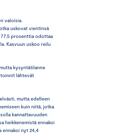
 valoisia.
jotka uskovat vientinsä
a 77,5 prosenttia odottaa
la. Kasvuun uskoo reilu
mutta kysyntätilanne
toinnit lähtevät
lvästi, mutta edelleen
miseen kuin niitä, jotka
solla kannattavuuden
ssa heikkenemistä ennakoi
a ennakoi nyt 24,4