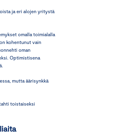
ista ja eri alojen yritystä
emykset omalla toimialalla
o on kohentunut vain
 luonnehti oman
eksi. Optimistisena
tä.
essa, mutta äärisynkkä
ahti toistaiseksi
iaita