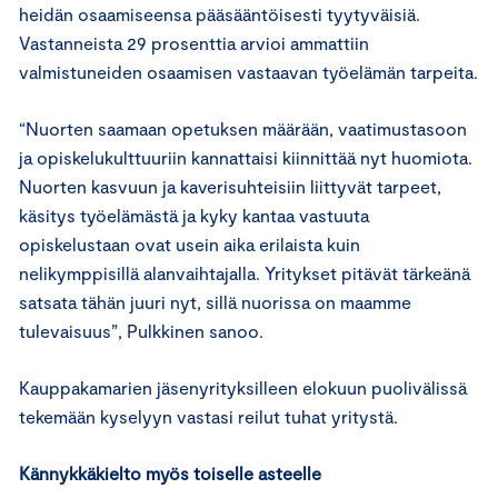
heidän osaamiseensa pääsääntöisesti tyytyväisiä.
Vastanneista 29 prosenttia arvioi ammattiin
valmistuneiden osaamisen vastaavan työelämän tarpeita.
“Nuorten saamaan opetuksen määrään, vaatimustasoon
ja opiskelukulttuuriin kannattaisi kiinnittää nyt huomiota.
Nuorten kasvuun ja kaverisuhteisiin liittyvät tarpeet,
käsitys työelämästä ja kyky kantaa vastuuta
opiskelustaan ovat usein aika erilaista kuin
nelikymppisillä alanvaihtajalla. Yritykset pitävät tärkeänä
satsata tähän juuri nyt, sillä nuorissa on maamme
tulevaisuus”, Pulkkinen sanoo.
Kauppakamarien jäsenyrityksilleen elokuun puolivälissä
tekemään kyselyyn vastasi reilut tuhat yritystä.
Kännykkäkielto myös toiselle asteelle