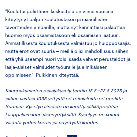
”Koulutuspoliittinen keskustelu on viime vuosina
kiteytynyt paljon koulutustason ja määrällisten
tavoitteiden ympärille, mutta nyt kannattaisi palauttaa
huomio myös osaamistasoon eli osaamisen laatuun.
Ammatillisesta koulutuksesta valmistuu jo huippuosaajia,
mutta erot ovat suuria – meillä olisi mahdollisuus siihen,
että yhä useampi nuori voisi saada vahvat perustaidot ja
laaja-alaiset valmiudet työuralle ja elinikäiseen
oppimiseen”, Pulkkinen kiteyttää.
Kauppakamarien osaajakysely tehtiin 18.8.-22.8.2025 ja
siihen vastasi 1035 yritystä eri toimialoilta eri puolilta
Suomea. Kyselyn aineisto on kerätty sähköpostitse
kauppakamarien jäsenyrityksiltä. Kyselyyn on voinut
vastata yhden kerran jäsenyritystä kohden.