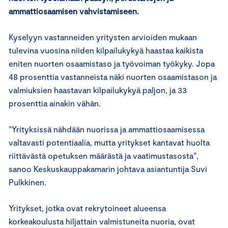
ammattiosaamisen vahvistamiseen.
Kyselyyn vastanneiden yritysten arvioiden mukaan
tulevina vuosina niiden kilpailukykyä haastaa kaikista
eniten nuorten osaamistaso ja työvoiman työkyky. Jopa
48 prosenttia vastanneista näki nuorten osaamistason ja
valmiuksien haastavan kilpailukykyä paljon, ja 33
prosenttia ainakin vähän.
”Yrityksissä nähdään nuorissa ja ammattiosaamisessa
valtavasti potentiaalia, mutta yritykset kantavat huolta
riittävästä opetuksen määrästä ja vaatimustasosta”,
sanoo Keskuskauppakamarin johtava asiantuntija Suvi
Pulkkinen.
Yritykset, jotka ovat rekrytoineet alueensa
korkeakoulusta hiljattain valmistuneita nuoria, ovat