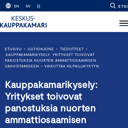
Skip
EN
SV
FI
ETSI
to
content
ETUSIVU
›
UUTISHUONE
›
TIEDOTTEET
›
KAUPPAKAMARIKYSELY: YRITYKSET TOIVOVAT
PANOSTUKSIA NUORTEN AMMATTIOSAAMISEN
VAHVISTAMISEEN – VAIKUTTAA KILPAILUKYKYYN
Kauppakamarikysely:
Yritykset toivovat
panostuksia nuorten
ammattiosaamisen