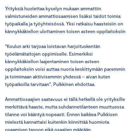
Yrityksiä huolettaa kyselyn mukaan ammattiin
valmistuneiden ammattiosaamisen lisäksi taidot toimia
työpaikalla ja työyhteisössä. Yksi ratkaisu haasteisiin on
kännykkäkiellon ulottaminen toisen asteen oppilaitoksiin
”Koulun arki tarjoaa loistavan harjoituskentän
työelämätaitojen oppimiselle. Esimerkiksi
kännykkäkiellon laajentaminen toisen asteen
oppilaitoksiin voisi auttaa nuoria keskittymään paremmin
ja toimimaan aktiivisemmin yhdessä – aivan kuten
työpaikoilla tarvitaan”, Pulkkinen ehdottaa.
Ammattiosaajien saatavuus ei tällä hetkellä ole yrityksille
merkittävä haaste, mutta suhdannetilanteen muuttuessa
tilanne voi kääntyä nopeasti. Ennen kaikkea Pulkkisen
mielestä kannattaisi kuitenkin kiinnittää huomiota
osaamisen tasoon eikä osaajien määrään.