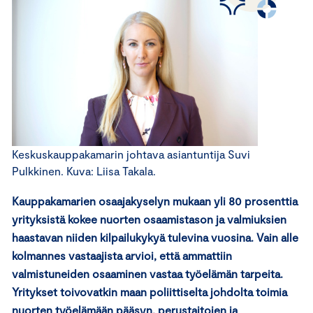
Keskuskauppakamarin johtava asiantuntija Suvi
Pulkkinen. Kuva: Liisa Takala.
Kauppakamarien osaajakyselyn mukaan yli 80 prosenttia
yrityksistä kokee nuorten osaamistason ja valmiuksien
haastavan niiden kilpailukykyä tulevina vuosina. Vain alle
kolmannes vastaajista arvioi, että ammattiin
valmistuneiden osaaminen vastaa työelämän tarpeita.
Yritykset toivovatkin maan poliittiselta johdolta toimia
nuorten työelämään pääsyn, perustaitojen ja