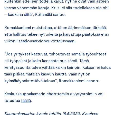
kuitenkin edelleen todella karut, nyt ne ovat vain asteen
verran vähemmän karuja. Kriisi ei siis todellakaan ole ohi
– kaukana siitä”, Kotamäki sanoo.
Romakkaniemi muistuttaa, että on äärimmäisen tärkeää,
että hallitus tekee nyt oikeita ja kaivattuja päätöksiä ensi
viikon lisätalousarvioneuvottelussaan.
“Jos yritykset kaatuvat, tuhoutuvat samalla työsuhteet
eli työpaikat ja koko kansantalous kärsii. Tämä
kehityssuunta tulee välttää kaikin keinoin. Kukaan ei halua
taas pitkää matalan kasvun kautta, vaan nyt on
kylmäkäynnistettävä talous”, Romakkaniemi sanoo.
Keskuskauppakamarin ehdottamiin elvytystoimiin voi
tutustua
täällä
.
Kauppakamarien kysely tehtiin 18.5.2020. Kyselyyn