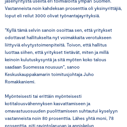
jäsenyritystä useilta eri toimialoilta ympäri Suomen.
Vastanneista noin kahdeksan prosenttia oli yksinyrittäjiä,
loput eli reilut 3000 olivat työnantajayrityksiä.
”Kyllä tämä selvin sanoin osoittaa sen, että yritykset
odottavat hallitukselta nyt voimakkaita verotukseen
liittyviä elvytystoimenpiteitä. Toivon, että hallitus
luottaa siihen, että yritykset tietävät, miten ja millä
keinoin kulutuskysyntä ja sitä myöten koko talous
saadaan Suomessa nousuun”, sanoo
Keskuskauppakamarin toimitusjohtaja Juho
Romakkaniemi.
Myönteisesti tai erittäin myönteisesti
kotitalousvähennyksen kasvattamiseen ja
omavastuuosuuden puolittamiseen suhtautui kyselyyn
vastanneista noin 80 prosenttia. Lähes yhtä moni, 78
prosenttia, piti ravintolaruoan ja anniskelun