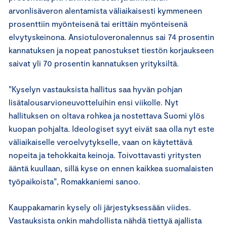
arvonlisäveron alentamista väliaikaisesti kymmeneen
prosenttiin myönteisenä tai erittäin myönteisenä
elvytyskeinona. Ansiotuloveronalennus sai 74 prosentin
kannatuksen ja nopeat panostukset tiestön korjaukseen
saivat yli 70 prosentin kannatuksen yrityksiltä.
”Kyselyn vastauksista hallitus saa hyvän pohjan
lisätalousarvioneuvotteluihin ensi viikolle. Nyt
hallituksen on oltava rohkea ja nostettava Suomi ylös
kuopan pohjalta. Ideologiset syyt eivät saa olla nyt este
väliaikaiselle veroelvytykselle, vaan on käytettävä
nopeita ja tehokkaita keinoja. Toivottavasti yritysten
ääntä kuullaan, sillä kyse on ennen kaikkea suomalaisten
työpaikoista”, Romakkaniemi sanoo.
Kauppakamarin kysely oli järjestyksessään viides.
Vastauksista onkin mahdollista nähdä tiettyä ajallista