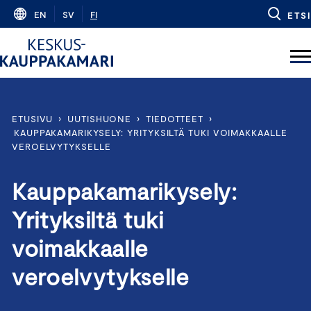
Skip
EN
SV
FI
ETSI
to
content
ETUSIVU
›
UUTISHUONE
›
TIEDOTTEET
›
KAUPPAKAMARIKYSELY: YRITYKSILTÄ TUKI VOIMAKKAALLE
VEROELVYTYKSELLE
Kauppakamarikysely:
Yrityksiltä tuki
voimakkaalle
veroelvytykselle