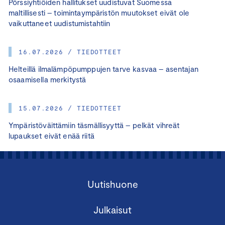
Pörssiyhtiöiden hallitukset uudistuvat Suomessa
maltillisesti – toimintaympäristön muutokset eivät ole
vaikuttaneet uudistumistahtiin
16.07.2026 / TIEDOTTEET
Helteillä ilmalämpöpumppujen tarve kasvaa – asentajan
osaamisella merkitystä
15.07.2026 / TIEDOTTEET
Ympäristöväittämiin täsmällisyyttä – pelkät vihreät
lupaukset eivät enää riitä
Uutishuone
Julkaisut