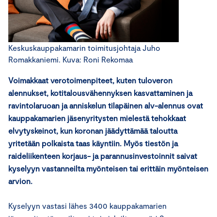
Keskuskauppakamarin toimitusjohtaja Juho
Romakkaniemi. Kuva: Roni Rekomaa
Voimakkaat verotoimenpiteet, kuten tuloveron
alennukset, kotitalousvähennyksen kasvattaminen ja
ravintolaruoan ja anniskelun tilapäinen alv-alennus ovat
kauppakamarien jäsenyritysten mielestä tehokkaat
elvytyskeinot, kun koronan jäädyttämää taloutta
yritetään polkaista taas käyntiin. Myös tiestön ja
raideliikenteen korjaus- ja parannusinvestoinnit saivat
kyselyyn vastanneilta myönteisen tai erittäin myönteisen
arvion.
Kyselyyn vastasi lähes 3400 kauppakamarien