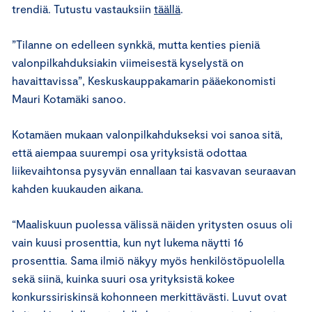
trendiä. Tutustu vastauksiin
täällä
.
”Tilanne on edelleen synkkä, mutta kenties pieniä
valonpilkahduksiakin viimeisestä kyselystä on
havaittavissa”, Keskuskauppakamarin pääekonomisti
Mauri Kotamäki sanoo.
Kotamäen mukaan valonpilkahdukseksi voi sanoa sitä,
että aiempaa suurempi osa yrityksistä odottaa
liikevaihtonsa pysyvän ennallaan tai kasvavan seuraavan
kahden kuukauden aikana.
“Maaliskuun puolessa välissä näiden yritysten osuus oli
vain kuusi prosenttia, kun nyt lukema näytti 16
prosenttia. Sama ilmiö näkyy myös henkilöstöpuolella
sekä siinä, kuinka suuri osa yrityksistä kokee
konkurssiriskinsä kohonneen merkittävästi. Luvut ovat