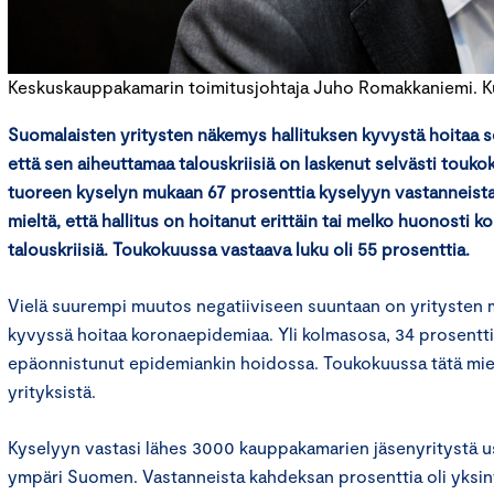
Keskuskauppakamarin toimitusjohtaja Juho Romakkaniemi. 
Suomalaisten yritysten näkemys hallituksen kyvystä hoitaa 
että sen aiheuttamaa talouskriisiä on laskenut selvästi tou
tuoreen kyselyn mukaan 67 prosenttia kyselyyn vastanneista 
mieltä, että hallitus on hoitanut erittäin tai melko huonosti 
talouskriisiä. Toukokuussa vastaava luku oli 55 prosenttia.
Vielä suurempi muutos negatiiviseen suuntaan on yritysten m
kyvyssä hoitaa koronaepidemiaa. Yli kolmasosa, 34 prosenttia
epäonnistunut epidemiankin hoidossa. Toukokuussa tätä mielt
yrityksistä.
Kyselyyn vastasi lähes 3000 kauppakamarien jäsenyritystä use
ympäri Suomen. Vastanneista kahdeksan prosenttia oli yksinyr