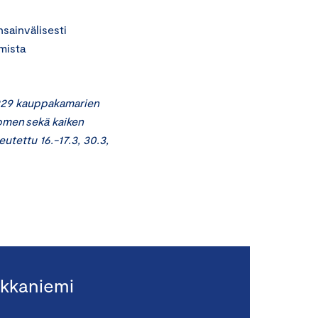
nsainvälisesti
imista
2929 kauppakamarien
uomen sekä kaiken
utettu 16.-17.3, 30.3,
kkaniemi