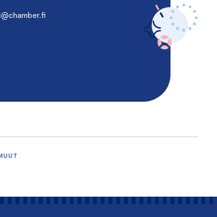
i@chamber.fi
 MUUT