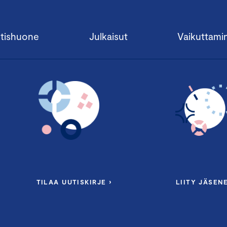
tishuone
Julkaisut
Vaikuttami
TILAA UUTISKIRJE ›
LIITY JÄSENE