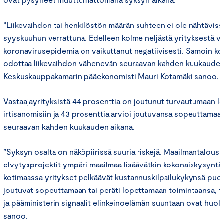
”Liikevaihdon tai henkilöstön määrän suhteen ei ole nähtävi
syyskuuhun verrattuna. Edelleen kolme neljästä yrityksestä v
koronavirusepidemia on vaikuttanut negatiivisesti. Samoin k
odottaa liikevaihdon vähenevän seuraavan kahden kuukauden
Keskuskauppakamarin pääekonomisti Mauri Kotamäki sanoo
Vastaajayrityksistä 44 prosenttia on joutunut turvautumaan l
irtisanomisiin ja 43 prosenttia arvioi joutuvansa sopeuttam
seuraavan kahden kuukauden aikana.
”Syksyn osalta on näköpiirissä suuria riskejä. Maailmantalous
elvytysprojektit ympäri maailmaa lisäävätkin kokonaiskysynt
kotimaassa yritykset pelkäävät kustannuskilpailukykynsä puo
joutuvat sopeuttamaan tai peräti lopettamaan toimintaansa, to
ja pääministerin signaalit elinkeinoelämän suuntaan ovat huol
sanoo.