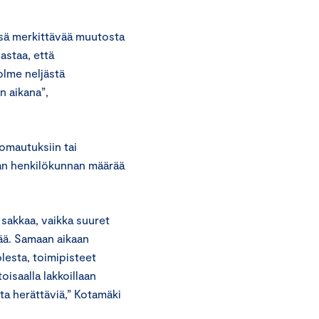
ssä merkittävää muutosta
astaa, että
olme neljästä
 aikana”,
.
omautuksiin tai
aan henkilökunnan määrää
 sakkaa, vaikka suuret
ää. Samaan aikaan
lesta, toimipisteet
isaalla lakkoillaan
ta herättäviä,” Kotamäki