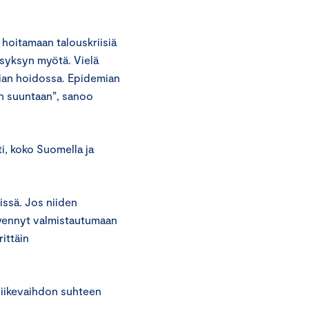
t hoitamaan talouskriisiä
 syksyn myötä. Vielä
ian hoidossa. Epidemian
n suuntaan”, sanoo
i, koko Suomella ja
issä. Jos niiden
 kyennyt valmistautumaan
rittäin
 liikevaihdon suhteen