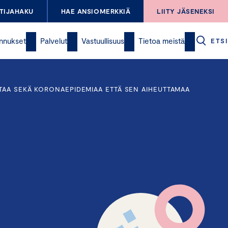
TIJAHAKU
HAE ANSIOMERKKIÄ
LIITY JÄSENEKSI
nnukset
Palvelut
Vastuullisuus
Tietoa meistä
ETSI
TAA SEKÄ KORONAEPIDEMIAA ETTÄ SEN AIHEUTTAMAA