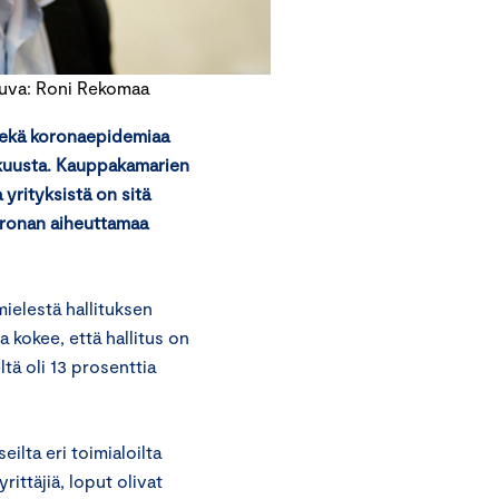
Kuva: Roni Rekomaa
sekä koronaepidemiaa
kokuusta. Kauppakamarien
yrityksistä on sitä
koronan aiheuttamaa
ielestä hallituksen
 kokee, että hallitus on
ä oli 13 prosenttia
ilta eri toimialoilta
ittäjiä, loput olivat