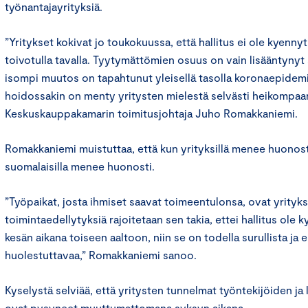
työnantajayrityksiä.
”Yritykset kokivat jo toukokuussa, että hallitus ei ole kyenny
toivotulla tavalla. Tyytymättömien osuus on vain lisääntynyt
isompi muutos on tapahtunut yleisellä tasolla koronaepidem
hoidossakin on menty yritysten mielestä selvästi heikompaa
Keskuskauppakamarin toimitusjohtaja Juho Romakkaniemi.
Romakkaniemi muistuttaa, että kun yrityksillä menee huonost
suomalaisilla menee huonosti.
”Työpaikat, josta ihmiset saavat toimeentulonsa, ovat yrityks
toimintaedellytyksiä rajoitetaan sen takia, ettei hallitus ole
kesän aikana toiseen aaltoon, niin se on todella surullista ja e
huolestuttavaa,” Romakkaniemi sanoo.
Kyselystä selviää, että yritysten tunnelmat työntekijöiden ja
ovat pysyneet muuttumattomana syksyn aikana.