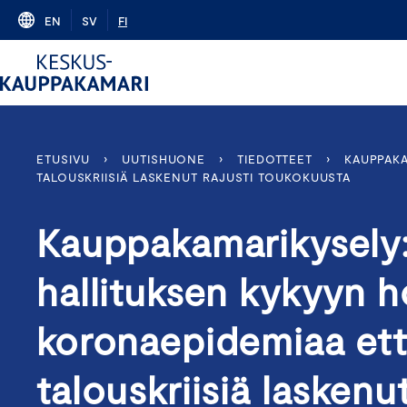
Skip
EN
SV
FI
to
content
ETUSIVU
›
UUTISHUONE
›
TIEDOTTEET
›
KAUPPAKA
TALOUSKRIISIÄ LASKENUT RAJUSTI TOUKOKUUSTA
Kauppakamarikysely:
hallituksen kykyyn h
koronaepidemiaa ett
talouskriisiä laskenu