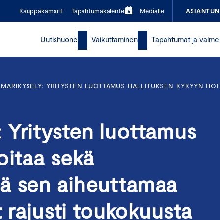
Kauppakamarit
Tapahtumakalenteri
Medialle
ASIANTUN
Uutishuone
Vaikuttaminen
Tapahtumat ja valme
MARIKYSELY: YRITYSTEN LUOTTAMUS HALLITUKSEN KYKYYN HOI
 Yritysten luottamus
oitaa sekä
ä sen aiheuttamaa
t rajusti toukokuusta