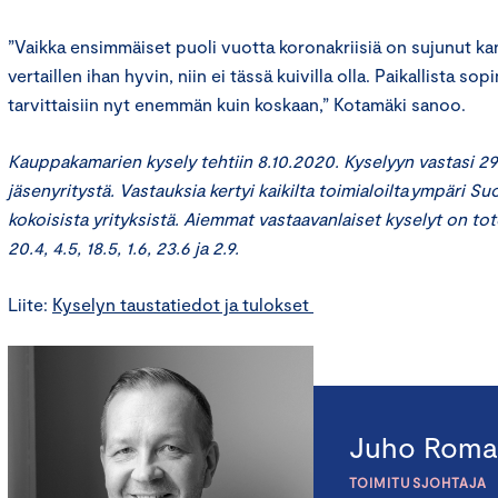
”Vaikka ensimmäiset puoli vuotta koronakriisiä on sujunut ka
vertaillen ihan hyvin, niin ei tässä kuivilla olla. Paikallista sop
tarvittaisiin nyt enemmän kuin koskaan,” Kotamäki sanoo.
Kauppakamarien kysely tehtiin 8.10.2020. Kyselyyn vastasi 
jäsenyritystä. Vastauksia kertyi kaikilta toimialoilta ympäri S
kokoisista yrityksistä. Aiemmat vastaavanlaiset kyselyt on tote
20.4, 4.5, 18.5, 1.6, 23.6 ja 2.9.
Liite:
Kyselyn taustatiedot ja tulokset
Juho Roma
TOIMITUSJOHTAJA